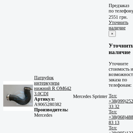
Предзаказ
по телефон
2551 грн.
Уточнить
наличие
×
Уточнит
наличие
Уточните
стоимость 
возможност
Патрубок
заказа по
интеркулера
телефонам:
нижний R OM642
3.0CDI
Тел:
Mercedes Sprinter
Артикул:
+38(099)25
A9065280382
33 32
Производитель:
Тел:
Mercedes
+38(068)48
83 13
Тел: