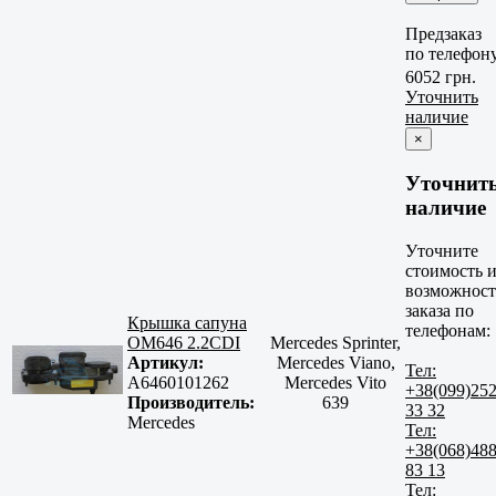
Предзаказ
по телефон
6052 грн.
Уточнить
наличие
×
Уточнит
наличие
Уточните
стоимость 
возможност
заказа по
Крышка сапуна
телефонам:
OM646 2.2CDI
Mercedes Sprinter,
Артикул:
Mercedes Viano,
Тел:
A6460101262
Mercedes Vito
+38(099)25
Производитель:
639
33 32
Mercedes
Тел:
+38(068)48
83 13
Тел: