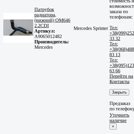
стоимость 
возможност
Патрубок
заказа по
радиатора,
телефонам:
(нижний) OM646
2.2CDI
Тел:
Mercedes Sprinter
Артикул:
+38(099)25
A9065012482
33 32
Производитель:
Тел:
Mercedes
+38(068)48
83 13
Тел:
+38(095)12
63 66
Перейти на
Контакты
Закрыть
Предзаказ
по телефон
Уточнить
наличие
×