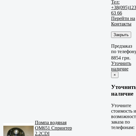
Тел:
+38(095)12
63 66
Перейти на
Контакты
Закрыть
Предзаказ
по телефон
8854 грн.
Уточнить
наличие
×
Уточнит
наличие
Уточните
стоимость 
возможност
заказа по
Помпа водяная
телефонам:
OM651 Спринтер
2.2CDI