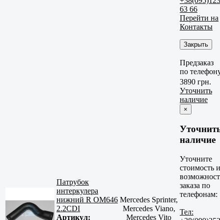
+38(095)12
63 66
Перейти на
Контакты
Закрыть
Предзаказ
по телефон
3890 грн.
Уточнить
наличие
×
Уточнит
наличие
Уточните
стоимость 
возможност
Патрубок
заказа по
интеркулера
телефонам:
нижний R OM646
Mercedes Sprinter,
2.2CDI
Mercedes Viano,
Тел:
Артикул:
Mercedes Vito