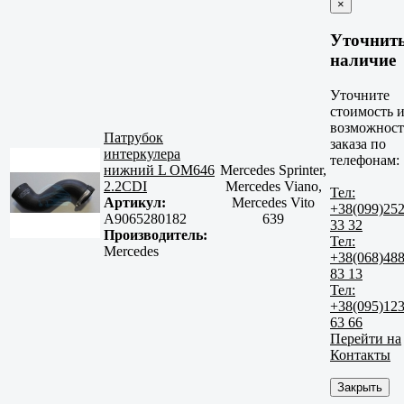
×
Уточнит
наличие
Уточните
стоимость 
возможност
Патрубок
заказа по
интеркулера
телефонам:
нижний L OM646
Mercedes Sprinter,
2.2CDI
Mercedes Viano,
Тел:
Артикул:
Mercedes Vito
+38(099)25
A9065280182
639
33 32
Производитель:
Тел:
Mercedes
+38(068)48
83 13
Тел:
+38(095)12
63 66
Перейти на
Контакты
Закрыть