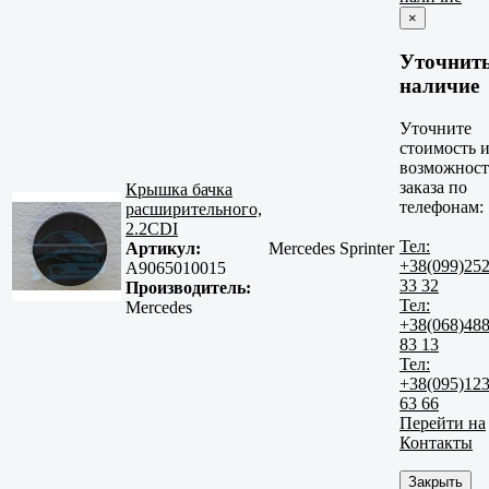
×
Уточнит
наличие
Уточните
стоимость 
возможност
заказа по
Крышка бачка
телефонам:
расширительного,
2.2CDI
Тел:
Артикул:
Mercedes Sprinter
+38(099)25
A9065010015
33 32
Производитель:
Тел:
Mercedes
+38(068)48
83 13
Тел:
+38(095)12
63 66
Перейти на
Контакты
Закрыть