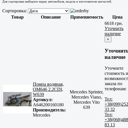
Для сортировки выберите марку автомобиля, модель и изготовителя запчастей.
Сортировка:
Товар
Описание
Применяемость
Цена
6618 грн.
Уточнить
наличие
×
Уточнит
наличие
Уточните
стоимость 
возможност
заказа по
Помпа водяная,
телефонам:
OM646 2.2CDI,
Mercedes Sprinter,
W639
Mercedes Viano,
Тел:
Артикул:
Mercedes Vito
+38(099)25
A646200160180
639
33 32
Производитель:
Тел:
Mercedes
+38(068)48
83 13