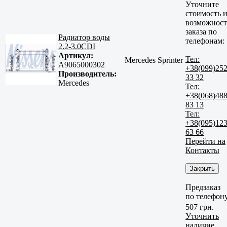
Уточните
стоимость 
возможност
заказа по
Радиатор воды
телефонам:
2.2-3.0CDI
Артикул:
Тел:
Mercedes Sprinter
A9065000302
+38(099)25
Производитель:
33 32
Mercedes
Тел:
+38(068)48
83 13
Тел:
+38(095)12
63 66
Перейти на
Контакты
Закрыть
Предзаказ
по телефон
507 грн.
Уточнить
наличие