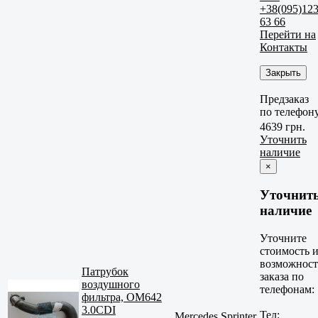
+38(095)12
63 66
Перейти на
Контакты
Закрыть
Предзаказ
по телефон
4639 грн.
Уточнить
наличие
×
Уточнит
наличие
Уточните
стоимость 
возможност
Патрубок
заказа по
воздушного
телефонам:
фильтра, OM642
3.0CDI
Тел:
Mercedes Sprinter