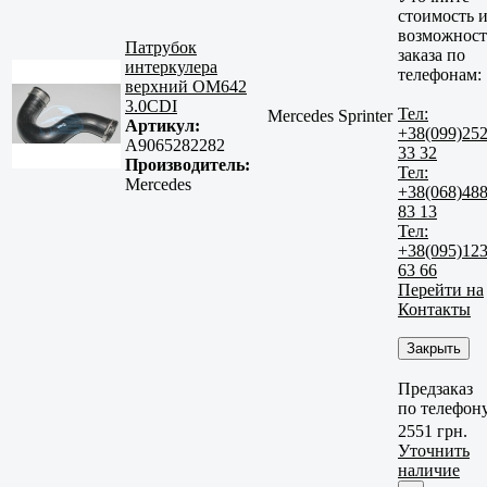
стоимость 
возможност
Патрубок
заказа по
интеркулера
телефонам:
верхний OM642
3.0CDI
Тел:
Mercedes Sprinter
Артикул:
+38(099)25
A9065282282
33 32
Производитель:
Тел:
Mercedes
+38(068)48
83 13
Тел:
+38(095)12
63 66
Перейти на
Контакты
Закрыть
Предзаказ
по телефон
2551 грн.
Уточнить
наличие