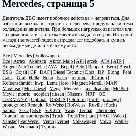
Mercedes, страница 5
Двигатель ДВС имеет побочное действие – нагреваться. Для
избегания выхода из строя из за перегрева, продумана система
охлаждения двигателя. При больших нагрузках двигателя или
со временем запчасти охлаждения выходят из строя. Интернет
магазин запчастей ходовик предлагает подобрать и купить
необходимые детали к вашему авто.
Все
|
Mercedes
|
Volkswagen
Все
|
Airtex
|
Akintech
|
Akron Malo
|
API
|
arcek
|
ATA
|
ATP
|
Auger
|
AutoTechteile
|
AVA
|
Begel
|
Behr
|
Benpart
|
Beru
|
Bosch
|
BSG
|
Cojali
|
CP
|
DAF
|
Diesel Technic
|
Dolz
|
DP
|
Elring
|
Febi
|
Gates
|
Graf
|
Hella
|
Hepu
|
Iveco
|
jp group
|
JPGroup
|
Kolbenschmidt
|
kwp
|
Lema
|
loro
|
Magneti Marelli
|
MAN
|
MaxGear
|
Mec-Diesel
|
Mega
|
Mercedes
|
metalcaucho
|
MetPart
|
Meyle
|
motrio
|
neoplan
|
nissan
|
Nissens
|
NRF
|
OE
GERMANY
|
Optimal
|
OSSCA
|
Otoform
|
Profit
|
prottego
|
prottego oe
|
Renault
|
RotWeiss
|
RotWeiss
|
Ruville
|
Sachs
|
Sampa
|
Sasic
|
SKF
|
SOLGY
|
Swag
|
Termal
|
Thermotec
|
Topran
|
transporterparts
|
Truck
|
TruckTec
|
turk
|
VAG
|
Valeo
|
Vanstar
|
VanWezel
|
Vemo
|
vernet
|
Volkswagen
|
Volvo
|
Wahler
|
Waspo
|
Wosmann
|
Турция