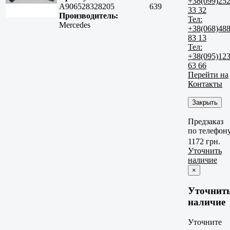
+38(099)25
A906528328205
639
33 32
Производитель:
Тел:
Mercedes
+38(068)48
83 13
Тел:
+38(095)12
63 66
Перейти на
Контакты
Закрыть
Предзаказ
по телефон
1172 грн.
Уточнить
наличие
×
Уточнит
наличие
Уточните