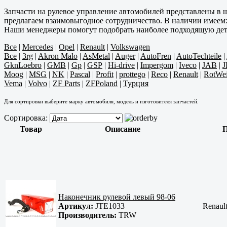
Запчасти на рулевое управление автомобилей представлены в
предлагаем взаимовыгодное сотрудничество. В наличии имеем: 
Наши менеджеры помогут подобрать наиболее подходящую дет
Все
|
Mercedes
|
Opel
|
Renault
|
Volkswagen
Все
|
3rg
|
Akron Malo
|
AsMetal
|
Auger
|
AutoFren
|
AutoTechteile
|
GknLoebro
|
GMB
|
Gp
|
GSP
|
Hi-drive
|
Impergom
|
Iveco
|
JAB
|
J
Moog
|
MSG
|
NK
|
Pascal
|
Profit
|
prottego
|
Reco
|
Renault
|
RotWei
Vema
|
Volvo
|
ZF Parts
|
ZFPoland
|
Турция
Для сортировки выберите марку автомобиля, модель и изготовителя запчастей.
Сортировка:
Товар
Описание
П
Наконечник рулевой левый 98-06
Артикул:
JTE1033
Renaul
Производитель:
TRW