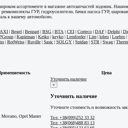
 широком ассортименте в магазине автозапчастей ходовик. Наш
ремкомплекты ГУР, гидроусилители, бачки насоса ГУР, шаровая о
аль к вашему автомобилю.
AXI
|
Begel
|
Benpart
|
BSG
|
BTA
|
CEI
|
Corteco
|
DAF
|
Delphi
|
Di
PGroup
|
Kapimsan
|
Keiko
|
keyko
|
Lemforder
|
Lim
|
lobro
|
Loebro
ss
|
RotWeiss
|
Ruville
|
Sasic
|
SOLGY
|
Spidan
|
STR
|
Swag
|
Therm
рименяемость
Цена
Уточнить наличие
×
Уточнить наличие
Уточните стоимость и возможность зак
t Movano, Opel Master
Тел: +38(099)252 33 32
Тел: +38(068)488 83 13
Тел: +38(095)123 63 66