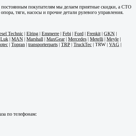
им постоянным покупателям мы делаем приятные скидки, а СТО
пора, тяги, насосы и прочие детали рулевого управления.
esel Technic
|
Elring
|
Emmerre
|
Febi
|
Ford
|
Frenkit
|
GKN
|
|
Luk
|
MAN
|
Marshall
|
MaxGear
|
Mercedes
|
Metelli
|
Meyle
|
otec
|
Topran
|
transporterparts
|
TRP
|
TruckTec
|
TRW
|
VAG
|
аза по телефонам: