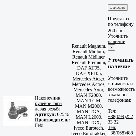
Закрыть
Предзаказ
по телефону
260 грн.
Уточнить
наличие
Renault Magnum,
×
Renault Midlum,
Renault Midliner,
Уточнить
Renault Premium,
наличие
DAF XF95,
DAF XF105,
Уточните
Mercedes Atego,
стоимость и
Mercedes Actros,
возможность
Mercedes Axor,
заказа по
MAN F2000,
Наконечник
телефонам:
MAN TGM,
рулевой тяги
MAN M2000,
левая резьба
Тел:
MAN TGA,
Артикул:
02546
+38(099)252
MAN L2000,
Производитель:
33 32
MAN TGX,
Febi
Тел:
Iveco Eurotech,
+38(068)488
Iveco Eurotrakker,