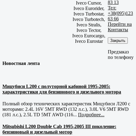
83 13
Iveco Cursor,
Тел:
Iveco Eurorider,
+38(095)123
Iveco Turbostar,
63 66
Iveco Turbotech,
Перейти на
Iveco Stralis,
Контакты
Iveco Tector,
Iveco Eurocargo,
Закрыть
Iveco Eurostar
Предзаказ
по телефону
Новостная лента
Мицубиси L200 с полуторной кабиной 1995-2005:
характеристики для бензинового и дизельного мотора
Полный обзор технических характеристик Мицубиси Л200 с
моторами: 2.4L 16V 5MT RWD (132 л.с.), 3.0L V6 5MT RWD
(181 л.с.), 2.5L TD 5MT AWD (116...
Подробнее...
Mitsubishi L200 Double Cab 1995-2005 III поколение:
бензиновый и дизельный мотор