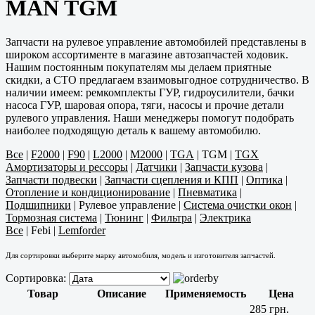
MAN TGM
Запчасти на рулевое управление автомобилей представлены в
широком ассортименте в магазине автозапчастей ходовик.
Нашим постоянным покупателям мы делаем приятные
скидки, а СТО предлагаем взаимовыгодное сотрудничество. В
наличии имеем: ремкомплекты ГУР, гидроусилители, бачки
насоса ГУР, шаровая опора, тяги, насосы и прочие детали
рулевого управления. Наши менеджеры помогут подобрать
наиболее подходящую деталь к вашему автомобилю.
Все
|
F2000
|
F90
|
L2000
|
M2000
|
TGA
|
TGM
|
TGX
Амортизаторы и рессоры
|
Датчики
|
Запчасти кузова
|
Запчасти подвески
|
Запчасти сцепления и КПП
|
Оптика
|
Отопление и кондиционирование
|
Пневматика
|
Подшипники
|
Рулевое управление
|
Система очистки окон
|
Тормозная система
|
Тюнинг
|
Фильтра
|
Электрика
Все
|
Febi
|
Lemforder
Для сортировки выберите марку автомобиля, модель и изготовителя запчастей.
Сортировка:
Товар
Описание
Применяемость
Цена
285 грн.