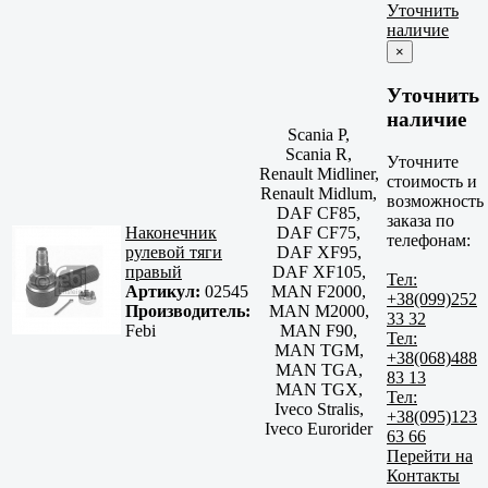
Уточнить
наличие
×
Уточнить
наличие
Scania P,
Scania R,
Уточните
Renault Midliner,
стоимость и
Renault Midlum,
возможность
DAF CF85,
заказа по
Наконечник
DAF CF75,
телефонам:
рулевой тяги
DAF XF95,
правый
DAF XF105,
Тел:
Артикул:
02545
MAN F2000,
+38(099)252
Производитель:
MAN M2000,
33 32
Febi
MAN F90,
Тел:
MAN TGM,
+38(068)488
MAN TGA,
83 13
MAN TGX,
Тел:
Iveco Stralis,
+38(095)123
Iveco Eurorider
63 66
Перейти на
Контакты