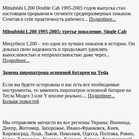
Mitsubishi L200 Double Cab 1995-2005 годов выпуска стал
настоящим прорывом в сегменте среднеразмерных пикапов.
Сочетая в себе практичность рабочего...
Подробнее...
Mitsubishi L200 1995-2005: третье поколение, Single Cab
Мицубиси L200 – это один из лучших пикапов в истории. Он
доказал свою надежность и продолжает удивлять
выносливостью и неприхотливостью даже через...
Подробнее...
Замена пиропатрона основной батареи на Tesla
Если вы будете осторожны и вас есть все необходимые
инструменты, то заменить пиропатрон основной батареи на
Тесла Модел 3 или Y вполне реально....
Подробнее...
Больше новостей
Мы отправляем запчасти во все регионы Украны: Винница,
Днепр, Житомир, Запорожье, Ивано-Франковск, Киев,
Кировоград, Луцк, Львов, Николаев, Одесса, Полтава, Ровно,