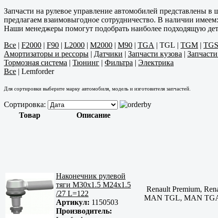
Запчасти на рулевое управление автомобилей представлены в
предлагаем взаимовыгодное сотрудничество. В наличии имеем: 
Наши менеджеры помогут подобрать наиболее подходящую дет
Все
|
F2000
|
F90
|
L2000
|
M2000
|
M90
|
TGA
|
TGL
|
TGM
|
TG
Амортизаторы и рессоры
|
Датчики
|
Запчасти кузова
|
Запчаст
Тормозная система
|
Тюнинг
|
Фильтра
|
Электрика
Все
|
Lemforder
Для сортировки выберите марку автомобиля, модель и изготовителя запчастей.
Сортировка:
Товар
Описание
Наконечник рулевой
тяги M30x1.5 M24x1.5
Renault Premium, R
/27 L=122
MAN TGL, MAN TGA, 
Артикул:
1150503
Производитель: