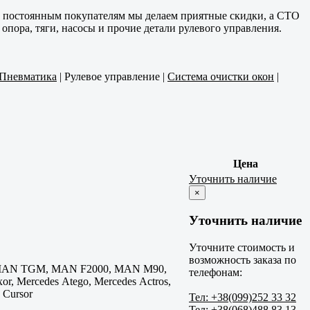
им постоянным покупателям мы делаем приятные скидки, а СТО
пора, тяги, насосы и прочие детали рулевого управления.
Пневматика
|
Рулевое управление
|
Система очистки окон
|
Цена
Уточнить наличие
×
Уточнить наличие
Уточните стоимость и
возможность заказа по
0, MAN TGM, MAN F2000, MAN M90,
телефонам:
ercedes Atego, Mercedes Actros,
o Cursor
Тел: +38(099)252 33 32
Тел: +38(068)488 83 13