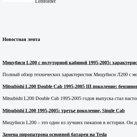
Lemforder
Новостная лента
Мицубиси L200 с полуторной кабиной 1995-2005: характерис
Полный обзор технических характеристик Мицубиси Л200 с мот
Mitsubishi L200 Double Cab 1995-2005 III поколение: бензи
Mitsubishi L200 Double Cab 1995-2005 годов выпуска стал наст
Mitsubishi L200 1995-2005: третье поколение, Single Cab
Мицубиси L200 – это один из лучших пикапов в истории. Он д
Замена пиропатрона основной батареи на Tesla