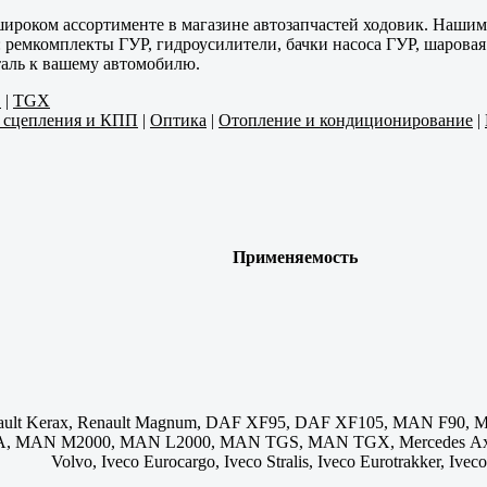
 широком ассортименте в магазине автозапчастей ходовик. Наш
ремкомплекты ГУР, гидроусилители, бачки насоса ГУР, шаровая о
аль к вашему автомобилю.
S
|
TGX
и сцепления и КПП
|
Оптика
|
Отопление и кондиционирование
|
Применяемость
enault Kerax, Renault Magnum, DAF XF95, DAF XF105, MAN F9
MAN M2000, MAN L2000, MAN TGS, MAN TGX, Mercedes Axor, M
Volvo, Iveco Eurocargo, Iveco Stralis, Iveco Eurotrakker, Ivec