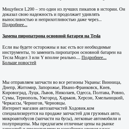
Мицубиси L200 – это один из лучших пикапов в истории. Он
доказал свою надежность и продолжает удивлять
выносливостью и неприхотливостью даже через...
Подробнее...
Замена пиропатрона основной батареи на Tesla
Если вы будете осторожны и вас есть все необходимые
инструменты, то заменить пиропатрон основной батареи на
Тесла Модел 3 или Y вполне реально....
Подробнее...
Больше новостей
Мы отправляем запчасти во все регионы Украны: Винница,
Днепр, Житомир, Запорожье, Ивано-Франковск, Киев,
Кировоград, Луцк, Львов, Николаев, Одесса, Полтава, Ровно,
Сумы, Тернополь, Ужгород, Харьков, Херсон, Хмельницкий,
Черкассы, Чернигов, Черновцы.
Интернет магазин автозапчастей Ходовик.ком
специализируется на продаже запчастей для грузовых авто,
микроавтобусов (запчасти на бусы), легковые автомобили и
полуприцепы. Мы предлагаем отличные цены на рынке
запчастей и предоставляем высочайшего уровня класс