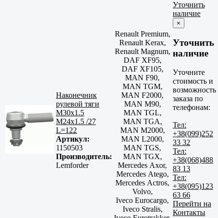
Уточнить
наличие
×
Renault Premium,
Уточнить
Renault Kerax,
Renault Magnum,
наличие
DAF XF95,
DAF XF105,
Уточните
MAN F90,
стоимость и
MAN TGM,
возможность
Наконечник
MAN F2000,
заказа по
рулевой тяги
MAN M90,
телефонам:
M30x1.5
MAN TGL,
M24x1.5 /27
MAN TGA,
Тел:
L=122
MAN M2000,
+38(099)252
Артикул:
MAN L2000,
33 32
1150503
MAN TGS,
Тел:
Производитель:
MAN TGX,
+38(068)488
Lemforder
Mercedes Axor,
83 13
Mercedes Atego,
Тел:
Mercedes Actros,
+38(095)123
Volvo,
63 66
Iveco Eurocargo,
Перейти на
Iveco Stralis,
Контакты
Iveco Eurotrakker,