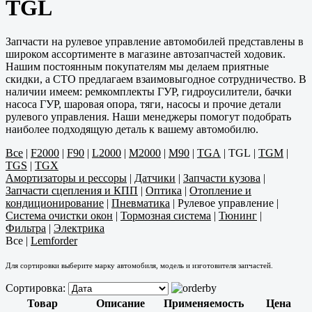
TGL
Запчасти на рулевое управление автомобилей представлены в
широком ассортименте в магазине автозапчастей ходовик.
Нашим постоянным покупателям мы делаем приятные
скидки, а СТО предлагаем взаимовыгодное сотрудничество. В
наличии имеем: ремкомплекты ГУР, гидроусилители, бачки
насоса ГУР, шаровая опора, тяги, насосы и прочие детали
рулевого управления. Наши менеджеры помогут подобрать
наиболее подходящую деталь к вашему автомобилю.
Все
|
F2000
|
F90
|
L2000
|
M2000
|
M90
|
TGA
|
TGL
|
TGM
|
TGS
|
TGX
Амортизаторы и рессоры
|
Датчики
|
Запчасти кузова
|
Запчасти сцепления и КПП
|
Оптика
|
Отопление и
кондиционирование
|
Пневматика
|
Рулевое управление
|
Система очистки окон
|
Тормозная система
|
Тюнинг
|
Фильтра
|
Электрика
Все
|
Lemforder
Для сортировки выберите марку автомобиля, модель и изготовителя запчастей.
Сортировка:
Товар
Описание
Применяемость
Цена