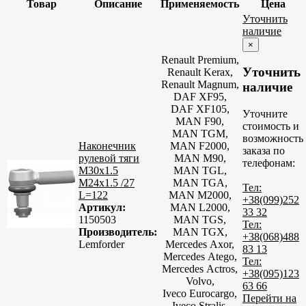
Товар
Описание
Применяемость
Цена
Уточнить
наличие
×
Renault Premium,
Уточнить
Renault Kerax,
Renault Magnum,
наличие
DAF XF95,
DAF XF105,
Уточните
MAN F90,
стоимость и
MAN TGM,
возможность
Наконечник
MAN F2000,
заказа по
рулевой тяги
MAN M90,
телефонам:
M30x1.5
MAN TGL,
M24x1.5 /27
MAN TGA,
Тел:
L=122
MAN M2000,
+38(099)252
Артикул:
MAN L2000,
33 32
1150503
MAN TGS,
Тел:
Производитель:
MAN TGX,
+38(068)488
Lemforder
Mercedes Axor,
83 13
Mercedes Atego,
Тел:
Mercedes Actros,
+38(095)123
Volvo,
63 66
Iveco Eurocargo,
Перейти на
Iveco Stralis,