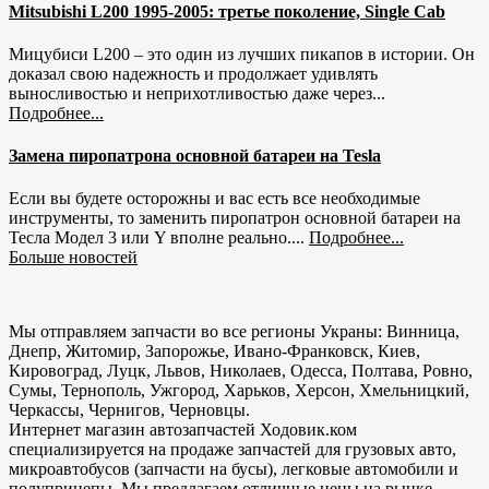
Mitsubishi L200 1995-2005: третье поколение, Single Cab
Мицубиси L200 – это один из лучших пикапов в истории. Он
доказал свою надежность и продолжает удивлять
выносливостью и неприхотливостью даже через...
Подробнее...
Замена пиропатрона основной батареи на Tesla
Если вы будете осторожны и вас есть все необходимые
инструменты, то заменить пиропатрон основной батареи на
Тесла Модел 3 или Y вполне реально....
Подробнее...
Больше новостей
Мы отправляем запчасти во все регионы Украны: Винница,
Днепр, Житомир, Запорожье, Ивано-Франковск, Киев,
Кировоград, Луцк, Львов, Николаев, Одесса, Полтава, Ровно,
Сумы, Тернополь, Ужгород, Харьков, Херсон, Хмельницкий,
Черкассы, Чернигов, Черновцы.
Интернет магазин автозапчастей Ходовик.ком
специализируется на продаже запчастей для грузовых авто,
микроавтобусов (запчасти на бусы), легковые автомобили и
полуприцепы. Мы предлагаем отличные цены на рынке