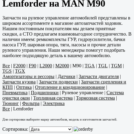
Lemforder на MAN M90
Запчасти на рулевое управление автомобилей представлены в
широком ассортименте в магазине автозапчастей ходовик.
Нашим постоянным покупателям мы делаем приятные
скидки, а СТО предлагаем взаимовыгодное сотрудничество. В
наличии имеем: ремкомплекты ГУР, гидроусилители, бачки
насоса ГУР, шаровая опора, тяги, насосы и прочие детали
рулевого управления. Наши менеджеры помогут подобрать
наиболее подходящую деталь к вашему автомобилю.
Все
|
F2000
|
F90
|
L2000
|
M2000
|
M90
|
TGA
|
TGL
|
TGM
|
TGS
|
TGX
Амортизаторы и рессоры
|
Датчики
|
Запчасти двигателя
|
Запчасти кузова
|
Запчасти подвески
|
Запчасти сцепления и
КПП
|
Оптика
|
Отопление и кондиционирование
|
Пневматика
|
Подшипники
|
Рулевое управление
|
Система
очистки окон
|
Топливная система
|
Тормозная система
|
Тюнинг
|
Фильтра
|
Электрика
Все
|
Lemforder
Для сортировки выберите марку автомобиля, модель и изготовителя запчастей.
Сортировка: