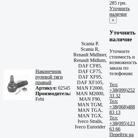
285 грн.
Уточнить
наличие
×
Уточнить
наличие
Scania P,
Scania R,
Уточните
Renault Midliner,
стоимость и
Renault Midlum,
возможность
DAF CF85,
заказа по
Наконечник
DAF CF75,
телефонам:
рулевой тяги
DAF XF95,
правый
DAF XF105,
Тел:
Артикул:
02545
MAN F2000,
+38(099)252
Производитель:
MAN M2000,
33 32
Febi
MAN F90,
Тел:
MAN TGM,
+38(068)488
MAN TGA,
83 13
MAN TGX,
Тел:
Iveco Stralis,
+38(095)123
Iveco Eurorider
63 66
Перейти на