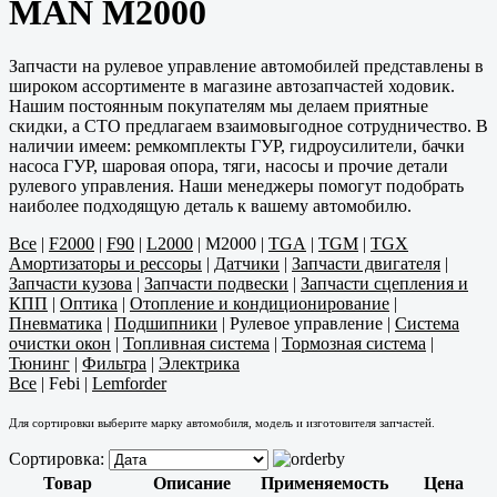
MAN M2000
Запчасти на рулевое управление автомобилей представлены в
широком ассортименте в магазине автозапчастей ходовик.
Нашим постоянным покупателям мы делаем приятные
скидки, а СТО предлагаем взаимовыгодное сотрудничество. В
наличии имеем: ремкомплекты ГУР, гидроусилители, бачки
насоса ГУР, шаровая опора, тяги, насосы и прочие детали
рулевого управления. Наши менеджеры помогут подобрать
наиболее подходящую деталь к вашему автомобилю.
Все
|
F2000
|
F90
|
L2000
|
M2000
|
TGA
|
TGM
|
TGX
Амортизаторы и рессоры
|
Датчики
|
Запчасти двигателя
|
Запчасти кузова
|
Запчасти подвески
|
Запчасти сцепления и
КПП
|
Оптика
|
Отопление и кондиционирование
|
Пневматика
|
Подшипники
|
Рулевое управление
|
Система
очистки окон
|
Топливная система
|
Тормозная система
|
Тюнинг
|
Фильтра
|
Электрика
Все
|
Febi
|
Lemforder
Для сортировки выберите марку автомобиля, модель и изготовителя запчастей.
Сортировка:
Товар
Описание
Применяемость
Цена