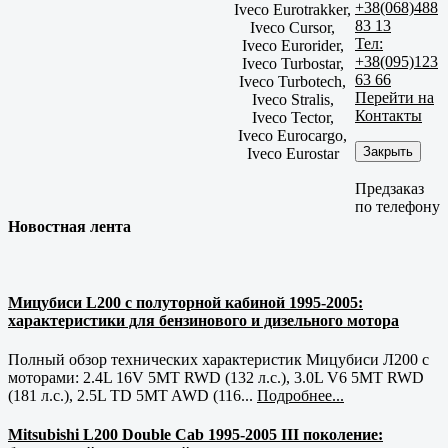
+38(068)488
Iveco Eurotrakker,
83 13
Iveco Cursor,
Тел:
Iveco Eurorider,
+38(095)123
Iveco Turbostar,
63 66
Iveco Turbotech,
Перейти на
Iveco Stralis,
Контакты
Iveco Tector,
Iveco Eurocargo,
Закрыть
Iveco Eurostar
Предзаказ
по телефону
Новостная лента
Мицубиси L200 с полуторной кабиной 1995-2005:
характеристики для бензинового и дизельного мотора
Полный обзор технических характеристик Мицубиси Л200 с
моторами: 2.4L 16V 5MT RWD (132 л.с.), 3.0L V6 5MT RWD
(181 л.с.), 2.5L TD 5MT AWD (116...
Подробнее...
Mitsubishi L200 Double Cab 1995-2005 III поколение: