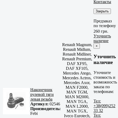
Контакты
Закрыть
Предзаказ
по телефону
260 грн.
Уточнить
наличие
Renault Magnum,
×
Renault Midlum,
Renault Midliner,
Уточнить
Renault Premium,
наличие
DAF XF95,
DAF XF105,
Уточните
Mercedes Atego,
стоимость и
Mercedes Actros,
возможность
Mercedes Axor,
заказа по
MAN F2000,
Наконечник
телефонам:
MAN TGM,
рулевой тяги
MAN M2000,
левая резьба
Тел:
MAN TGA,
Артикул:
02546
+38(099)252
MAN L2000,
Производитель:
33 32
MAN TGX,
Febi
Тел:
Iveco Eurotech,