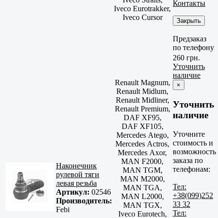
Контакты
Iveco Eurotrakker,
Iveco Cursor
Закрыть
Предзаказ
по телефону
260 грн.
Уточнить
наличие
Renault Magnum,
×
Renault Midlum,
Renault Midliner,
Уточнить
Renault Premium,
наличие
DAF XF95,
DAF XF105,
Уточните
Mercedes Atego,
стоимость и
Mercedes Actros,
возможность
Mercedes Axor,
заказа по
MAN F2000,
Наконечник
телефонам:
MAN TGM,
рулевой тяги
MAN M2000,
левая резьба
Тел:
MAN TGA,
Артикул:
02546
+38(099)252
MAN L2000,
Производитель:
33 32
MAN TGX,
Febi
Тел:
Iveco Eurotech,