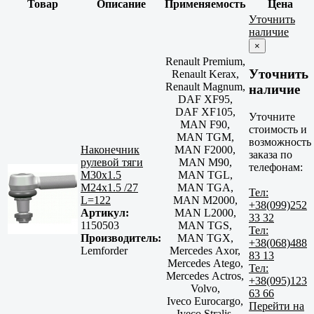
Товар
Описание
Применяемость
Цена
Уточнить
наличие
×
Renault Premium,
Уточнить
Renault Kerax,
Renault Magnum,
наличие
DAF XF95,
DAF XF105,
Уточните
MAN F90,
стоимость и
MAN TGM,
возможность
Наконечник
MAN F2000,
заказа по
рулевой тяги
MAN M90,
телефонам:
M30x1.5
MAN TGL,
M24x1.5 /27
MAN TGA,
Тел:
L=122
MAN M2000,
+38(099)252
Артикул:
MAN L2000,
33 32
1150503
MAN TGS,
Тел:
Производитель:
MAN TGX,
+38(068)488
Lemforder
Mercedes Axor,
83 13
Mercedes Atego,
Тел:
Mercedes Actros,
+38(095)123
Volvo,
63 66
Iveco Eurocargo,
Перейти на
Iveco Stralis,