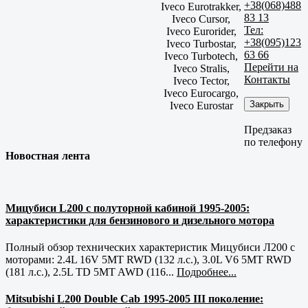
+38(068)488
Iveco Eurotrakker,
83 13
Iveco Cursor,
Тел:
Iveco Eurorider,
+38(095)123
Iveco Turbostar,
63 66
Iveco Turbotech,
Перейти на
Iveco Stralis,
Контакты
Iveco Tector,
Iveco Eurocargo,
Закрыть
Iveco Eurostar
Предзаказ
по телефону
Новостная лента
Мицубиси L200 с полуторной кабиной 1995-2005:
характеристики для бензинового и дизельного мотора
Полный обзор технических характеристик Мицубиси Л200 с
моторами: 2.4L 16V 5MT RWD (132 л.с.), 3.0L V6 5MT RWD
(181 л.с.), 2.5L TD 5MT AWD (116...
Подробнее...
Mitsubishi L200 Double Cab 1995-2005 III поколение: