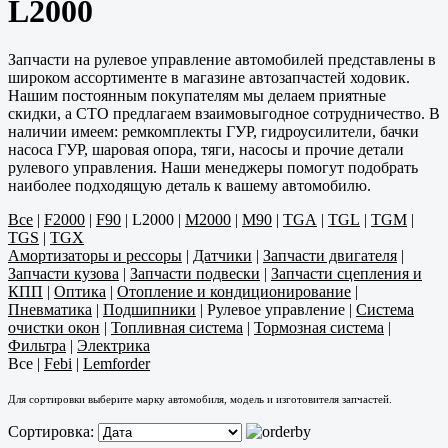
L2000
Запчасти на рулевое управление автомобилей представлены в
широком ассортименте в магазине автозапчастей ходовик.
Нашим постоянным покупателям мы делаем приятные
скидки, а СТО предлагаем взаимовыгодное сотрудничество. В
наличии имеем: ремкомплекты ГУР, гидроусилители, бачки
насоса ГУР, шаровая опора, тяги, насосы и прочие детали
рулевого управления. Наши менеджеры помогут подобрать
наиболее подходящую деталь к вашему автомобилю.
Все
|
F2000
|
F90
|
L2000
|
M2000
|
M90
|
TGA
|
TGL
|
TGM
|
TGS
|
TGX
Амортизаторы и рессоры
|
Датчики
|
Запчасти двигателя
|
Запчасти кузова
|
Запчасти подвески
|
Запчасти сцепления и
КПП
|
Оптика
|
Отопление и кондиционирование
|
Пневматика
|
Подшипники
|
Рулевое управление
|
Система
очистки окон
|
Топливная система
|
Тормозная система
|
Фильтра
|
Электрика
Все
|
Febi
|
Lemforder
Для сортировки выберите марку автомобиля, модель и изготовителя запчастей.
Сортировка: