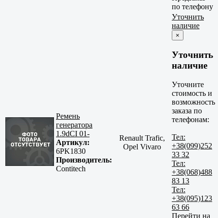
по телефону
Уточнить
наличие
×
Уточнить
наличие
Уточните
стоимость и
возможность
заказа по
Ремень
телефонам:
генератора
1.9dCI 01-
Тел:
Renault Trafic,
Артикул:
+38(099)252
Opel Vivaro
6PK1830
33 32
Производитель:
Тел:
Contitech
+38(068)488
83 13
Тел:
+38(095)123
63 66
Перейти на