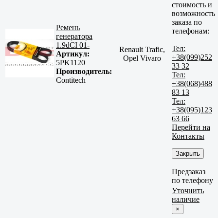
стоимость и
возможность
заказа по
Ремень
телефонам:
генератора
1.9dCI 01-
Тел:
Renault Trafic,
Артикул:
+38(099)252
Opel Vivaro
5PK1120
33 32
Производитель:
Тел:
Contitech
+38(068)488
83 13
Тел:
+38(095)123
63 66
Перейти на
Контакты
Закрыть
Предзаказ
по телефону
Уточнить
наличие
×