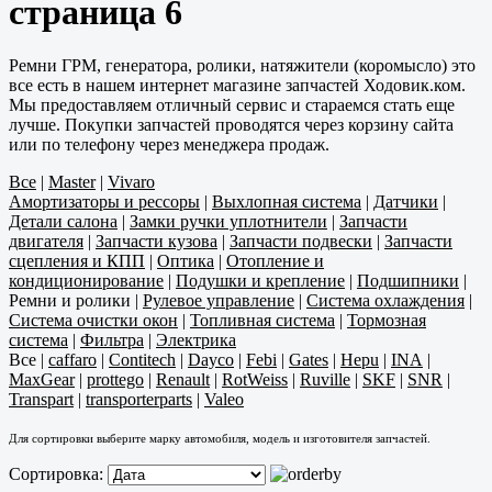
страница 6
Ремни ГРМ, генератора, ролики, натяжители (коромысло) это
все есть в нашем интернет магазине запчастей Ходовик.ком.
Мы предоставляем отличный сервис и стараемся стать еще
лучше. Покупки запчастей проводятся через корзину сайта
или по телефону через менеджера продаж.
Все
|
Master
|
Vivaro
Амортизаторы и рессоры
|
Выхлопная система
|
Датчики
|
Детали салона
|
Замки ручки уплотнители
|
Запчасти
двигателя
|
Запчасти кузова
|
Запчасти подвески
|
Запчасти
сцепления и КПП
|
Оптика
|
Отопление и
кондиционирование
|
Подушки и крепление
|
Подшипники
|
Ремни и ролики
|
Рулевое управление
|
Система охлаждения
|
Система очистки окон
|
Топливная система
|
Тормозная
система
|
Фильтра
|
Электрика
Все
|
caffaro
|
Contitech
|
Dayco
|
Febi
|
Gates
|
Hepu
|
INA
|
MaxGear
|
prottego
|
Renault
|
RotWeiss
|
Ruville
|
SKF
|
SNR
|
Transpart
|
transporterparts
|
Valeo
Для сортировки выберите марку автомобиля, модель и изготовителя запчастей.
Сортировка: