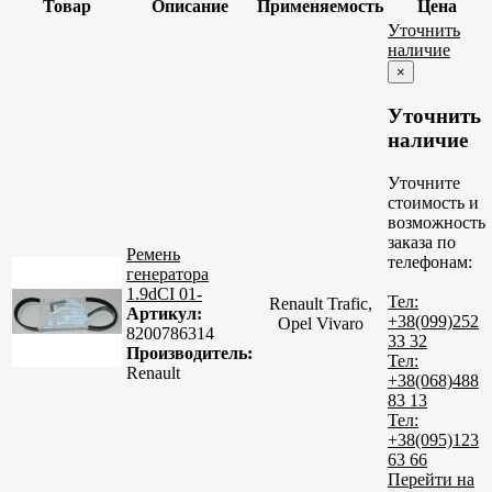
Товар
Описание
Применяемость
Цена
Уточнить
наличие
×
Уточнить
наличие
Уточните
стоимость и
возможность
заказа по
Ремень
телефонам:
генератора
1.9dCI 01-
Тел:
Renault Trafic,
Артикул:
+38(099)252
Opel Vivaro
8200786314
33 32
Производитель:
Тел:
Renault
+38(068)488
83 13
Тел:
+38(095)123
63 66
Перейти на