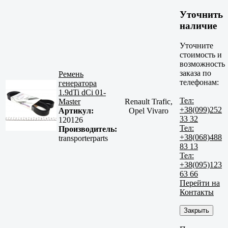
Уточнить
наличие
Уточните
стоимость и
возможность
заказа по
Ремень
телефонам:
генератора
1.9dTi dCi 01-
Тел:
Master
Renault Trafic,
+38(099)252
Артикул:
Opel Vivaro
33 32
120126
Тел:
Производитель:
+38(068)488
transporterparts
83 13
Тел:
+38(095)123
63 66
Перейти на
Контакты
Закрыть