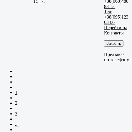
+38(068)488
Gates
83 13
Тел:
+38(095)123
63 66
Перейти на
Контакты
Закрыть
Предзаказ
по телефону
1
2
3
...