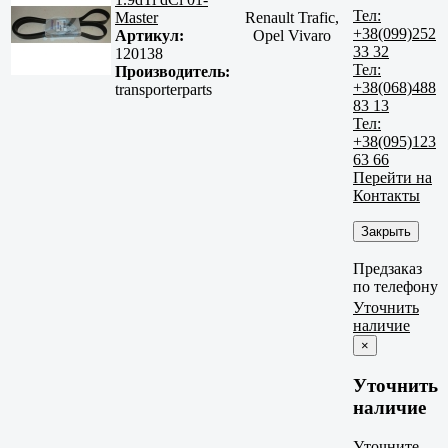
Тел:
Master
Renault Trafic,
+38(099)252
Артикул:
Opel Vivaro
33 32
120138
Тел:
Производитель:
+38(068)488
transporterparts
83 13
Тел:
+38(095)123
63 66
Перейти на
Контакты
Закрыть
Предзаказ
по телефону
Уточнить
наличие
×
Уточнить
наличие
Уточните