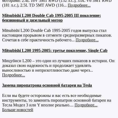
моторами: 2.4L 16V 5MT RWD (132 л.с.), 3.0L V6 5MT RWD
(181 л.с.), 2.5L TD 5MT AWD (116...
Подробнее...
Mitsubishi L200 Double Cab 1995-2005 III поколение:
бензиновый и дизельный мотор
Mitsubishi L200 Double Cab 1995-2005 годов выпуска стал
настоящим прорывом в сегменте среднеразмерных пикапов.
Сочетая в себе практичность рабочего...
Подробнее...
Mitsubishi L200 1995-2005: третье поколение, Single Cab
Мицубиси L200 – это один из лучших пикапов в истории. Он
доказал свою надежность и продолжает удивлять
выносливостью и неприхотливостью даже через...
Подробнее...
Замена пиропатрона основной батареи на Tesla
Если вы будете осторожны и вас есть все необходимые
инструменты, то заменить пиропатрон основной батареи на
Тесла Модел 3 или Y вполне реально....
Подробнее...
Больше новостей