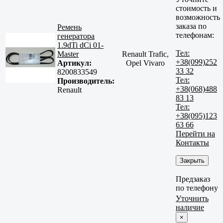
стоимость и
возможность
заказа по
Ремень
телефонам:
генератора
1.9dTi dCi 01-
Тел:
Master
Renault Trafic,
+38(099)252
Артикул:
Opel Vivaro
33 32
8200833549
Тел:
Производитель:
+38(068)488
Renault
83 13
Тел:
+38(095)123
63 66
Перейти на
Контакты
Закрыть
Предзаказ
по телефону
Уточнить
наличие
×