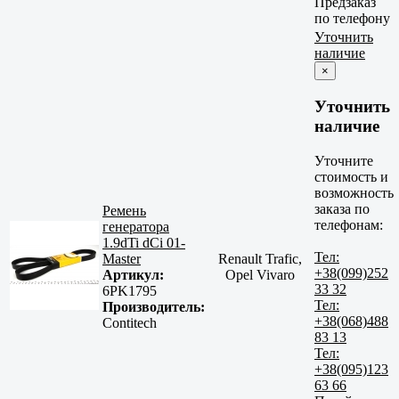
Предзаказ
по телефону
Уточнить
наличие
×
Уточнить
наличие
Уточните
стоимость и
возможность
заказа по
Ремень
телефонам:
генератора
1.9dTi dCi 01-
Тел:
Master
Renault Trafic,
+38(099)252
Артикул:
Opel Vivaro
33 32
6PK1795
Тел:
Производитель:
+38(068)488
Contitech
83 13
Тел:
+38(095)123
63 66