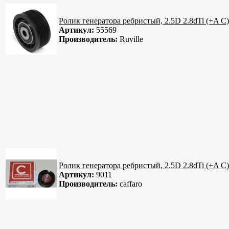
Ролик генератора ребристый, 2.5D 2.8dTi (+A C)
Артикул:
55569
Производитель:
Ruville
Ролик генератора ребристый, 2.5D 2.8dTi (+A C)
Артикул:
9011
Производитель:
caffaro