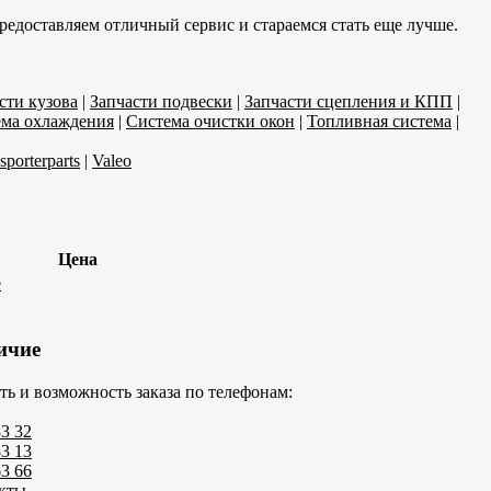
редоставляем отличный сервис и стараемся стать еще лучше.
сти кузова
|
Запчасти подвески
|
Запчасти сцепления и КПП
|
ма охлаждения
|
Система очистки окон
|
Топливная система
|
nsporterparts
|
Valeo
Цена
е
ичие
ть и возможность заказа по телефонам:
33 32
83 13
63 66
акты