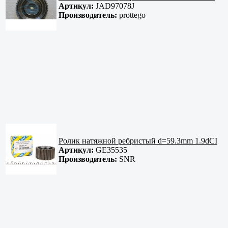
Артикул:
JAD97078J
Производитель:
prottego
Ролик натяжной ребристый d=59.3mm 1.9dCI
Артикул:
GE35535
Производитель:
SNR