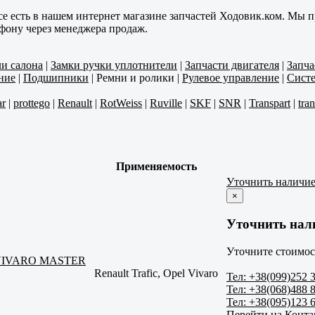
се есть в нашем интернет магазине запчастей Ходовик.ком. Мы п
ефону через менеджера продаж.
ли салона
|
Замки ручки уплотнители
|
Запчасти двигателя
|
Запча
ние
|
Подшипники
|
Ремни и ролики
|
Рулевое управление
|
Систе
r
|
prottego
|
Renault
|
RotWeiss
|
Ruville
|
SKF
|
SNR
|
Transpart
|
tra
Применяемость
Уточнить наличи
×
Уточнить нал
Уточните стоимос
C) VIVARO MASTER
Renault Trafic, Opel Vivaro
Тел: +38(099)252 
Тел: +38(068)488 
Тел: +38(095)123 
Перейти на Конт