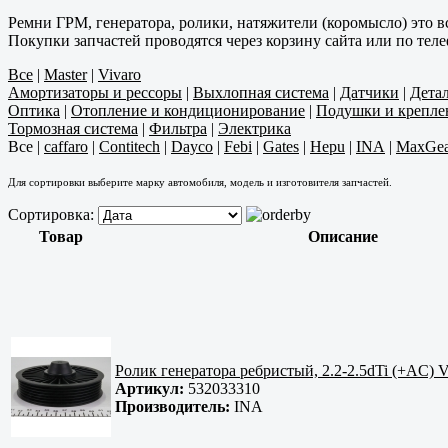
Ремни ГРМ, генератора, ролики, натяжители (коромысло) это в
Покупки запчастей проводятся через корзину сайта или по тел
Все
|
Master
|
Vivaro
Амортизаторы и рессоры
|
Выхлопная система
|
Датчики
|
Дета
Оптика
|
Отопление и кондиционирование
|
Подушки и крепле
Тормозная система
|
Фильтра
|
Электрика
Все
|
caffaro
|
Contitech
|
Dayco
|
Febi
|
Gates
|
Hepu
|
INA
|
MaxGea
Для сортировки выберите марку автомобиля, модель и изготовителя запчастей.
Сортировка:
Товар
Описание
Ролик генератора ребристый, 2.2-2.5dTi (+A
Артикул:
532033310
Производитель:
INA