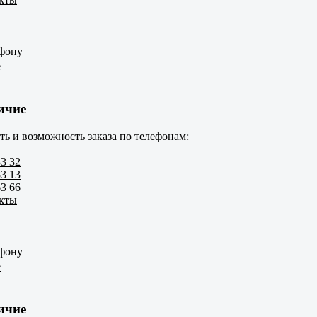
ефону
е
ичие
ть и возможность заказа по телефонам:
33 32
83 13
63 66
акты
ефону
е
ичие