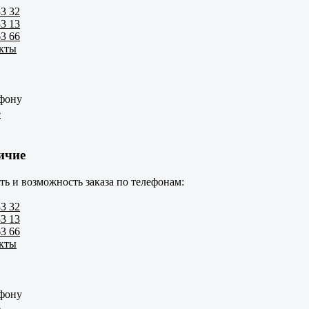
33 32
83 13
63 66
акты
ефону
е
ичие
ть и возможность заказа по телефонам:
33 32
83 13
63 66
акты
ефону
е