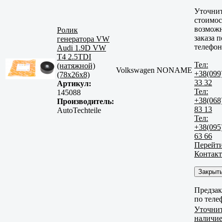
Уточни
стоимос
возмож
Ролик
заказа п
генератора VW
телефон
Audi 1.9D VW
T4 2.5TDI
Тел:
(натяжной)
Volkswagen NONAME
+38(099
(78х26х8)
33 32
Артикул:
Тел:
145088
+38(068
Производитель:
83 13
AutoTechteile
Тел:
+38(095
63 66
Перейти
Контак
Закрыт
Предзак
по теле
Уточни
наличи