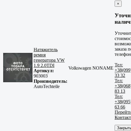
×
Уточн
налич
Уточни
стоимос
возмож
заказа п
Натяжитель
телефон
ремня
генератора VW
Тел:
1.9 2.0TDI
Volkswagen NONAME
+38(099
Артикул:
33 32
903003
Тел:
Производитель:
+38(068
AutoTechteile
83 13
Тел:
+38(095
63 66
Перейти
Контак
Закрыт