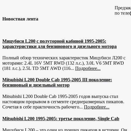
Предзак
по теле
Новостная лента
Мицубиси L200 с полуторной кабиной 1995-2005:
характеристики для бензинового и дизельного мотора
Полный обзор технических характеристик Мицубиси Л200 с
моторами: 2.4L 16V 5MT RWD (132 л.с.), 3.0L V6 5MT RWD
(181 л.с.), 2.5L TD 5MT AWD (116...
Подробнее...
Mitsubishi L200 Double Cab 1995-2005 III поколение:
бензиновый и дизельный мотор
Mitsubishi L200 Double Cab 1995-2005 годов выпуска стал
настоящим прорывом в сегменте среднеразмерных пикапов.
Сочетая в себе практичность рабочего...
Подробнее...
Mitsubishi L200 1995-2005: третье поколение, Single Cab
Мицубиси L200 – это один из лучших пикапов в истории. Он