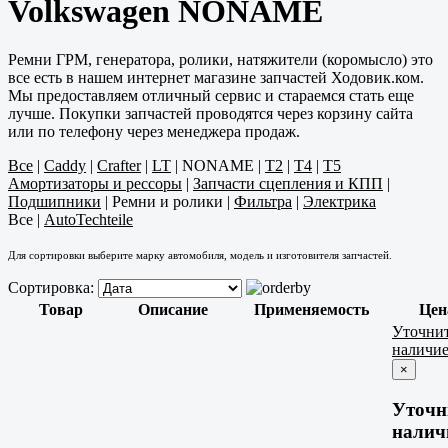
Volkswagen NONAME
Ремни ГРМ, генератора, ролики, натяжители (коромысло) это
все есть в нашем интернет магазине запчастей Ходовик.ком.
Мы предоставляем отличный сервис и стараемся стать еще
лучше. Покупки запчастей проводятся через корзину сайта
или по телефону через менеджера продаж.
Все
|
Caddy
|
Crafter
|
LT
|
NONAME
|
T2
|
T4
|
T5
Амортизаторы и рессоры
|
Запчасти сцепления и КПП
|
Подшипники
|
Ремни и ролики
|
Фильтра
|
Электрика
Все
|
AutoTechteile
Для сортировки выберите марку автомобиля, модель и изготовителя запчастей.
Сортировка:
Товар
Описание
Применяемость
Цен
Уточни
наличи
×
Уточн
налич