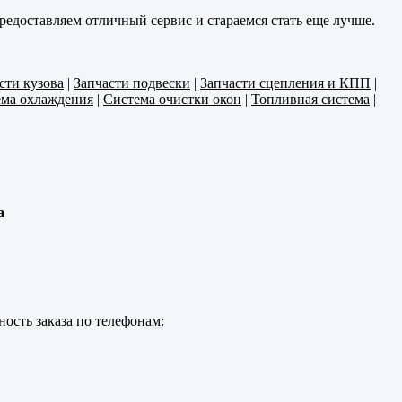
редоставляем отличный сервис и стараемся стать еще лучше.
сти кузова
|
Запчасти подвески
|
Запчасти сцепления и КПП
|
ма охлаждения
|
Система очистки окон
|
Топливная система
|
а
ость заказа по телефонам: