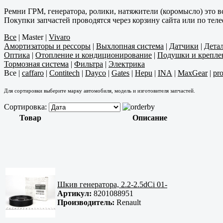
Ремни ГРМ, генератора, ролики, натяжители (коромысло) это в
Покупки запчастей проводятся через корзину сайта или по тел
Все
|
Master
|
Vivaro
Амортизаторы и рессоры
|
Выхлопная система
|
Датчики
|
Дета
Оптика
|
Отопление и кондиционирование
|
Подушки и крепле
Тормозная система
|
Фильтра
|
Электрика
Все
|
caffaro
|
Contitech
|
Dayco
|
Gates
|
Hepu
|
INA
|
MaxGear
|
pro
Для сортировки выберите марку автомобиля, модель и изготовителя запчастей.
Сортировка:
Товар
Описание
Шкив генератора, 2.2-2.5dCi 01-
Артикул:
8201088951
Производитель:
Renault