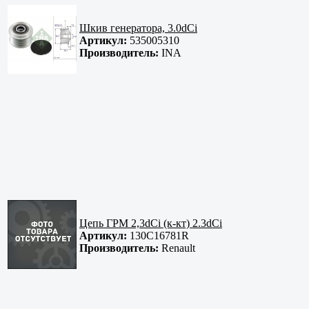
Шкив генератора, 3.0dCi
Артикул:
535005310
Производитель:
INA
Цепь ГРМ 2,3dCi (к-кт) 2.3dCi
Артикул:
130C16781R
Производитель:
Renault