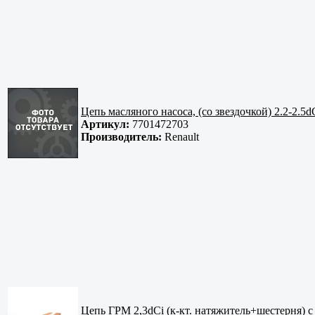
Цепь масляного насоса, (со звездочкой) 2.2-2.5d
Артикул:
7701472703
Производитель:
Renault
Цепь ГРМ 2,3dCi (к-кт. натяжитель+шестерня) с