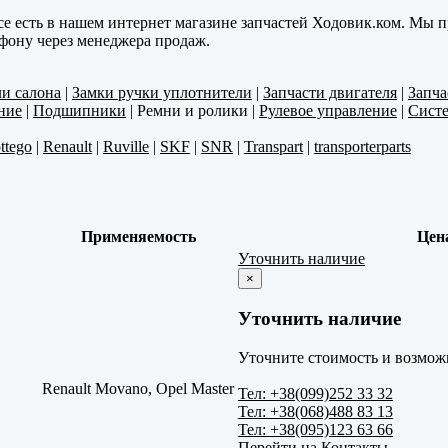
се есть в нашем интернет магазине запчастей Ходовик.ком. Мы п
ефону через менеджера продаж.
ли салона
|
Замки ручки уплотнители
|
Запчасти двигателя
|
Запча
ние
|
Подшипники
|
Ремни и ролики
|
Рулевое управление
|
Систе
ttego
|
Renault
|
Ruville
|
SKF
|
SNR
|
Transpart
|
transporterparts
Применяемость
Цен
Уточнить наличие
×
Уточнить наличие
Уточните стоимость и возможн
Renault Movano, Opel Master
Тел: +38(099)252 33 32
Тел: +38(068)488 83 13
Тел: +38(095)123 63 66
Перейти на Контакты