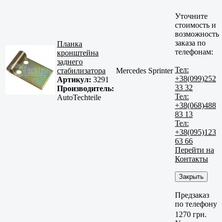
Уточните
стоимость и
возможность
заказа по
Планка
телефонам:
кронштейна
заднего
Тел:
стабилизатора
Mercedes Sprinter
+38(099)252
Артикул:
3291
33 32
Производитель:
Тел:
AutoTechteile
+38(068)488
83 13
Тел:
+38(095)123
63 66
Перейти на
Контакты
Закрыть
Предзаказ
по телефону
1270 грн.