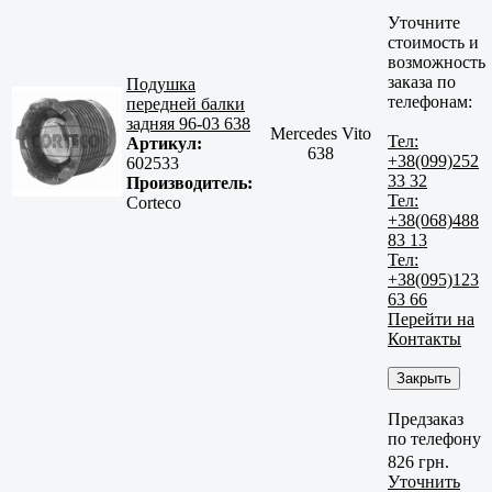
Уточните
стоимость и
возможность
заказа по
Подушка
телефонам:
передней балки
задняя 96-03 638
Mercedes Vito
Тел:
Артикул:
638
+38(099)252
602533
33 32
Производитель:
Тел:
Corteco
+38(068)488
83 13
Тел:
+38(095)123
63 66
Перейти на
Контакты
Закрыть
Предзаказ
по телефону
826 грн.
Уточнить