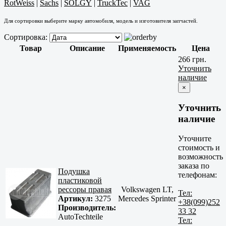
RotWeiss
|
Sachs
|
SOLGY
|
TruckTec
|
VAG
Для сортировки выберите марку автомобиля, модель и изготовителя запчастей.
Сортировка:
Товар
Описание
Применяемость
Цена
266 грн.
Уточнить
наличие
×
Уточнить
наличие
Уточните
стоимость и
возможность
заказа по
Подушка
телефонам:
пластиковой
рессоры правая
Volkswagen LT,
Тел:
Артикул:
3275
Mercedes Sprinter
+38(099)252
Производитель:
33 32
AutoTechteile
Тел: