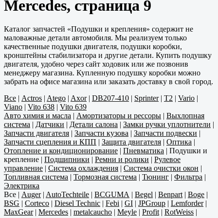
Mercedes, страница 9
Каталог запчастей «Подушки и крепления» содержит не
маловажные детали автомобиля. Мы реализуем только
качественные подушки двигателя, подушки коробки,
кронштейны стабилизатора и другие детали. Купить подушку
двигателя, удобно через сайт ходовик или же позвонив
менеджеру магазина. Купленную подушку коробки можно
забрать на офисе магазина или заказать доставку в свой город.
Все
|
Actros
|
Atego
|
Axor
|
DB207-410
|
Sprinter
|
T2
|
Vario
|
Viano
|
Vito 638
|
Vito 639
Авто химия и масла
|
Амортизаторы и рессоры
|
Выхлопная
система
|
Датчики
|
Детали салона
|
Замки ручки уплотнители
|
Запчасти двигателя
|
Запчасти кузова
|
Запчасти подвески
|
Запчасти сцепления и КПП
|
Защита двигателя
|
Оптика
|
Отопление и кондиционирование
|
Пневматика
|
Подушки и
крепление
|
Подшипники
|
Ремни и ролики
|
Рулевое
управление
|
Система охлаждения
|
Система очистки окон
|
Топливная система
|
Тормозная система
|
Тюнинг
|
Фильтра
|
Электрика
Все
|
Auger
|
AutoTechteile
|
BCGUMA
|
Begel
|
Benpart
|
Boge
|
BSG
|
Corteco
|
Diesel Technic
|
Febi
|
GI
|
JPGroup
|
Lemforder
|
MaxGear
|
Mercedes
|
metalcaucho
|
Meyle
|
Profit
|
RotWeiss
|