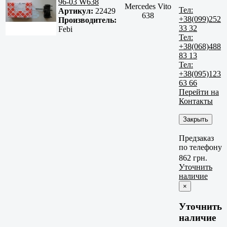
96-03 W638
Mercedes Vito
Тел:
Артикул:
22429
638
+38(099)252
Производитель:
33 32
Febi
Тел:
+38(068)488
83 13
Тел:
+38(095)123
63 66
Перейти на
Контакты
Закрыть
Предзаказ
по телефону
862 грн.
Уточнить
наличие
×
Уточнить
наличие