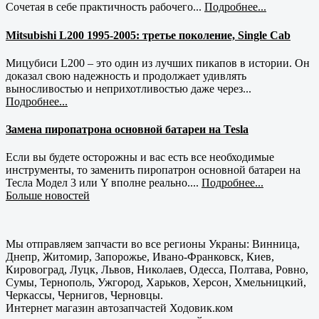
Сочетая в себе практичность рабочего...
Подробнее...
Mitsubishi L200 1995-2005: третье поколение, Single Cab
Мицубиси L200 – это один из лучших пикапов в истории. Он
доказал свою надежность и продолжает удивлять
выносливостью и неприхотливостью даже через...
Подробнее...
Замена пиропатрона основной батареи на Tesla
Если вы будете осторожны и вас есть все необходимые
инструменты, то заменить пиропатрон основной батареи на
Тесла Модел 3 или Y вполне реально....
Подробнее...
Больше новостей
Мы отправляем запчасти во все регионы Украны: Винница,
Днепр, Житомир, Запорожье, Ивано-Франковск, Киев,
Кировоград, Луцк, Львов, Николаев, Одесса, Полтава, Ровно,
Сумы, Тернополь, Ужгород, Харьков, Херсон, Хмельницкий,
Черкассы, Чернигов, Черновцы.
Интернет магазин автозапчастей Ходовик.ком