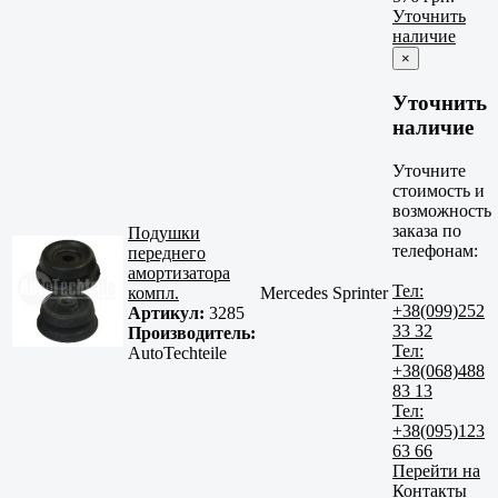
Уточнить
наличие
×
Уточнить
наличие
Уточните
стоимость и
возможность
заказа по
Подушки
телефонам:
переднего
амортизатора
Тел:
компл.
Mercedes Sprinter
+38(099)252
Артикул:
3285
33 32
Производитель:
Тел:
AutoTechteile
+38(068)488
83 13
Тел:
+38(095)123
63 66
Перейти на
Контакты