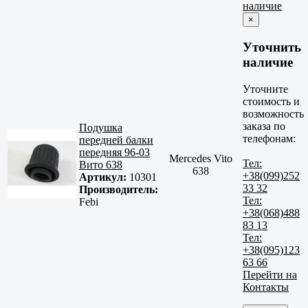
наличие
×
Уточнить
наличие
Уточните
стоимость и
возможность
заказа по
Подушка
телефонам:
передней балки
передняя 96-03
Mercedes Vito
Тел:
Вито 638
638
+38(099)252
Артикул:
10301
33 32
Производитель:
Тел:
Febi
+38(068)488
83 13
Тел:
+38(095)123
63 66
Перейти на
Контакты