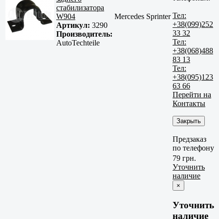
стабилизатора
Тел:
W904
Mercedes Sprinter
+38(099)252
Артикул:
3290
33 32
Производитель:
Тел:
AutoTechteile
+38(068)488
83 13
Тел:
+38(095)123
63 66
Перейти на
Контакты
Закрыть
Предзаказ
по телефону
79 грн.
Уточнить
наличие
×
Уточнить
наличие