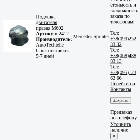
стоимость и
возможность
заказа по
Подушка
телефонам:
двигателя
правая M602
Тел:
Артикул:
2412
Mercedes Sprinter
+38(099)252
Производитель:
33 32
AutoTechteile
Тел:
Срок поставки:
+38(068)488
5-7 дней
83 13
Тел:
+38(095)123
63 66
Перейти на
Контакты
Закрыть
Предзаказ
по телефону
Уточнить
наличие
×