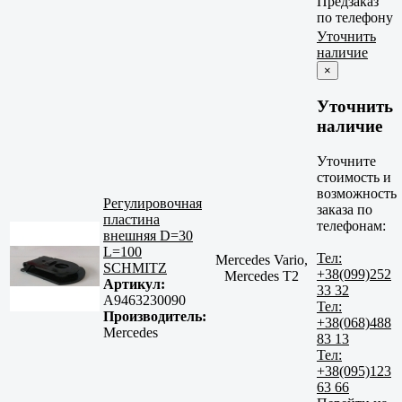
Предзаказ
по телефону
Уточнить
наличие
×
Уточнить
наличие
Уточните
стоимость и
возможность
Регулировочная
заказа по
пластина
телефонам:
внешняя D=30
L=100
Тел:
Mercedes Vario,
SCHMITZ
+38(099)252
Mercedes T2
Артикул:
33 32
A9463230090
Тел:
Производитель:
+38(068)488
Mercedes
83 13
Тел:
+38(095)123
63 66