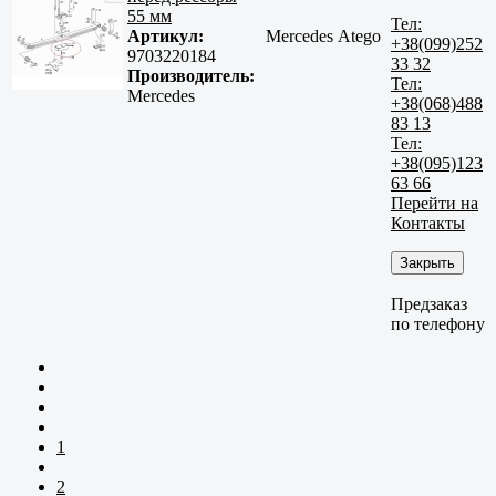
55 мм
Тел:
Артикул:
Mercedes Atego
+38(099)252
9703220184
33 32
Производитель:
Тел:
Mercedes
+38(068)488
83 13
Тел:
+38(095)123
63 66
Перейти на
Контакты
Закрыть
Предзаказ
по телефону
1
2