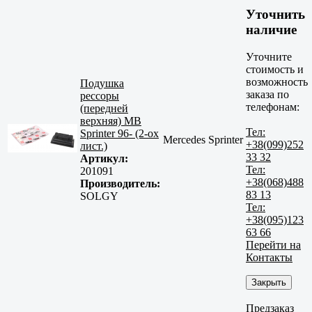
Уточнить
наличие
Уточните
стоимость и
возможность
Подушка
заказа по
рессоры
телефонам:
(передней
верхняя) MB
Тел:
Sprinter 96- (2-ох
Mercedes Sprinter
+38(099)252
лист.)
33 32
Артикул:
Тел:
201091
+38(068)488
Производитель:
83 13
SOLGY
Тел:
+38(095)123
63 66
Перейти на
Контакты
Закрыть
Предзаказ