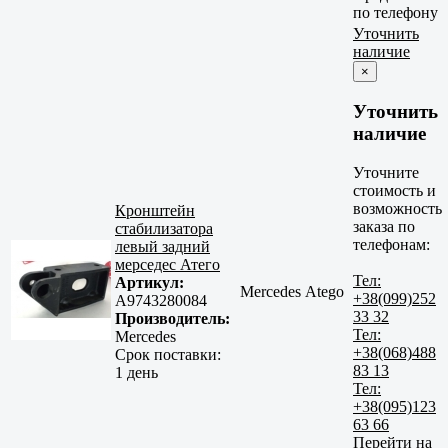
по телефону
Уточнить
наличие
×
Уточнить
наличие
Уточните
стоимость и
возможность
Кронштейн
заказа по
стабилизатора
телефонам:
левый задний
мерседес Атего
Тел:
Артикул:
Mercedes Atego
+38(099)252
A9743280084
33 32
Производитель:
Тел:
Mercedes
+38(068)488
Срок поставки:
83 13
1 день
Тел:
+38(095)123
63 66
Перейти на