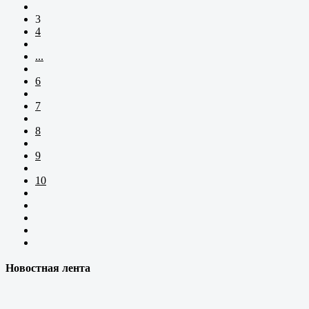
3
4
...
6
7
8
9
10
Новостная лента