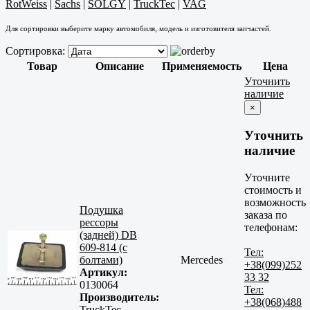
RotWeiss
|
Sachs
|
SOLGY
|
TruckTec
|
VAG
Для сортировки выберите марку автомобиля, модель и изготовителя запчастей.
Сортировка:
Товар
Описание
Применяемость
Цена
Уточнить
наличие
×
Уточнить
наличие
Уточните
стоимость и
возможность
Подушка
заказа по
рессоры
телефонам:
(задней) DB
609-814 (с
Тел:
болтами)
Mercedes
+38(099)252
Артикул:
33 32
0130064
Тел:
Производитель:
+38(068)488
TruckTec