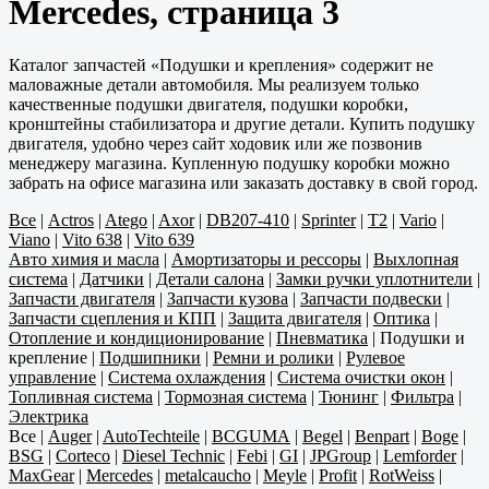
Mercedes, страница 3
Каталог запчастей «Подушки и крепления» содержит не
маловажные детали автомобиля. Мы реализуем только
качественные подушки двигателя, подушки коробки,
кронштейны стабилизатора и другие детали. Купить подушку
двигателя, удобно через сайт ходовик или же позвонив
менеджеру магазина. Купленную подушку коробки можно
забрать на офисе магазина или заказать доставку в свой город.
Все
|
Actros
|
Atego
|
Axor
|
DB207-410
|
Sprinter
|
T2
|
Vario
|
Viano
|
Vito 638
|
Vito 639
Авто химия и масла
|
Амортизаторы и рессоры
|
Выхлопная
система
|
Датчики
|
Детали салона
|
Замки ручки уплотнители
|
Запчасти двигателя
|
Запчасти кузова
|
Запчасти подвески
|
Запчасти сцепления и КПП
|
Защита двигателя
|
Оптика
|
Отопление и кондиционирование
|
Пневматика
|
Подушки и
крепление
|
Подшипники
|
Ремни и ролики
|
Рулевое
управление
|
Система охлаждения
|
Система очистки окон
|
Топливная система
|
Тормозная система
|
Тюнинг
|
Фильтра
|
Электрика
Все
|
Auger
|
AutoTechteile
|
BCGUMA
|
Begel
|
Benpart
|
Boge
|
BSG
|
Corteco
|
Diesel Technic
|
Febi
|
GI
|
JPGroup
|
Lemforder
|
MaxGear
|
Mercedes
|
metalcaucho
|
Meyle
|
Profit
|
RotWeiss
|