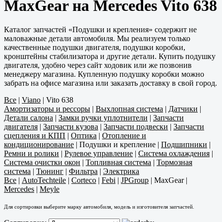
MaxGear на Mercedes Vito 638
Каталог запчастей «Подушки и крепления» содержит не
маловажные детали автомобиля. Мы реализуем только
качественные подушки двигателя, подушки коробки,
кронштейны стабилизатора и другие детали. Купить подушку
двигателя, удобно через сайт ходовик или же позвонив
менеджеру магазина. Купленную подушку коробки можно
забрать на офисе магазина или заказать доставку в свой город.
Все
|
Viano
|
Vito 638
Амортизаторы и рессоры
|
Выхлопная система
|
Датчики
|
Детали салона
|
Замки ручки уплотнители
|
Запчасти
двигателя
|
Запчасти кузова
|
Запчасти подвески
|
Запчасти
сцепления и КПП
|
Оптика
|
Отопление и
кондиционирование
|
Подушки и крепление
|
Подшипники
|
Ремни и ролики
|
Рулевое управление
|
Система охлаждения
|
Система очистки окон
|
Топливная система
|
Тормозная
система
|
Тюнинг
|
Фильтра
|
Электрика
Все
|
AutoTechteile
|
Corteco
|
Febi
|
JPGroup
|
MaxGear
|
Mercedes
|
Meyle
Для сортировки выберите марку автомобиля, модель и изготовителя запчастей.