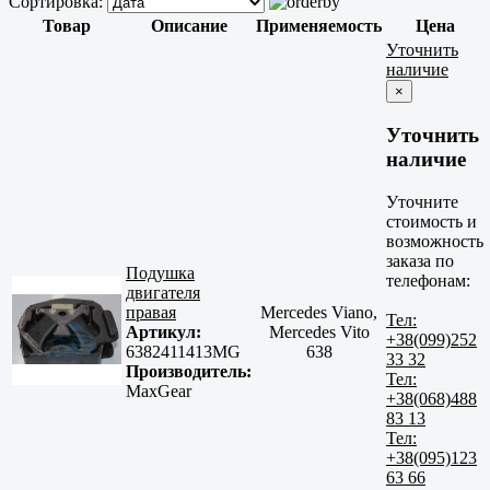
Сортировка:
Товар
Описание
Применяемость
Цена
Уточнить
наличие
×
Уточнить
наличие
Уточните
стоимость и
возможность
заказа по
Подушка
телефонам:
двигателя
правая
Mercedes Viano,
Тел:
Артикул:
Mercedes Vito
+38(099)252
6382411413MG
638
33 32
Производитель:
Тел:
MaxGear
+38(068)488
83 13
Тел:
+38(095)123
63 66