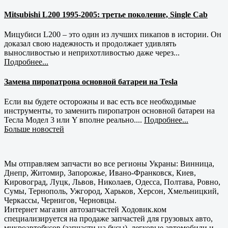
Mitsubishi L200 1995-2005: третье поколение, Single Cab
Мицубиси L200 – это один из лучших пикапов в истории. Он
доказал свою надежность и продолжает удивлять
выносливостью и неприхотливостью даже через...
Подробнее...
Замена пиропатрона основной батареи на Tesla
Если вы будете осторожны и вас есть все необходимые
инструменты, то заменить пиропатрон основной батареи на
Тесла Модел 3 или Y вполне реально....
Подробнее...
Больше новостей
Мы отправляем запчасти во все регионы Украны: Винница,
Днепр, Житомир, Запорожье, Ивано-Франковск, Киев,
Кировоград, Луцк, Львов, Николаев, Одесса, Полтава, Ровно,
Сумы, Тернополь, Ужгород, Харьков, Херсон, Хмельницкий,
Черкассы, Чернигов, Черновцы.
Интернет магазин автозапчастей Ходовик.ком
специализируется на продаже запчастей для грузовых авто,
микроавтобусов (запчасти на бусы), легковые автомобили и