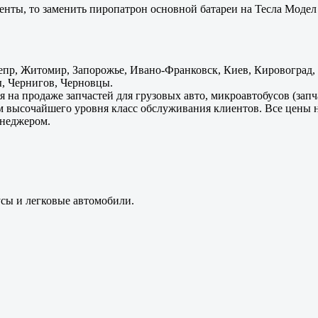
енты, то заменить пиропатрон основной батареи на Тесла Модел 
пр, Житомир, Запорожье, Ивано-Франковск, Киев, Кировоград, Л
, Чернигов, Черновцы.
 на продаже запчастей для грузовых авто, микроавтобусов (зап
м высочайшего уровня класс обслуживания клиентов. Все цены 
енеджером.
усы и легковые автомобили.