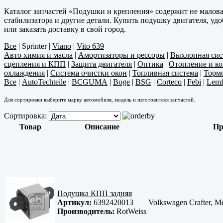
Каталог запчастей «Подушки и крепления» содержит не малов
стабилизатора и другие детали. Купить подушку двигателя, уд
или заказать доставку в свой город.
Все
|
Sprinter
|
Viano
|
Vito 639
Авто химия и масла
|
Амортизаторы и рессоры
|
Выхлопная сис
сцепления и КПП
|
Защита двигателя
|
Оптика
|
Отопление и к
охлаждения
|
Система очистки окон
|
Топливная система
|
Тормо
Все
|
AutoTechteile
|
BCGUMA
|
Boge
|
BSG
|
Corteco
|
Febi
|
Lemf
Для сортировки выберите марку автомобиля, модель и изготовителя запчастей.
Сортировка:
Товар
Описание
Пр
Подушка КПП задняя
Артикул:
6392420013
Volkswagen Crafter, Me
Производитель:
RotWeiss