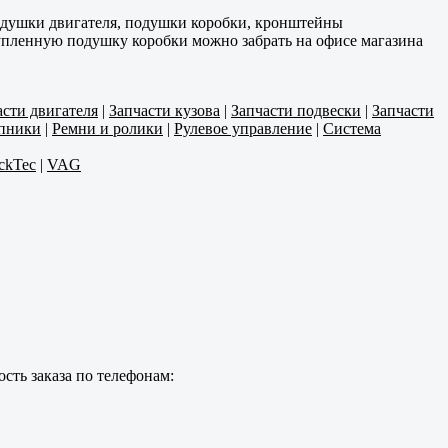
одушки двигателя, подушки коробки, кронштейны
Купленную подушку коробки можно забрать на офисе магазина
асти двигателя
|
Запчасти кузова
|
Запчасти подвески
|
Запчасти
пники
|
Ремни и ролики
|
Рулевое управление
|
Система
ckTec
|
VAG
сть заказа по телефонам: