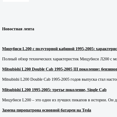
Новостная лента
Мицубиси L200 с полуторной кабиной 1995-2005: характерис
Полный обзор технических характеристик Мицубиси Л200 с мот
Mitsubishi L200 Double Cab 1995-2005 III поколение: бензи
Mitsubishi L200 Double Cab 1995-2005 годов выпуска стал наст
Mitsubishi L200 1995-2005: третье поколение, Single Cab
Мицубиси L200 – это один из лучших пикапов в истории. Он д
Замена пиропатрона основной батареи на Tesla