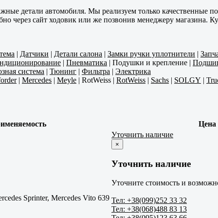
ажные детали автомобиля. Мы реализуем только качественные п
обно через сайт ходовик или же позвонив менеджеру магазина. 
тема
|
Датчики
|
Детали салона
|
Замки ручки уплотнители
|
Запч
ондиционирование
|
Пневматика
|
Подушки и крепление
|
Подши
зная система
|
Тюнинг
|
Фильтра
|
Электрика
order
|
Mercedes
|
Meyle
|
RotWeiss
|
RotWeiss
|
Sachs
|
SOLGY
|
Tru
именяемость
Цена
Уточнить наличие
×
Уточнить наличие
Уточните стоимость и возможно
rcedes Sprinter, Mercedes Vito 639
Тел: +38(099)252 33 32
Тел: +38(068)488 83 13
Тел: +38(095)123 63 66