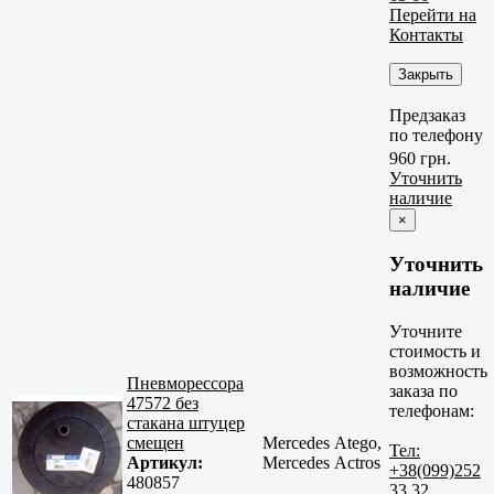
Перейти на
Контакты
Закрыть
Предзаказ
по телефону
960 грн.
Уточнить
наличие
×
Уточнить
наличие
Уточните
стоимость и
возможность
Пневморессора
заказа по
47572 без
телефонам:
стакана штуцер
смещен
Mercedes Atego,
Тел:
Артикул:
Mercedes Actros
+38(099)252
480857
33 32