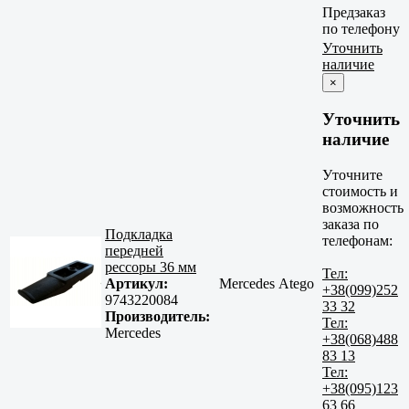
Предзаказ
по телефону
Уточнить
наличие
×
Уточнить
наличие
Уточните
стоимость и
возможность
заказа по
Подкладка
телефонам:
передней
рессоры 36 мм
Тел:
Артикул:
Mercedes Atego
+38(099)252
9743220084
33 32
Производитель:
Тел:
Mercedes
+38(068)488
83 13
Тел:
+38(095)123
63 66