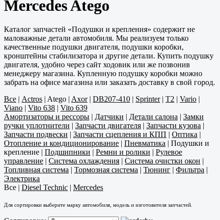
Mercedes Atego
Каталог запчастей «Подушки и крепления» содержит не
маловажные детали автомобиля. Мы реализуем только
качественные подушки двигателя, подушки коробки,
кронштейны стабилизатора и другие детали. Купить подушку
двигателя, удобно через сайт ходовик или же позвонив
менеджеру магазина. Купленную подушку коробки можно
забрать на офисе магазина или заказать доставку в свой город.
Все
|
Actros
|
Atego
|
Axor
|
DB207-410
|
Sprinter
|
T2
|
Vario
|
Viano
|
Vito 638
|
Vito 639
Амортизаторы и рессоры
|
Датчики
|
Детали салона
|
Замки
ручки уплотнители
|
Запчасти двигателя
|
Запчасти кузова
|
Запчасти подвески
|
Запчасти сцепления и КПП
|
Оптика
|
Отопление и кондиционирование
|
Пневматика
|
Подушки и
крепление
|
Подшипники
|
Ремни и ролики
|
Рулевое
управление
|
Система охлаждения
|
Система очистки окон
|
Топливная система
|
Тормозная система
|
Тюнинг
|
Фильтра
|
Электрика
Все
|
Diesel Technic
|
Mercedes
Для сортировки выберите марку автомобиля, модель и изготовителя запчастей.