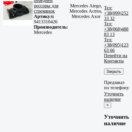
передней
рессоры для
Mercedes Atego,
Тел:
стремянок
Mercedes Actros,
+38(099)252
Артикул:
Mercedes Axor
33 32
9413310426
Тел:
Производитель:
+38(068)488
Mercedes
83 13
Тел:
+38(095)123
63 66
Перейти на
Контакты
Закрыть
Предзаказ
по телефону
Уточнить
наличие
×
Уточнить
наличие