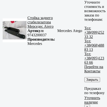
Уточните
стоимость и
возможность
заказа по
Стойка заднего
телефонам:
стабилизатора
Мерседес Атего
Тел:
Артикул:
Mercedes Atego
+38(099)252
9743200037
33 32
Производитель:
Тел:
Mercedes
+38(068)488
83 13
Тел:
+38(095)123
63 66
Перейти на
Контакты
Закрыть
Предзаказ
по телефону
Уточнить
наличие
×