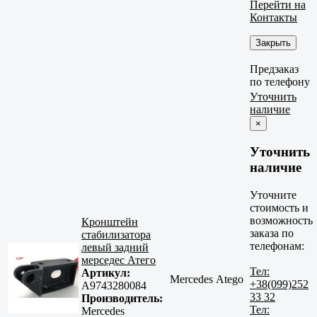
Перейти на
Контакты
Закрыть
Предзаказ
по телефону
Уточнить
наличие
×
Уточнить
наличие
Уточните
стоимость и
возможность
Кронштейн
заказа по
стабилизатора
телефонам:
левый задний
мерседес Атего
Тел:
Артикул:
Mercedes Atego
+38(099)252
A9743280084
33 32
Производитель:
Тел:
Mercedes