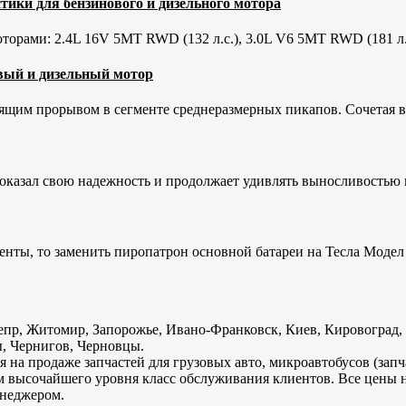
тики для бензинового и дизельного мотора
орами: 2.4L 16V 5MT RWD (132 л.с.), 3.0L V6 5MT RWD (181 л.
новый и дизельный мотор
оящим прорывом в сегменте среднеразмерных пикапов. Сочетая в 
оказал свою надежность и продолжает удивлять выносливостью 
енты, то заменить пиропатрон основной батареи на Тесла Модел 
пр, Житомир, Запорожье, Ивано-Франковск, Киев, Кировоград, Л
, Чернигов, Черновцы.
 на продаже запчастей для грузовых авто, микроавтобусов (зап
м высочайшего уровня класс обслуживания клиентов. Все цены 
енеджером.