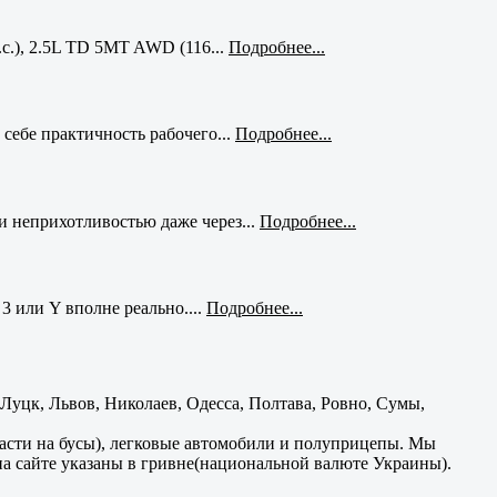
с.), 2.5L TD 5MT AWD (116...
Подробнее...
себе практичность рабочего...
Подробнее...
и неприхотливостью даже через...
Подробнее...
3 или Y вполне реально....
Подробнее...
уцк, Львов, Николаев, Одесса, Полтава, Ровно, Сумы,
части на бусы), легковые автомобили и полуприцепы. Мы
на сайте указаны в гривне(национальной валюте Украины).