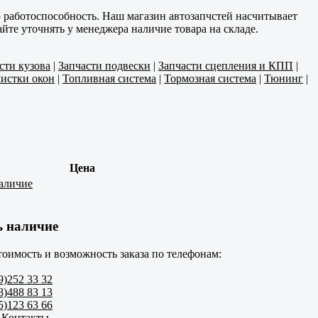
работоспособность. Наш магазин автозапчстей насчитывает
те уточнять у менеджера наличие товара на складе.
сти кузова
|
Запчасти подвески
|
Запчасти сцепления и КПП
|
истки окон
|
Топливная система
|
Тормозная система
|
Тюнинг
|
Цена
аличие
ь наличие
тоимость и возможность заказа по телефонам:
9)252 33 32
8)488 83 13
5)123 63 66
 Контакты