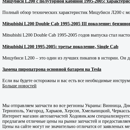
Мицубиси L200 с полуторной кабиной 1995-2005: характерис
Полный обзор технических характеристик Мицубиси Л200 с мот
Mitsubishi L200 Double Cab 1995-2005 III поколение: бензи
Mitsubishi L200 Double Cab 1995-2005 годов выпуска стал наст
Mitsubishi L200 1995-2005: третье поколение, Single Cab
Мицубиси L200 – это один из лучших пикапов в истории. Он д
Замена пиропатрона основной батареи на Tesla
Если вы будете осторожны и вас есть все необходимые инструм
Больше новостей
Мы отправляем запчасти во все регионы Украны: Винница, Дне
Тернополь, Ужгород, Харьков, Херсон, Хмельницкий, Черкассы
Интернет магазин автозапчастей Ходовик.ком специализируется
предлагаем отличные цены на рынке запчастей и предоставляе
Цены на сайте могут не значительно отличатся от заявленых м