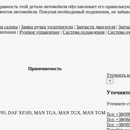
вность этой детали автомобиля обуславливает его правильную 
ентов автомобиля. Покупая необходимый подшипник, не забывай
ли салона
|
Замки ручки уплотнители
|
Запчасти двигателя
|
Запча
шипники
|
Рулевое управление
|
Система охлаждения
|
Система оч
Применяемость
Уточнить н
×
Уточнит
Уточните с
95, DAF XF105, MAN TGA, MAN TGX, MAN TGM
Тел: +38(09
Тел: +38(06
Тел: +38(09
Перейти на