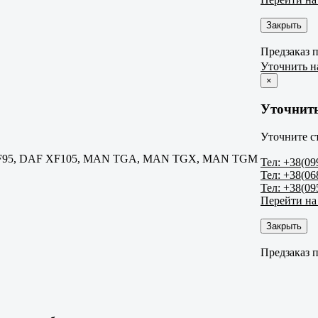
Закрыть
Предзаказ 
Уточнить н
×
Уточнит
Уточните с
95, DAF XF105, MAN TGA, MAN TGX, MAN TGM
Тел: +38(09
Тел: +38(06
Тел: +38(09
Перейти на
Закрыть
Предзаказ 