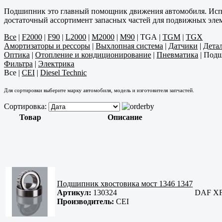
Подшипник это главный помощник движения автомобиля. Испра
достаточный ассортимент запасных частей для подвижных элем
Все
|
F2000
|
F90
|
L2000
|
M2000
|
M90
|
TGA
|
TGM
|
TGX
Амортизаторы и рессоры
|
Выхлопная система
|
Датчики
|
Дета
Оптика
|
Отопление и кондиционирование
|
Пневматика
|
Под
Фильтра
|
Электрика
Все
|
CEI
|
Diesel Technic
Для сортировки выберите марку автомобиля, модель и изготовителя запчастей.
Сортировка:
Товар
Описание
Подшипник хвостовика мост 1346 1347
Артикул:
130324
DAF XF
Производитель:
CEI