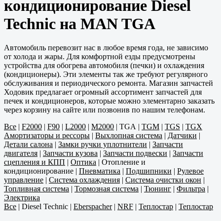
кондиционирование Diesel
Technic на MAN TGA
Автомобиль перевозит нас в любое время года, не зависимо
от холода и жары. Для комфортной езды предусмотрены
устройства для обогрева автомобиля (печки) и охлаждения
(кондиционеры). Эти элементы так же требуют регулярного
обслуживания и периодического ремонта. Магазин запчастей
Ходовик предлагает огромный ассортимент запчастей для
печек и кондиционеров, которые можно элементарно заказать
через корзину на сайте или позвонив по нашим телефонам.
Все
|
F2000
|
F90
|
L2000
|
M2000
|
TGA
|
TGM
|
TGS
|
TGX
Амортизаторы и рессоры
|
Выхлопная система
|
Датчики
|
Детали салона
|
Замки ручки уплотнители
|
Запчасти
двигателя
|
Запчасти кузова
|
Запчасти подвески
|
Запчасти
сцепления и КПП
|
Оптика
|
Отопление и
кондиционирование
|
Пневматика
|
Подшипники
|
Рулевое
управление
|
Система охлаждения
|
Система очистки окон
|
Топливная система
|
Тормозная система
|
Тюнинг
|
Фильтра
|
Электрика
Все
|
Diesel Technic
|
Eberspacher
|
NRF
|
Теплостар
|
Теплостар