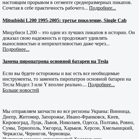
настоящим прорывом в сегменте среднеразмерных пикапов.
Сочетая в себе практичность рабочего...
Подробнее...
Mitsubishi L200 1995-2005: третье поколение, Single Cab
Мицубиси L200 – это один из лучших пикапов в истории. Он
доказал свою надежность и продолжает удивлять
выносливостью и неприхотливостью даже через...
Подробнее...
Замена пиропатрона основной батареи на Tesla
Если вы будете осторожны и вас есть все необходимые
инструменты, то заменить пиропатрон основной батареи на
Тесла Модел 3 или Y вполне реально....
Подробнее...
Больше новостей
Мы отправляем запчасти во все регионы Украны: Винница,
Днепр, Житомир, Запорожье, Ивано-Франковск, Киев,
Кировоград, Луцк, Львов, Николаев, Одесса, Полтава, Ровно,
Сумы, Тернополь, Ужгород, Харьков, Херсон, Хмельницкий,
Черкассы, Чернигов, Черновцы.