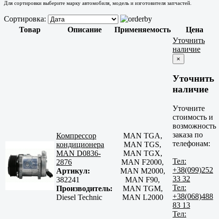
Для сортировки выберите марку автомобиля, модель и изготовителя запчастей.
Сортировка:
Товар
Описание
Применяемость
Цена
Уточнить
наличие
×
Уточнить
наличие
Уточните
стоимость и
возможность
заказа по
Компрессор
MAN TGA,
телефонам:
кондиционера
MAN TGS,
MAN D0836-
MAN TGX,
Тел:
2876
MAN F2000,
+38(099)252
Артикул:
MAN M2000,
33 32
382241
MAN F90,
Тел:
Производитель:
MAN TGM,
+38(068)488
Diesel Technic
MAN L2000
83 13
Тел: