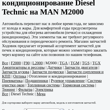
кондиционирование Diesel
Technic на MAN M2000
Автомобиль перевозит нас в любое время года, не зависимо
от холода и жары. Для комфортной езды предусмотрены
устройства для обогрева автомобиля (печки) и охлаждения
(кондиционеры). Эти элементы так же требуют регулярного
обслуживания и периодического ремонта. Магазин запчастей
Ходовик предлагает огромный ассортимент запчастей для
печек и кондиционеров, которые можно элементарно заказать
через корзину на сайте или позвонив по нашим телефонам.
Все
|
F2000
|
F90
|
L2000
|
M2000
|
TGA
|
TGM
|
TGS
|
TGX
Амортизаторы и рессоры
|
Датчики
|
Запчасти двигателя
|
Запчасти кузова
|
Запчасти подвески
|
Запчасти сцепления и
КПП
|
Оптика
|
Отопление и кондиционирование
|
Пневматика
|
Подшипники
|
Рулевое управление
|
Система
очистки окон
|
Топливная система
|
Тормозная система
|
Тюнинг
|
Фильтра
|
Электрика
Все
|
Diesel Technic
|
Mega
Для сортировки выберите марку автомобиля, модель и изготовителя запчастей.