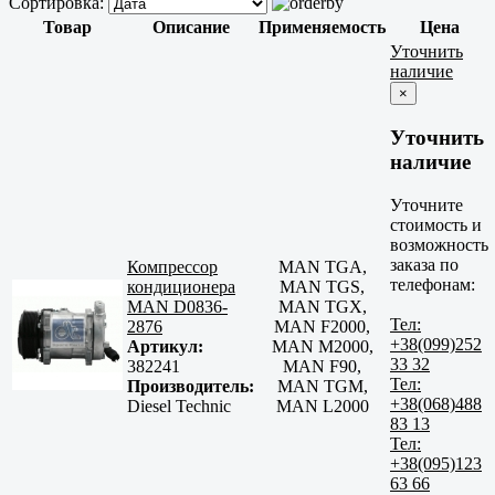
Сортировка:
Товар
Описание
Применяемость
Цена
Уточнить
наличие
×
Уточнить
наличие
Уточните
стоимость и
возможность
заказа по
Компрессор
MAN TGA,
телефонам:
кондиционера
MAN TGS,
MAN D0836-
MAN TGX,
Тел:
2876
MAN F2000,
+38(099)252
Артикул:
MAN M2000,
33 32
382241
MAN F90,
Тел:
Производитель:
MAN TGM,
+38(068)488
Diesel Technic
MAN L2000
83 13
Тел:
+38(095)123
63 66