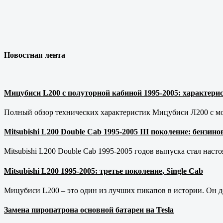
Новостная лента
Мицубиси L200 с полуторной кабиной 1995-2005: характерис
Полный обзор технических характеристик Мицубиси Л200 с мот
Mitsubishi L200 Double Cab 1995-2005 III поколение: бензи
Mitsubishi L200 Double Cab 1995-2005 годов выпуска стал наст
Mitsubishi L200 1995-2005: третье поколение, Single Cab
Мицубиси L200 – это один из лучших пикапов в истории. Он д
Замена пиропатрона основной батареи на Tesla