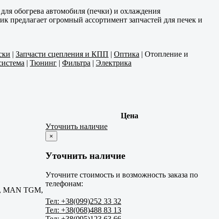
 для обогрева автомобиля (печки) и охлаждения
ик предлагает огромный ассортимент запчастей для печек и
ски
|
Запчасти сцепления и КПП
|
Оптика
|
Отопление и
система
|
Тюнинг
|
Фильтра
|
Электрика
Цена
Уточнить наличие
×
Уточнить наличие
Уточните стоимость и возможность заказа по
телефонам:
, MAN TGM,
Тел: +38(099)252 33 32
Тел: +38(068)488 83 13
Тел: +38(095)123 63 66