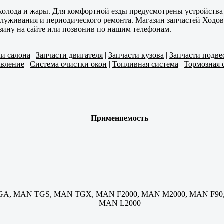
 холода и жары. Для комфортной езды предусмотрены устройства
служивания и периодического ремонта. Магазин запчастей Ходов
зину на сайте или позвонив по нашим телефонам.
ли салона
|
Запчасти двигателя
|
Запчасти кузова
|
Запчасти подве
авление
|
Система очистки окон
|
Топливная система
|
Тормозная 
Применяемость
A, MAN TGS, MAN TGX, MAN F2000, MAN M2000, MAN F90
MAN L2000