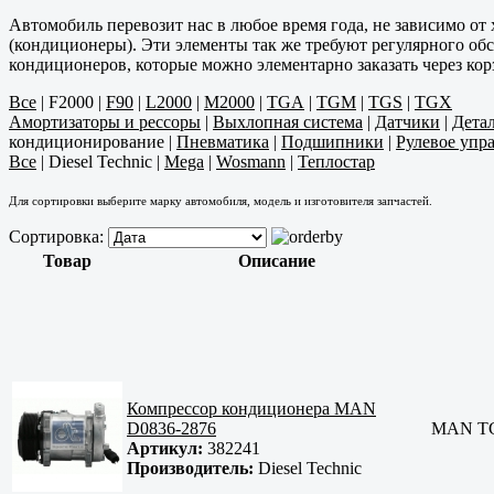
Автомобиль перевозит нас в любое время года, не зависимо от
(кондиционеры). Эти элементы так же требуют регулярного об
кондиционеров, которые можно элементарно заказать через кор
Все
|
F2000
|
F90
|
L2000
|
M2000
|
TGA
|
TGM
|
TGS
|
TGX
Амортизаторы и рессоры
|
Выхлопная система
|
Датчики
|
Дета
кондиционирование
|
Пневматика
|
Подшипники
|
Рулевое упр
Все
|
Diesel Technic
|
Mega
|
Wosmann
|
Теплостар
Для сортировки выберите марку автомобиля, модель и изготовителя запчастей.
Сортировка:
Товар
Описание
Компрессор кондиционера MAN
D0836-2876
MAN TG
Артикул:
382241
Производитель:
Diesel Technic