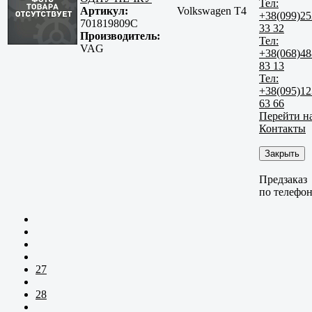
Тел:
Артикул:
Volkswagen T4
+38(099)25
701819809C
33 32
Производитель:
Тел:
VAG
+38(068)48
83 13
Тел:
+38(095)12
63 66
Перейти н
Контакты
Закрыть
Предзаказ
по телефо
27
28