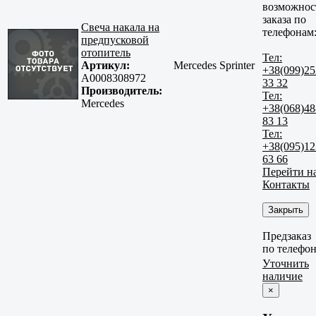
возможнос
заказа по
Свеча накала на
телефонам
предпусковой
отопитель
Тел:
Артикул:
Mercedes Sprinter
+38(099)25
A0008308972
33 32
Производитель:
Тел:
Mercedes
+38(068)48
83 13
Тел:
+38(095)12
63 66
Перейти н
Контакты
Закрыть
Предзаказ
по телефо
Уточнить
наличие
×