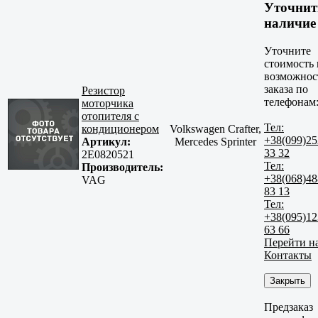
Уточнит
наличие
Уточните
стоимость 
возможнос
заказа по
Резистор
телефонам
моторчика
отопителя с
Тел:
кондиционером
Volkswagen Crafter,
+38(099)25
Артикул:
Mercedes Sprinter
33 32
2E0820521
Тел:
Производитель:
+38(068)48
VAG
83 13
Тел:
+38(095)12
63 66
Перейти н
Контакты
Закрыть
Предзаказ