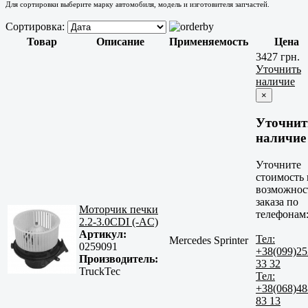
Для сортировки выберите марку автомобиля, модель и изготовителя запчастей.
Сортировка:
Товар
Описание
Применяемость
Цена
3427 грн.
Уточнить
наличие
×
Уточнит
наличие
Уточните
стоимость 
возможнос
заказа по
Моторчик печки
телефонам
2.2-3.0CDI (-AC)
Артикул:
Тел:
Mercedes Sprinter
0259091
+38(099)25
Производитель:
33 32
TruckTec
Тел:
+38(068)48
83 13