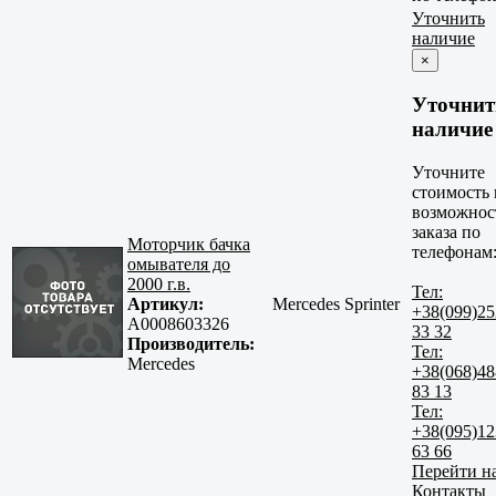
Уточнить
наличие
×
Уточнит
наличие
Уточните
стоимость 
возможнос
заказа по
Моторчик бачка
телефонам
омывателя до
2000 г.в.
Тел:
Артикул:
Mercedes Sprinter
+38(099)25
A0008603326
33 32
Производитель:
Тел:
Mercedes
+38(068)48
83 13
Тел:
+38(095)12
63 66
Перейти н
Контакты