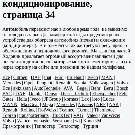
кондиционирование,
страница 34
Автомобиль перевозит нас в любое время года, не зависимо
от холода и жары. Для комфортной езды предусмотрены
устройства для обогрева автомобиля (печки) и охлаждения
(кондиционеры). Эти элементы так же требуют регулярного
обслуживания и периодического ремонта. Магазин запчастей
Ходовик предлагает огромный ассортимент запчастей для
печек и кондиционеров, которые можно элементарно заказать
через корзину на сайте или позвонив по нашим телефонам.
Все
|
Citroen
|
DAF
|
Fiat
|
Ford
|
Fruehauf
|
Iveco
|
MAN
|
Mercedes
|
Opel
|
Peugeot
|
Renault
|
Scania
|
Volkswagen
|
Volvo
Все
|
akkussan
|
AutoTechteile
|
AVA
|
Begel
|
Behr
|
Beru
|
Bosch
|
BSG
|
DAF
|
Delphi
|
Denso
|
Diesel Technic
|
Eberspacher
|
Febi
|
Gates
|
Hella
|
Iveco
|
JPGroup
|
kormas
|
Lex
|
loro
|
Lucas
|
MANN
|
MaxGear
|
Mega
|
Mercedes
|
Nissens
|
NRF
|
NSK
|
Renault
|
Rolling
|
RotWeiss
|
Teamec
|
Termal
|
Thermotec
|
Topran
|
transporterparts
|
TruckTec
|
VAG
|
Valeo
|
VanWezel
|
Volvo
|
Wabco
|
webasto
|
Wosmann
|
wt
|
Кросс-М
|
Прамотроник
|
Теплостар
|
Теплостар
|
Турция