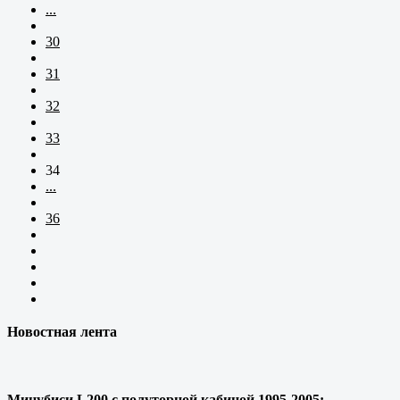
...
30
31
32
33
34
...
36
Новостная лента
Мицубиси L200 с полуторной кабиной 1995-2005: