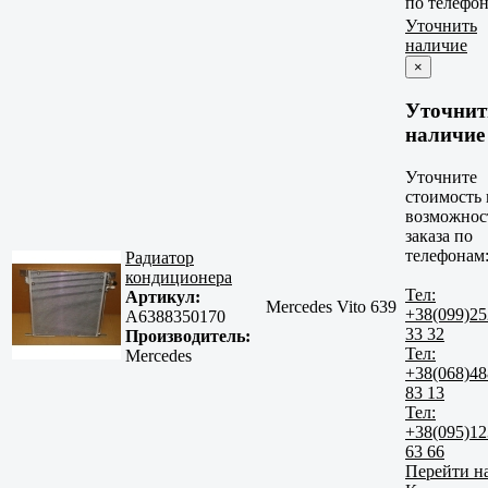
по телефо
Уточнить
наличие
×
Уточнит
наличие
Уточните
стоимость 
возможнос
заказа по
телефонам
Радиатор
кондиционера
Тел:
Артикул:
Mercedes Vito 639
+38(099)25
A6388350170
33 32
Производитель:
Тел:
Mercedes
+38(068)48
83 13
Тел:
+38(095)12
63 66
Перейти н