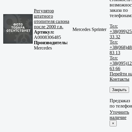
возможнос
заказа по
Регулятор
телефонам
штатного
отопителя салона
Тел:
после 2000 г.в.
Mercedes Sprinter
+38(099)25
Артикул:
33 32
A0008306485
Тел:
Производитель:
+38(068)48
Mercedes
83 13
Тел:
+38(095)12
63 66
Перейти н
Контакты
Закрыть
Предзаказ
по телефо
Уточнить
наличие
×