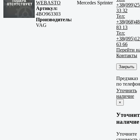
WEBASTO
Mercedes Sprinter
+38(099)25
Артикул:
33 32
4BO963303
Тел:
Производитель:
+38(068)48
VAG
83 13
Тел:
+38(095)12
63 66
Перейти н
Контакты
Закрыть
Предзаказ
по телефо
Уточнить
наличие
×
Уточнит
наличие
Уточните
стоимость 