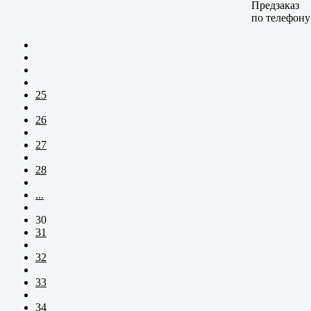
Предзаказ
по телефону
25
26
27
28
...
30
31
32
33
34