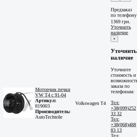
Предзаказ
по телефону
1369 грн.
Уточнить
наличие
×
Уточнить
наличие
Уточните
стоимость и
возможност
заказа по
Моторчик печки
телефонам:
VW T4 с 91-04
Артикул:
Тел:
Volkswagen T4
819003
+38(099)252
Производитель:
33 32
AutoTechteile
Тел:
+38(068)488
83 13
Тел: