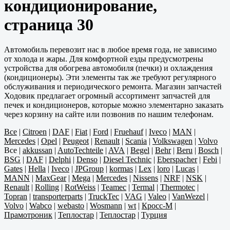
кондиционирование,
страница 30
Автомобиль перевозит нас в любое время года, не зависимо
от холода и жары. Для комфортной езды предусмотрены
устройства для обогрева автомобиля (печки) и охлаждения
(кондиционеры). Эти элементы так же требуют регулярного
обслуживания и периодического ремонта. Магазин запчастей
Ходовик предлагает огромный ассортимент запчастей для
печек и кондиционеров, которые можно элементарно заказать
через корзину на сайте или позвонив по нашим телефонам.
Все
|
Citroen
|
DAF
|
Fiat
|
Ford
|
Fruehauf
|
Iveco
|
MAN
|
Mercedes
|
Opel
|
Peugeot
|
Renault
|
Scania
|
Volkswagen
|
Volvo
Все
|
akkussan
|
AutoTechteile
|
AVA
|
Begel
|
Behr
|
Beru
|
Bosch
|
BSG
|
DAF
|
Delphi
|
Denso
|
Diesel Technic
|
Eberspacher
|
Febi
|
Gates
|
Hella
|
Iveco
|
JPGroup
|
kormas
|
Lex
|
loro
|
Lucas
|
MANN
|
MaxGear
|
Mega
|
Mercedes
|
Nissens
|
NRF
|
NSK
|
Renault
|
Rolling
|
RotWeiss
|
Teamec
|
Termal
|
Thermotec
|
Topran
|
transporterparts
|
TruckTec
|
VAG
|
Valeo
|
VanWezel
|
Volvo
|
Wabco
|
webasto
|
Wosmann
|
wt
|
Кросс-М
|
Прамотроник
|
Теплостар
|
Теплостар
|
Турция