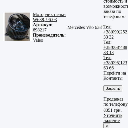
стоимость и
возможност
заказа по
Моторчик печки
телефонам:
W638, 96-03
Артикул:
Тел:
Mercedes Vito 638
698217
+38(099)252
Производитель:
33 32
Valeo
Тел:
+38(068)488
83 13
Тел:
+38(095)123
63 66
Перейти на
Контакты
Закрыть
Предзаказ
по телефону
8351 грн.
Уточнить
наличие
×