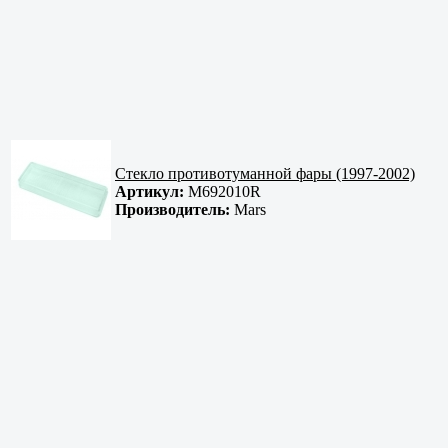
Стекло противотуманной фары (1997-2002)
Артикул:
M692010R
Производитель:
Mars