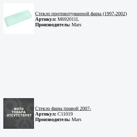
Стекло противотуманной фары (1997-2002)
Артикул:
M692011L
Производитель:
Mars
Стекло фары правой 2007-
Артикул:
С11019
Производитель:
Mars