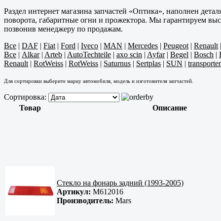
Раздел интернет магазина запчастей «Оптика», наполнен дета
поворота, габаритные огни и прожектора. Мы гарантируем высо
позвонив менеджеру по продажам.
Все
|
DAF
|
Fiat
|
Ford
|
Iveco
|
MAN
|
Mercedes
|
Peugeot
|
Renault
Все
|
Alkar
|
Arteb
|
AutoTechteile
|
axo scin
|
Ayfar
|
Begel
|
Bosch
|
Renault
|
RotWeiss
|
RotWeiss
|
Saturnus
|
Sertplas
|
SUN
|
transporter
Для сортировки выберите марку автомобиля, модель и изготовителя запчастей.
Сортировка:
Товар
Описание
Стекло на фонарь задний (1993-2005)
Артикул:
M612016
Производитель:
Mars