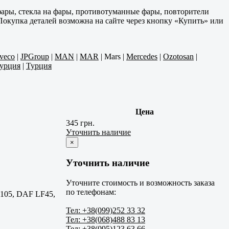
ары, стекла на фары, противотуманные фары, повторители
Покупка деталей возможна на сайте через кнопку «Купить» или
Iveco
|
JPGroup
|
MAN
|
MAR
|
Mars
|
Mercedes
|
Ozotosan
|
урция
|
Турция
Цена
345 грн.
Уточнить наличие
×
Уточнить наличие
Уточните стоимость и возможность заказа
по телефонам:
105, DAF LF45,
Тел: +38(099)252 33 32
Тел: +38(068)488 83 13
Тел: +38(095)123 63 66