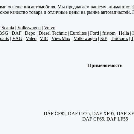
лями освещения автомобиля. Мы предлагаем вашему вниманию: ф
кое качество товара и отличные цены на рынке автозапчастей. 
|
Scania
|
Volkswagen
|
Volvo
BSG
|
DAF
|
Depo
|
Diesel Technic
|
Eurolites
|
Ford
|
fristom
|
Hella
|
parts
|
VAG
|
Valeo
|
VIC
|
ViewMax
|
Volkswagen
|
Б/У
|
Тайвань
|
Т
Применяемость
DAF CF85, DAF CF75, DAF XF95, DAF XF
DAF CF65, DAF LF55