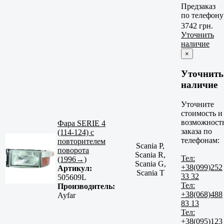
Предзаказ
по телефону
3742 грн.
Уточнить
наличие
×
Уточнить
наличие
Уточните
стоимость и
возможност
Фара SERIE 4
заказа по
(114-124) с
телефонам:
повторителем
Scania P,
поворота
Scania R,
Тел:
(1996→)
Scania G,
+38(099)252
Артикул:
Scania T
33 32
505609L
Тел:
Производитель:
+38(068)488
Ayfar
83 13
Тел:
+38(095)123