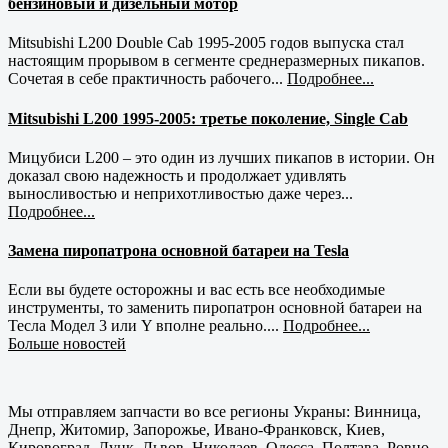
бензиновый и дизельный мотор
Mitsubishi L200 Double Cab 1995-2005 годов выпуска стал
настоящим прорывом в сегменте среднеразмерных пикапов.
Сочетая в себе практичность рабочего...
Подробнее...
Mitsubishi L200 1995-2005: третье поколение, Single Cab
Мицубиси L200 – это один из лучших пикапов в истории. Он
доказал свою надежность и продолжает удивлять
выносливостью и неприхотливостью даже через...
Подробнее...
Замена пиропатрона основной батареи на Tesla
Если вы будете осторожны и вас есть все необходимые
инструменты, то заменить пиропатрон основной батареи на
Тесла Модел 3 или Y вполне реально....
Подробнее...
Больше новостей
Мы отправляем запчасти во все регионы Украны: Винница,
Днепр, Житомир, Запорожье, Ивано-Франковск, Киев,
Кировоград, Луцк, Львов, Николаев, Одесса, Полтава, Ровно,