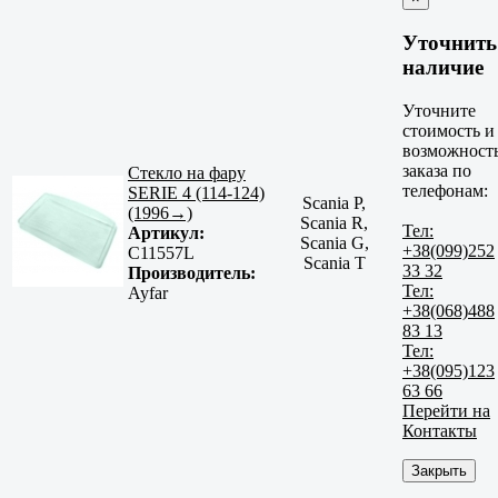
Уточнить
наличие
Уточните
стоимость и
возможност
заказа по
Стекло на фару
телефонам:
SERIE 4 (114-124)
Scania P,
(1996→)
Scania R,
Тел:
Артикул:
Scania G,
+38(099)252
C11557L
Scania T
33 32
Производитель:
Тел:
Ayfar
+38(068)488
83 13
Тел:
+38(095)123
63 66
Перейти на
Контакты
Закрыть