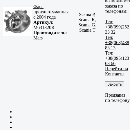
возможност
заказа по
Фара
телефонам:
противотуманная
Scania P,
с 2004 года
Scania R,
Тел:
Артикул:
Scania G,
+38(099)252
M631320R
Scania T
33 32
Производитель:
Тел:
Mars
+38(068)488
83 13
Тел:
+38(095)123
63 66
Перейти на
Контакты
Закрыть
Предзаказ
по телефону