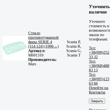
Уточнить
наличие
Уточните
стоимость и
возможност
Стекло
заказа по
противотуманной
телефонам:
фары SERIE 4
Scania P,
(114-124) (1996→)
Scania R,
Тел:
Артикул:
Scania G,
+38(099)252
M691310
Scania T
33 32
Производитель:
Тел:
Mars
+38(068)488
83 13
Тел:
+38(095)123
63 66
Перейти на
Контакты
Закрыть