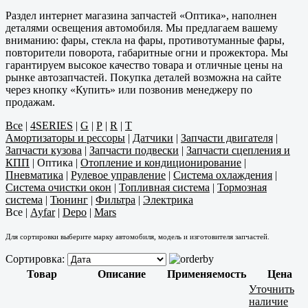
Раздел интернет магазина запчастей «Оптика», наполнен
деталями освещения автомобиля. Мы предлагаем вашему
вниманию: фары, стекла на фары, противотуманные фары,
повторители поворота, габаритные огни и прожектора. Мы
гарантируем высокое качество товара и отличные цены на
рынке автозапчастей. Покупка деталей возможна на сайте
через кнопку «Купить» или позвонив менеджеру по
продажам.
Все
|
4SERIES
|
G
|
P
|
R
|
T
Амортизаторы и рессоры
|
Датчики
|
Запчасти двигателя
|
Запчасти кузова
|
Запчасти подвески
|
Запчасти сцепления и
КПП
|
Оптика
|
Отопление и кондиционирование
|
Пневматика
|
Рулевое управление
|
Система охлаждения
|
Система очистки окон
|
Топливная система
|
Тормозная
система
|
Тюнинг
|
Фильтра
|
Электрика
Все
|
Ayfar
|
Depo
|
Mars
Для сортировки выберите марку автомобиля, модель и изготовителя запчастей.
Сортировка:
Товар
Описание
Применяемость
Цена
Уточнить
наличие