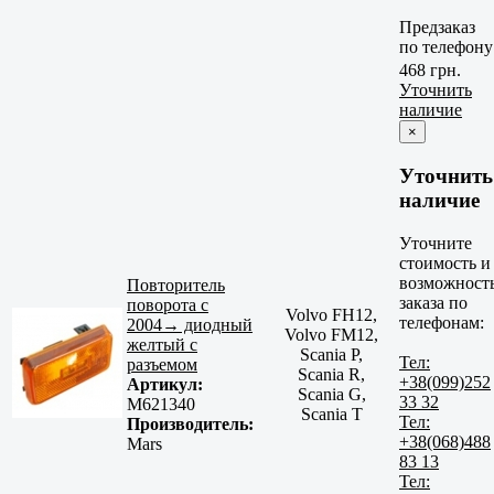
Предзаказ
по телефону
468 грн.
Уточнить
наличие
×
Уточнить
наличие
Уточните
стоимость и
возможност
Повторитель
заказа по
поворота с
Volvo FH12,
телефонам:
2004→ диодный
Volvo FM12,
желтый с
Scania P,
Тел:
разъемом
Scania R,
+38(099)252
Артикул:
Scania G,
33 32
M621340
Scania T
Тел:
Производитель:
+38(068)488
Mars
83 13
Тел: