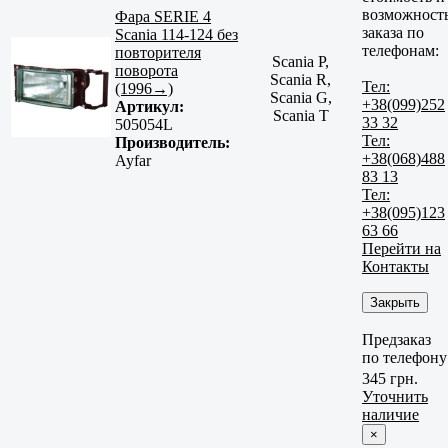
возможност
Фара SERIE 4
заказа по
Scania 114-124 без
телефонам:
повторителя
Scania P,
поворота
Scania R,
Тел:
(1996→)
Scania G,
+38(099)252
Артикул:
Scania T
33 32
505054L
Тел:
Производитель:
+38(068)488
Ayfar
83 13
Тел:
+38(095)123
63 66
Перейти на
Контакты
Закрыть
Предзаказ
по телефону
345 грн.
Уточнить
наличие
×