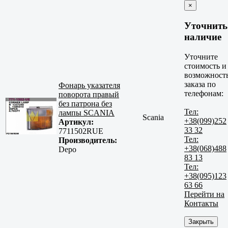
×
Уточнить
наличие
Уточните
стоимость и
возможност
заказа по
Фонарь указателя
телефонам:
поворота правый
без патрона без
Тел:
лампы SCANIA
Scania
+38(099)252
Артикул:
33 32
7711502RUE
Тел:
Производитель:
+38(068)488
Depo
83 13
Тел:
+38(095)123
63 66
Перейти на
Контакты
Закрыть