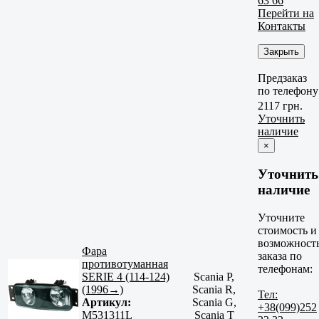
63 66
Перейти на
Контакты
Закрыть
Предзаказ
по телефону
2117 грн.
Уточнить
наличие
×
Уточнить
наличие
Уточните
стоимость и
возможност
Фара
заказа по
противотуманная
телефонам:
SERIE 4 (114-124)
Scania P,
(1996→)
Scania R,
Тел:
Артикул:
Scania G,
+38(099)252
M531311L
Scania T