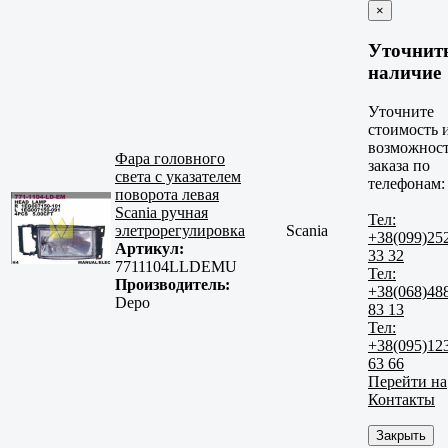
×
Уточнит
наличие
Уточните
стоимость 
возможнос
Фара головного
заказа по
света с указателем
телефонам:
поворота левая
Scania ручная
Тел:
элетрорегулировка
Scania
+38(099)25
Артикул:
33 32
7711104LLDEMU
Тел:
Производитель:
+38(068)48
Depo
83 13
Тел:
+38(095)12
63 66
Перейти на
Контакты
Закрыть