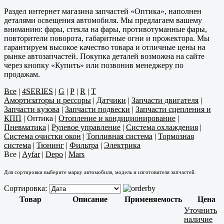
Раздел интернет магазина запчастей «Оптика», наполнен
деталями освещения автомобиля. Мы предлагаем вашему
вниманию: фары, стекла на фары, противотуманные фары,
повторители поворота, габаритные огни и прожектора. Мы
гарантируем высокое качество товара и отличные цены на
рынке автозапчастей. Покупка деталей возможна на сайте
через кнопку «Купить» или позвонив менеджеру по
продажам.
Все
|
4SERIES
|
G
|
P
|
R
|
T
Амортизаторы и рессоры
|
Датчики
|
Запчасти двигателя
|
Запчасти кузова
|
Запчасти подвески
|
Запчасти сцепления и
КПП
|
Оптика
|
Отопление и кондиционирование
|
Пневматика
|
Рулевое управление
|
Система охлаждения
|
Система очистки окон
|
Топливная система
|
Тормозная
система
|
Тюнинг
|
Фильтра
|
Электрика
Все
|
Ayfar
|
Depo
|
Mars
Для сортировки выберите марку автомобиля, модель и изготовителя запчастей.
Сортировка:
Товар
Описание
Применяемость
Цена
Уточнить
наличие