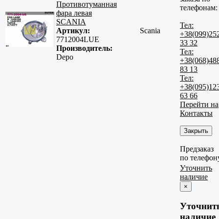
Противотуманная
телефонам:
фара левая
SCANIA
Тел:
Артикул:
Scania
+38(099)25
7712004LUE
33 32
Производитель:
Тел:
Depo
+38(068)48
83 13
Тел:
+38(095)12
63 66
Перейти на
Контакты
Закрыть
Предзаказ
по телефон
Уточнить
наличие
×
Уточнит
наличие