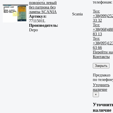
телефонам:
поворота левый
без патрона без
Тел:
лампы SCANIA
Scania
+38(099)25
Артикул:
33 32
7711501L
Тел:
Производитель:
+38(068)48
Depo
83 13
Тел:
+38(095)12
63 66
Перейти на
Контакты
Закрыть
Предзаказ
по телефон
Уточнить
наличие
×
Уточнит
наличие