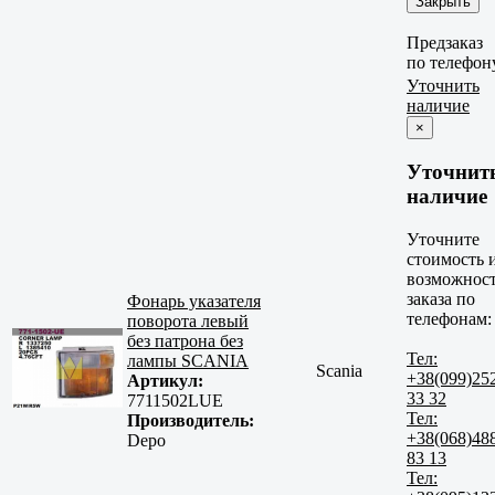
Закрыть
Предзаказ
по телефон
Уточнить
наличие
×
Уточнит
наличие
Уточните
стоимость 
возможнос
заказа по
Фонарь указателя
телефонам:
поворота левый
без патрона без
Тел:
лампы SCANIA
Scania
+38(099)25
Артикул:
33 32
7711502LUE
Тел:
Производитель:
+38(068)48
Depo
83 13
Тел: