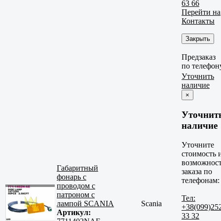
63 66
Перейти на
Контакты
Закрыть
Предзаказ
по телефон
Уточнить
наличие
×
Уточнит
наличие
Уточните
стоимость 
возможнос
Габаритный
заказа по
фонарь с
телефонам:
проводом с
патроном с
Тел:
лампой SCANIA
Scania
+38(099)25
Артикул:
33 32