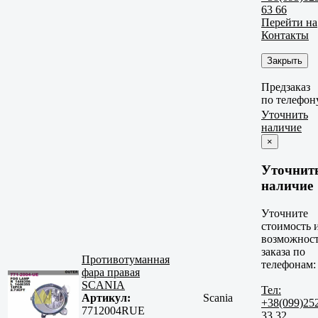
63 66
Перейти на
Контакты
Закрыть
Предзаказ
по телефон
Уточнить
наличие
×
Уточнит
наличие
Уточните
стоимость 
возможнос
заказа по
Противотуманная
телефонам:
фара правая
SCANIA
Тел:
Артикул:
Scania
+38(099)25
7712004RUE
33 32