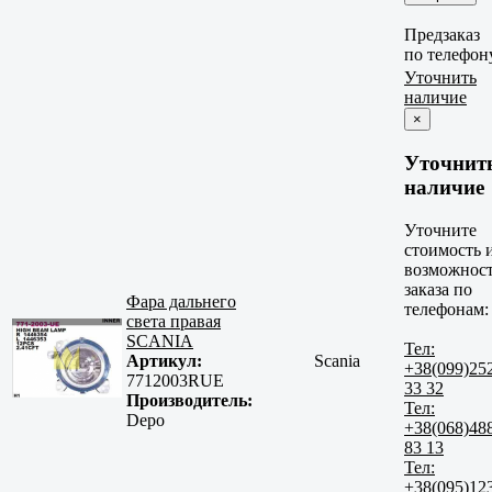
Предзаказ
по телефон
Уточнить
наличие
×
Уточнит
наличие
Уточните
стоимость 
возможнос
заказа по
Фара дальнего
телефонам:
света правая
SCANIA
Тел:
Артикул:
Scania
+38(099)25
7712003RUE
33 32
Производитель:
Тел:
Depo
+38(068)48
83 13
Тел:
+38(095)12