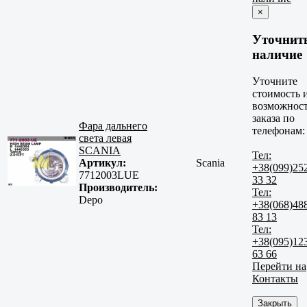
×
Уточнит
наличие
Уточните
стоимость 
возможнос
заказа по
Фара дальнего
телефонам:
света левая
SCANIA
Тел:
Артикул:
Scania
+38(099)25
7712003LUE
33 32
Производитель:
Тел:
Depo
+38(068)48
83 13
Тел:
+38(095)12
63 66
Перейти на
Контакты
Закрыть