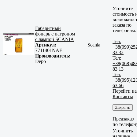
Уточните
стоимость 
возможнос
заказа по
Габаритный
телефонам:
фонарь с патроном
с лампой SCANIA
Тел:
Артикул:
Scania
+38(099)25
7711401NAE
33 32
Производитель:
Тел:
Depo
+38(068)48
83 13
Тел:
+38(095)12
63 66
Перейти на
Контакты
Закрыть
Предзаказ
по телефон
Уточнить
наличие