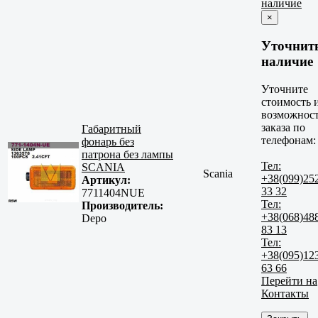
наличие
×
Уточнит
наличие
Уточните
стоимость 
возможнос
заказа по
Габаритный
телефонам:
фонарь без
патрона без лампы
Тел:
SCANIA
Scania
+38(099)25
Артикул:
33 32
7711404NUE
Тел:
Производитель:
+38(068)48
Depo
83 13
Тел:
+38(095)12
63 66
Перейти на
Контакты