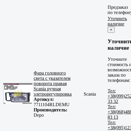
Предзаказ
по телефон
Уточнить
наличие
×
Уточнит
наличие
Уточните
стоимость 
возможнос
Фара головного
заказа по
света с указателем
телефонам:
поворота правая
Scania ручная
Тел:
элетрорегулировка
Scania
+38(099)25
Артикул:
33 32
7711104RLDEMU
Тел:
Производитель:
+38(068)48
Depo
83 13
Тел:
+38(095)12