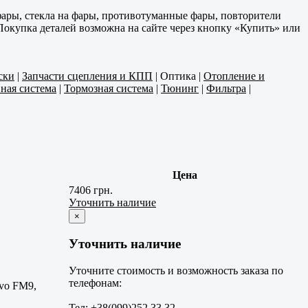
ары, стекла на фары, противотуманные фары, повторители
Покупка деталей возможна на сайте через кнопку «Купить» или
ски
|
Запчасти сцепления и КПП
|
Оптика
|
Отопление и
ная система
|
Тормозная система
|
Тюнинг
|
Фильтра
|
Цена
7406 грн.
Уточнить наличие
×
Уточнить наличие
Уточните стоимость и возможность заказа по
телефонам:
lvo FM9,
Тел: +38(099)252 33 32