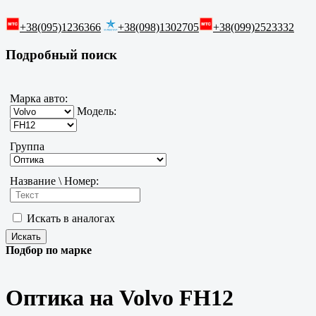
+38(095)1236366
+38(098)1302705
+38(099)2523332
Подробный поиск
Марка авто:
Модель:
Группа
Название \ Номер:
Искать в аналогах
Подбор по марке
Оптика на Volvo FH12