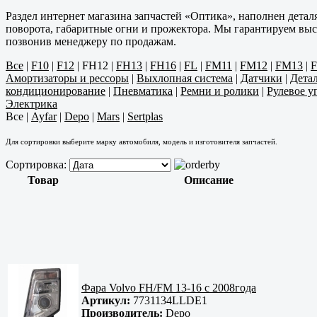
Раздел интернет магазина запчастей «Оптика», наполнен дета
поворота, габаритные огни и прожектора. Мы гарантируем высо
позвонив менеджеру по продажам.
Все
|
F10
|
F12
|
FH12
|
FH13
|
FH16
|
FL
|
FM11
|
FM12
|
FM13
|
Амортизаторы и рессоры
|
Выхлопная система
|
Датчики
|
Дета
кондиционирование
|
Пневматика
|
Ремни и ролики
|
Рулевое у
Электрика
Все
|
Ayfar
|
Depo
|
Mars
|
Sertplas
Для сортировки выберите марку автомобиля, модель и изготовителя запчастей.
Сортировка:
Товар
Описание
Фара Volvo FH/FM 13-16 c 2008года
Артикул:
7731134LLDE1
Производитель:
Depo