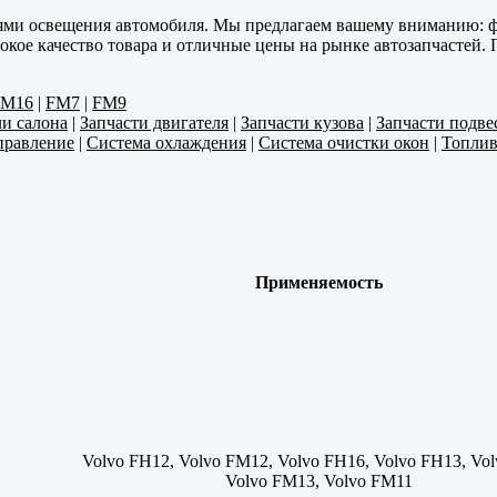
лями освещения автомобиля. Мы предлагаем вашему вниманию: ф
кое качество товара и отличные цены на рынке автозапчастей. 
FM16
|
FM7
|
FM9
ли салона
|
Запчасти двигателя
|
Запчасти кузова
|
Запчасти подве
правление
|
Система охлаждения
|
Система очистки окон
|
Топлив
Применяемость
Volvo FH12, Volvo FM12, Volvo FH16, Volvo FH13, Vo
Volvo FM13, Volvo FM11