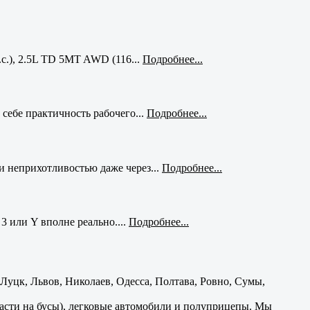
с.), 2.5L TD 5MT AWD (116...
Подробнее...
себе практичность рабочего...
Подробнее...
и неприхотливостью даже через...
Подробнее...
3 или Y вполне реально....
Подробнее...
уцк, Львов, Николаев, Одесса, Полтава, Ровно, Сумы,
части на бусы), легковые автомобили и полуприцепы. Мы