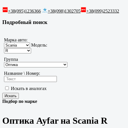
+38(095)1236366
+38(098)1302705
+38(099)2523332
Подробный поиск
Марка авто:
Модель:
Группа
Название \ Номер:
Искать в аналогах
Подбор по марке
Оптика Ayfar на Scania R