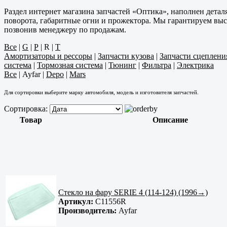
Раздел интернет магазина запчастей «Оптика», наполнен дета
поворота, габаритные огни и прожектора. Мы гарантируем высо
позвонив менеджеру по продажам.
Все
|
G
|
P
|
R
|
T
Амортизаторы и рессоры
|
Запчасти кузова
|
Запчасти сцеплен
система
|
Тормозная система
|
Тюнинг
|
Фильтра
|
Электрика
Все
|
Ayfar
|
Depo
|
Mars
Для сортировки выберите марку автомобиля, модель и изготовителя запчастей.
Сортировка:
Товар
Описание
Стекло на фару SERIE 4 (114-124) (1996→)
Артикул:
C11556R
Производитель:
Ayfar