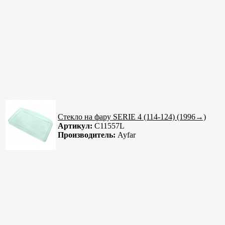
Стекло на фару SERIE 4 (114-124) (1996→)
Артикул:
C11557L
Производитель:
Ayfar