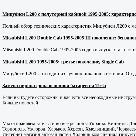
Мицубиси L200 с полуторной кабиной 1995-2005: характерис
Полный обзор технических характеристик Мицубиси Л200 с мот
Mitsubishi L200 Double Cab 1995-2005 III поколение: бензи
Mitsubishi L200 Double Cab 1995-2005 годов выпуска стал наст
Mitsubishi L200 1995-2005: третье поколение, Single Cab
Мицубиси L200 – это один из лучших пикапов в истории. Он д
Замена пиропатрона основной батареи на Tesla
Если вы будете осторожны и вас есть все необходимые инструм
Больше новостей
Мы отправляем запчасти во все регионы Украны: Винница, Дне
Тернополь, Ужгород, Харьков, Херсон, Хмельницкий, Черкассы
Интернет магазин автозапчастей Ходовик.ком специализируется