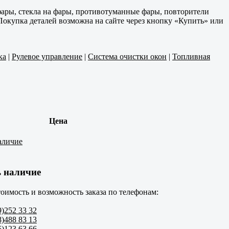
ары, стекла на фары, противотуманные фары, повторители
Покупка деталей возможна на сайте через кнопку «Купить» или
ка
|
Рулевое управление
|
Система очистки окон
|
Топливная
Цена
аличие
 наличие
оимость и возможность заказа по телефонам:
9)252 33 32
8)488 83 13
5)123 63 66