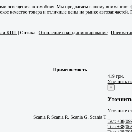
лями освещения автомобиля. Мы предлагаем вашему вниманию: ф
кое качество товара и отличные цены на рынке автозапчастей. 
ия и КПП
|
Оптика
|
Отопление и кондиционирование
|
Пневмати
Применяемость
419 грн.
Уточнить н
×
Уточнить
Уточните ст
Scania P, Scania R, Scania G, Scania T
Тел: +38(09
Тел: +38(06
Тел: +38(09