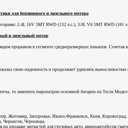
тики для бензинового и дизельного мотора
орами: 2.4L 16V 5MT RWD (132 л.с.), 3.0L V6 5MT RWD (181 л.
новый и дизельный мотор
оящим прорывом в сегменте среднеразмерных пикапов. Сочетая в 
оказал свою надежность и продолжает удивлять выносливостью 
енты, то заменить пиропатрон основной батареи на Тесла Модел 
пр, Житомир, Запорожье, Ивано-Франковск, Киев, Кировоград, Л
, Чернигов, Черновцы.
 на продаже запчастей для грузовых авто, микроавтобусов (зап