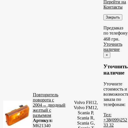
Перейти на
Контакты
Закрыть
Предзаказ
по телефону
468 грн.
Уточнить
наличие
×
Уточнить
наличие
Уточните
стоимость и
возможност
Повторитель
заказа по
поворота с
Volvo FH12,
телефонам:
2004→ диодный
Volvo FM12,
желтый с
Scania P,
Тел:
разъемом
Scania R,
+38(099)252
Артикул:
Scania G,
33 32
M621340