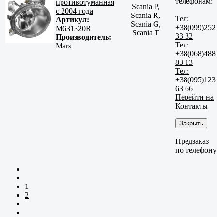
телефонам:
противотуманная
Scania P,
с 2004 года
Scania R,
Тел:
Артикул:
Scania G,
+38(099)252
M631320R
Scania T
33 32
Производитель:
Тел:
Mars
+38(068)488
83 13
Тел:
+38(095)123
63 66
Перейти на
Контакты
Закрыть
Предзаказ
по телефону
1
2