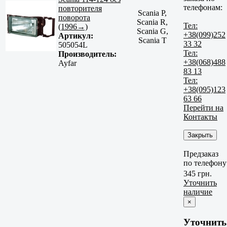
телефонам:
повторителя
Scania P,
поворота
Scania R,
Тел:
(1996→)
Scania G,
+38(099)252
Артикул:
Scania T
33 32
505054L
Тел:
Производитель:
+38(068)488
Ayfar
83 13
Тел:
+38(095)123
63 66
Перейти на
Контакты
Закрыть
Предзаказ
по телефону
345 грн.
Уточнить
наличие
×
Уточнить