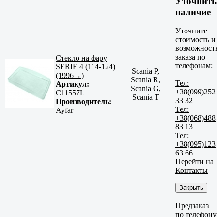
Уточнить
наличие
Уточните
стоимость и
возможност
заказа по
Стекло на фару
телефонам:
SERIE 4 (114-124)
Scania P,
(1996→)
Scania R,
Тел:
Артикул:
Scania G,
+38(099)252
C11557L
Scania T
33 32
Производитель:
Тел:
Ayfar
+38(068)488
83 13
Тел:
+38(095)123
63 66
Перейти на
Контакты
Закрыть
Предзаказ
по телефону