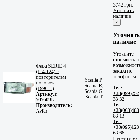
3742 грн.
Уточнить
наличие
×
Уточнить
наличие
Уточните
стоимость и
возможност
Фара SERIE 4
заказа по
(114-124) с
телефонам:
повторителем
Scania P,
поворота
Scania R,
Тел:
(1996→)
Scania G,
+38(099)252
Артикул:
Scania T
33 32
505609L
Тел:
Производитель:
+38(068)488
Ayfar
83 13
Тел:
+38(095)123
63 66
Перейти на