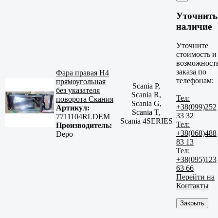
Уточнить
наличие
Уточните
стоимость и
возможност
заказа по
Фара правая H4
телефонам:
прямоугольная
Scania P,
без указателя
Scania R,
Тел:
поворота Скания
Scania G,
+38(099)252
Артикул:
Scania T,
33 32
7711104RLDEM
Scania 4SERIES
Тел:
Производитель:
+38(068)488
Depo
83 13
Тел:
+38(095)123
63 66
Перейти на
Контакты
Закрыть