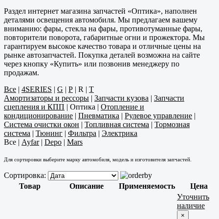
Раздел интернет магазина запчастей «Оптика», наполнен
деталями освещения автомобиля. Мы предлагаем вашему
вниманию: фары, стекла на фары, противотуманные фары,
повторители поворота, габаритные огни и прожектора. Мы
гарантируем высокое качество товара и отличные цены на
рынке автозапчастей. Покупка деталей возможна на сайте
через кнопку «Купить» или позвонив менеджеру по
продажам.
Все
|
4SERIES
|
G
|
P
|
R
|
T
Амортизаторы и рессоры
|
Запчасти кузова
|
Запчасти
сцепления и КПП
|
Оптика
|
Отопление и
кондиционирование
|
Пневматика
|
Рулевое управление
|
Система очистки окон
|
Топливная система
|
Тормозная
система
|
Тюнинг
|
Фильтра
|
Электрика
Все
|
Ayfar
|
Depo
|
Mars
Для сортировки выберите марку автомобиля, модель и изготовителя запчастей.
Сортировка:
Товар
Описание
Применяемость
Цена
Уточнить
наличие
×