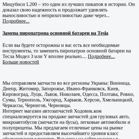
Мицубиси L200 – это один из лучших пикапов в истории. Он
доказал свою надежность и продолжает удивлять
выносливостью и неприхотливостью даже через...
Подробнее...
Замена пиропатрона основной батареи на Tesla
Если вы будете осторожны и вас есть все необходимые
инструменты, то заменить пиропатрон основной батареи на
Тесла Модел 3 или Y вполне реально....
Подробнее...
Больше новостей
Мы отправляем запчасти во все регионы Украны: Винница,
Днепр, Житомир, Запорожье, Ивано-Франковск, Киев,
Кировоград, Луцк, Львов, Николаев, Одесса, Полтава, Ровно,
Сумы, Тернополь, Ужгород, Харьков, Херсон, Хмельницкий,
Черкассы, Чернигов, Черновцы.
Интернет магазин автозапчастей Ходовик.ком
специализируется на продаже запчастей для грузовых авто,
микроавтобусов (запчасти на бусы), легковые автомобили и
полуприцепы. Мы предлагаем отличные цены на рынке
запчастей и предоставляем высочайшего уровня класс
обслуживания клиентов. Все цены на сайте указаны в