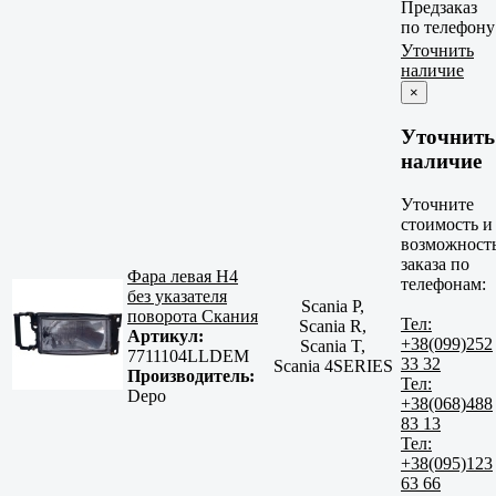
Предзаказ
по телефону
Уточнить
наличие
×
Уточнить
наличие
Уточните
стоимость и
возможност
заказа по
Фара левая H4
телефонам:
без указателя
Scania P,
поворота Скания
Тел:
Scania R,
Артикул:
+38(099)252
Scania T,
7711104LLDEM
33 32
Scania 4SERIES
Производитель:
Тел:
Depo
+38(068)488
83 13
Тел:
+38(095)123
63 66