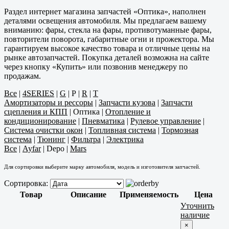
Раздел интернет магазина запчастей «Оптика», наполнен
деталями освещения автомобиля. Мы предлагаем вашему
вниманию: фары, стекла на фары, противотуманные фары,
повторители поворота, габаритные огни и прожектора. Мы
гарантируем высокое качество товара и отличные цены на
рынке автозапчастей. Покупка деталей возможна на сайте
через кнопку «Купить» или позвонив менеджеру по
продажам.
Все
|
4SERIES
|
G
|
P
|
R
|
T
Амортизаторы и рессоры
|
Запчасти кузова
|
Запчасти
сцепления и КПП
|
Оптика
|
Отопление и
кондиционирование
|
Пневматика
|
Рулевое управление
|
Система очистки окон
|
Топливная система
|
Тормозная
система
|
Тюнинг
|
Фильтра
|
Электрика
Все
|
Ayfar
|
Depo
|
Mars
Для сортировки выберите марку автомобиля, модель и изготовителя запчастей.
Сортировка:
Товар
Описание
Применяемость
Цена
Уточнить
наличие
×