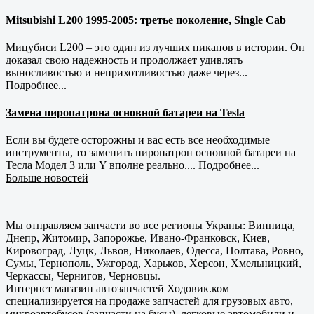
Mitsubishi L200 1995-2005: третье поколение, Single Cab
Мицубиси L200 – это один из лучших пикапов в истории. Он
доказал свою надежность и продолжает удивлять
выносливостью и неприхотливостью даже через...
Подробнее...
Замена пиропатрона основной батареи на Tesla
Если вы будете осторожны и вас есть все необходимые
инструменты, то заменить пиропатрон основной батареи на
Тесла Модел 3 или Y вполне реально....
Подробнее...
Больше новостей
Мы отправляем запчасти во все регионы Украны: Винница,
Днепр, Житомир, Запорожье, Ивано-Франковск, Киев,
Кировоград, Луцк, Львов, Николаев, Одесса, Полтава, Ровно,
Сумы, Тернополь, Ужгород, Харьков, Херсон, Хмельницкий,
Черкассы, Чернигов, Черновцы.
Интернет магазин автозапчастей Ходовик.ком
специализируется на продаже запчастей для грузовых авто,
микроавтобусов (запчасти на бусы), легковые автомобили и