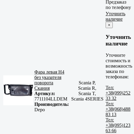
Предзаказ
по телефону
Уточнить
наличие
×
Уточнить
наличие
Уточните
стоимость и
возможность
заказа по
Фара левая H4
телефонам:
без указателя
поворота
Scania P,
Тел:
Скания
Scania R,
+38(099)252
Артикул:
Scania T,
33 32
7711104LLDEM
Scania 4SERIES
Тел:
Производитель:
+38(068)488
Depo
83 13
Тел:
+38(095)123
63 66