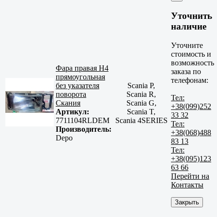
Уточнить
наличие
Уточните
стоимость и
возможность
Фара правая H4
заказа по
прямоугольная
телефонам:
без указателя
Scania P,
поворота
Scania R,
Тел:
Скания
Scania G,
+38(099)252
Артикул:
Scania T,
33 32
7711104RLDEM
Scania 4SERIES
Тел:
Производитель:
+38(068)488
Depo
83 13
Тел:
+38(095)123
63 66
Перейти на
Контакты
Закрыть