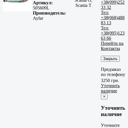
Scania G,
+38(099)252
Артикул:
Scania T
33 32
505609L
Тел:
Производитель:
+38(068)488
Ayfar
83 13
Тел:
+38(095)123
63 66
Перейти на
Контакты
Закрыть
Предзаказ
по телефону
3250 грн.
Уточнить
наличие
×
Уточнить
наличие
Уточните