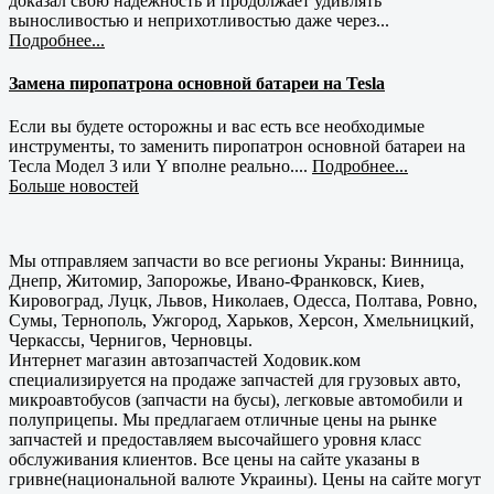
доказал свою надежность и продолжает удивлять
выносливостью и неприхотливостью даже через...
Подробнее...
Замена пиропатрона основной батареи на Tesla
Если вы будете осторожны и вас есть все необходимые
инструменты, то заменить пиропатрон основной батареи на
Тесла Модел 3 или Y вполне реально....
Подробнее...
Больше новостей
Мы отправляем запчасти во все регионы Украны: Винница,
Днепр, Житомир, Запорожье, Ивано-Франковск, Киев,
Кировоград, Луцк, Львов, Николаев, Одесса, Полтава, Ровно,
Сумы, Тернополь, Ужгород, Харьков, Херсон, Хмельницкий,
Черкассы, Чернигов, Черновцы.
Интернет магазин автозапчастей Ходовик.ком
специализируется на продаже запчастей для грузовых авто,
микроавтобусов (запчасти на бусы), легковые автомобили и
полуприцепы. Мы предлагаем отличные цены на рынке
запчастей и предоставляем высочайшего уровня класс
обслуживания клиентов. Все цены на сайте указаны в
гривне(национальной валюте Украины). Цены на сайте могут