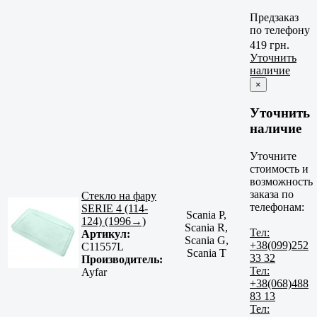
Предзаказ
по телефону
419 грн.
Уточнить
наличие
×
Уточнить
наличие
Уточните
стоимость и
возможность
заказа по
Стекло на фару
телефонам:
SERIE 4 (114-
Scania P,
124) (1996→)
Scania R,
Тел:
Артикул:
Scania G,
+38(099)252
C11557L
Scania T
33 32
Производитель:
Тел:
Ayfar
+38(068)488
83 13
Тел: