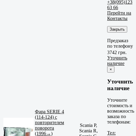
+38(095)123
63 66
Перейти на
Контакты
Закрыть
Предзаказ
по телефону
3742 грн.
Уточнить
наличие
×
Уточнить
наличие
Уточните
стоимость и
возможность
Фара SERIE 4
заказа по
(114-124) с
телефонам:
повторителем
Scania P,
поворота
Scania R,
Тел:
(1996→)