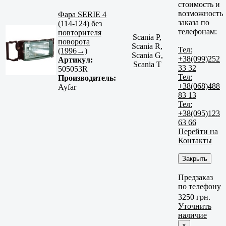
стоимость и
возможность
Фара SERIE 4
заказа по
(114-124) без
телефонам:
повторителя
Scania P,
поворота
Scania R,
Тел:
(1996→)
Scania G,
+38(099)252
Артикул:
Scania T
33 32
505053R
Тел:
Производитель:
+38(068)488
Ayfar
83 13
Тел:
+38(095)123
63 66
Перейти на
Контакты
Закрыть
Предзаказ
по телефону
3250 грн.
Уточнить
наличие
×