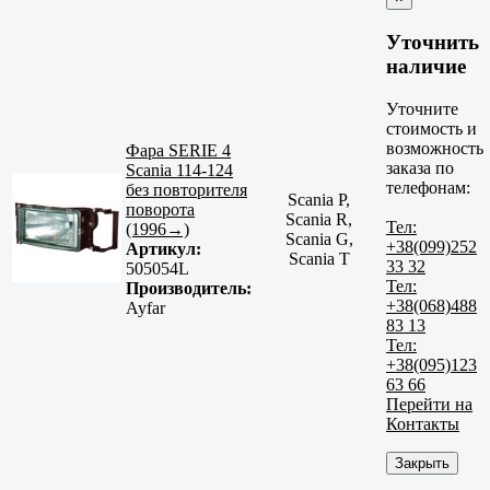
Уточнить
наличие
Уточните
стоимость и
возможность
Фара SERIE 4
заказа по
Scania 114-124
телефонам:
без повторителя
Scania P,
поворота
Scania R,
Тел:
(1996→)
Scania G,
+38(099)252
Артикул:
Scania T
33 32
505054L
Тел:
Производитель:
+38(068)488
Ayfar
83 13
Тел:
+38(095)123
63 66
Перейти на
Контакты
Закрыть