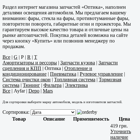
Раздел интернет магазина запчастей «Оптика», наполнен
деталями освещения автомобиля. Мы предлагаем вашему
вниманию: фары, стекла на фары, противотуманные фары,
повторители поворота, габаритные огни и прожектора. Мы
гарантируем высокое качество товара и отличные цены на
рынке автозапчастей. Покупка деталей возможна на сайте
через кнопку «Купить» или позвонив менеджеру по
продажам.
Все
|
G
|
P
|
R
|
T
Амортизаторы и рессоры
|
Запчасти кузова
|
Запчасти
сцепления и КПП
|
Оптика
|
Отопление и
кондиционирование
|
Пневматика
|
Рулевое управление
|
Система очистки окон
|
Топливная система
|
Тормозная
система
|
Тюнинг
|
Фильтра
|
Электрика
Все
|
Ayfar
|
Depo
|
Mars
Для сортировки выберите марку автомобиля, модель и изготовителя запчастей.
Сортировка:
Товар
Описание
Применяемость
Цена
419 грн.
Уточнить
наличие