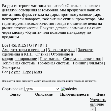
Раздел интернет магазина запчастей «Оптика», наполнен
деталями освещения автомобиля. Мы предлагаем вашему
вниманию: фары, стекла на фары, противотуманные фары,
повторители поворота, габаритные огни и прожектора. Мы
гарантируем высокое качество товара и отличные цены на
рынке автозапчастей. Покупка деталей возможна на сайте
через кнопку «Купить» или позвонив менеджеру по
продажам.
Все
|
4SERIES
|
G
|
P
|
R
|
T
Амортизаторы и рессоры
|
Запчасти кузова
|
Запчасти
сцепления и КПП
|
Оптика
|
Отопление и
кондиционирование
|
Пневматика
|
Система очистки окон
|
Топливная система
|
Тормозная система
|
Тюнинг
|
Фильтра
|
Электрика
Все
|
Ayfar
|
Depo
|
Mars
Для сортировки выберите марку автомобиля, модель и изготовителя запчастей.
Сортировка:
Товар
Описание
Применяемость
Цена
Уточнить
наличие
×