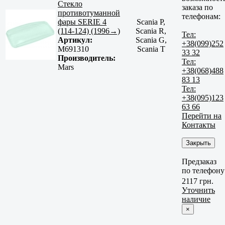
Стекло
заказа по
противотуманной
телефонам:
фары SERIE 4
Scania P,
(114-124) (1996→)
Scania R,
Тел:
Артикул:
Scania G,
+38(099)252
M691310
Scania T
33 32
Производитель:
Тел:
Mars
+38(068)488
83 13
Тел:
+38(095)123
63 66
Перейти на
Контакты
Закрыть
Предзаказ
по телефону
2117 грн.
Уточнить
наличие
×