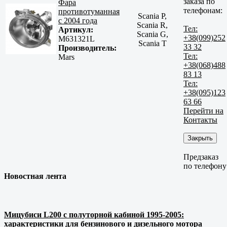
заказа по
Фара
телефонам:
противотуманная
Scania P,
с 2004 года
Scania R,
Тел:
Артикул:
Scania G,
+38(099)252
M631321L
Scania T
33 32
Производитель:
Тел:
Mars
+38(068)488
83 13
Тел:
+38(095)123
63 66
Перейти на
Контакты
Закрыть
Предзаказ
по телефону
Новостная лента
Мицубиси L200 с полуторной кабиной 1995-2005:
характеристики для бензинового и дизельного мотора