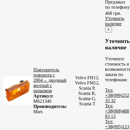
Предзаказ
по телефону
468 грн.
Уточнить
наличие
×
Уточнить
наличие
Уточните
стоимость и
возможност
Повторитель
заказа по
поворота с
Volvo FH12,
телефонам:
2004→ диодный
Volvo FM12,
желтый с
Scania P,
Тел:
разъемом
Scania R,
+38(099)252
Артикул:
Scania G,
33 32
M621340
Scania T
Тел:
Производитель:
+38(068)488
Mars
83 13
Тел:
+38(095)123