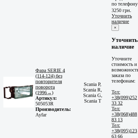
по телефону
3250 грн.
Уточнить
наличие
×
Уточнить
наличие
Уточните
стоимость и
возможност
Фара SERIE 4
заказа по
(114-124) без
телефонам:
повторителя
Scania P,
поворота
Scania R,
Тел:
(1996→)
Scania G,
+38(099)252
Артикул:
Scania T
33 32
505053R
Тел:
Производитель:
+38(068)488
Ayfar
83 13
Тел:
+38(095)123
63 66