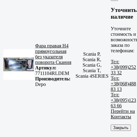
Уточнить
наличие
Уточните
стоимость и
возможност
заказа по
Фара правая H4
телефонам:
прямоугольная
Scania P,
без указателя
Scania R,
Тел:
поворота Скания
Scania G,
+38(099)252
Артикул:
Scania T,
33 32
7711104RLDEM
Scania 4SERIES
Тел:
Производитель:
+38(068)488
Depo
83 13
Тел:
+38(095)123
63 66
Перейти на
Контакты
Закрыть