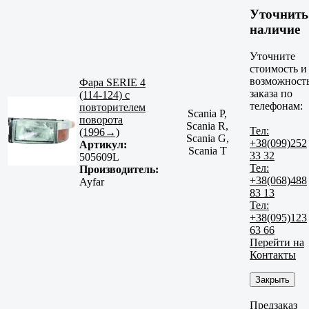
Уточнить
наличие
Уточните
стоимость и
возможност
Фара SERIE 4
заказа по
(114-124) с
телефонам:
повторителем
Scania P,
поворота
Scania R,
Тел:
(1996→)
Scania G,
+38(099)252
Артикул:
Scania T
33 32
505609L
Тел:
Производитель:
+38(068)488
Ayfar
83 13
Тел:
+38(095)123
63 66
Перейти на
Контакты
Закрыть
Предзаказ