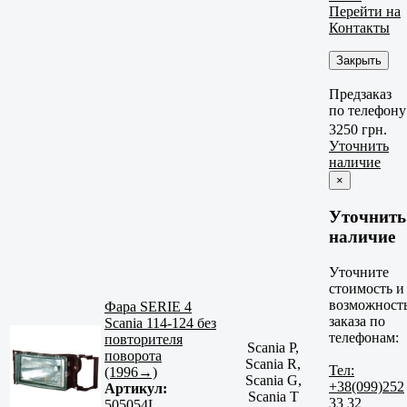
Перейти на
Контакты
Закрыть
Предзаказ
по телефону
3250 грн.
Уточнить
наличие
×
Уточнить
наличие
Уточните
стоимость и
возможност
Фара SERIE 4
заказа по
Scania 114-124 без
телефонам:
повторителя
Scania P,
поворота
Scania R,
Тел:
(1996→)
Scania G,
+38(099)252
Артикул:
Scania T
33 32
505054L