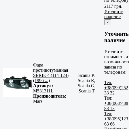
по телефону
2117 грн.
Уточнить
наличие
×
Уточнить
наличие
Уточните
стоимость и
возможност
Фара
заказа по
противотуманная
телефонам:
SERIE 4 (114-124)
Scania P,
(1996→)
Scania R,
Тел:
Артикул:
Scania G,
+38(099)252
M531311L
Scania T
33 32
Производитель:
Тел:
Mars
+38(068)488
83 13
Тел:
+38(095)123
63 66