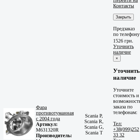
Перейти на
Контакты
Закрыть
Предзаказ
по телефону
1526 грн.
Уточнить
наличие
×
Уточнить
наличие
Уточните
стоимость и
возможност
заказа по
Фара
телефонам:
противотуманная
Scania P,
с 2004 года
Scania R,
Тел:
Артикул:
Scania G,
+38(099)252
M631320R
Scania T
33 32
Производитель: