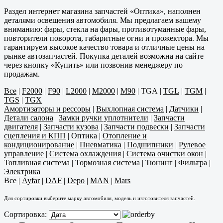
Раздел интернет магазина запчастей «Оптика», наполнен
деталями освещения автомобиля. Мы предлагаем вашему
вниманию: фары, стекла на фары, противотуманные фары,
повторители поворота, габаритные огни и прожектора. Мы
гарантируем высокое качество товара и отличные цены на
рынке автозапчастей. Покупка деталей возможна на сайте
через кнопку «Купить» или позвонив менеджеру по
продажам.
Все
|
F2000
|
F90
|
L2000
|
M2000
|
M90
|
TGA
|
TGL
|
TGM
|
TGS
|
TGX
Амортизаторы и рессоры
|
Выхлопная система
|
Датчики
|
Детали салона
|
Замки ручки уплотнители
|
Запчасти
двигателя
|
Запчасти кузова
|
Запчасти подвески
|
Запчасти
сцепления и КПП
|
Оптика
|
Отопление и
кондиционирование
|
Пневматика
|
Подшипники
|
Рулевое
управление
|
Система охлаждения
|
Система очистки окон
|
Топливная система
|
Тормозная система
|
Тюнинг
|
Фильтра
|
Электрика
Все
|
Ayfar
|
DAF
|
Depo
|
MAN
|
Mars
Для сортировки выберите марку автомобиля, модель и изготовителя запчастей.
Сортировка: