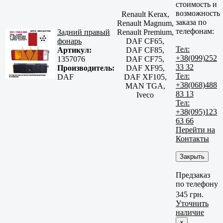
стоимость и
возможность
Renault Kerax,
заказа по
Renault Magnum,
телефонам:
Задний правый
Renault Premium,
фонарь
DAF CF65,
Тел:
Артикул:
DAF CF85,
+38(099)252
1357076
DAF CF75,
33 32
Производитель:
DAF XF95,
Тел:
DAF
DAF XF105,
+38(068)488
MAN TGA,
83 13
Iveco
Тел:
+38(095)123
63 66
Перейти на
Контакты
Закрыть
Предзаказ
по телефону
345 грн.
Уточнить
наличие
×