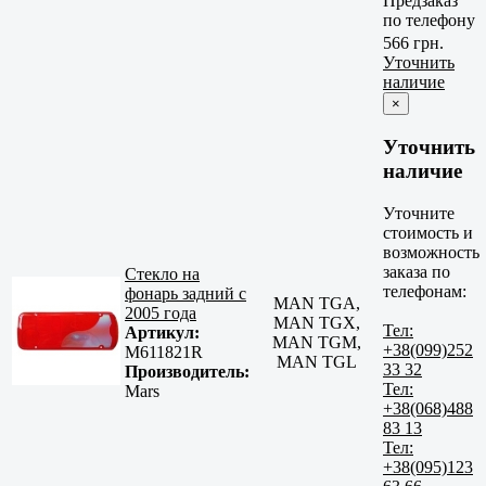
Предзаказ
по телефону
566 грн.
Уточнить
наличие
×
Уточнить
наличие
Уточните
стоимость и
возможность
заказа по
Стекло на
телефонам:
фонарь задний с
MAN TGA,
2005 года
MAN TGX,
Тел:
Артикул:
MAN TGM,
+38(099)252
M611821R
MAN TGL
33 32
Производитель:
Тел:
Mars
+38(068)488
83 13
Тел:
+38(095)123