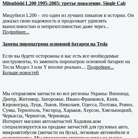
Mitsubishi L200 1995-2005: третье поколение, Single Cab
Мицубиси L200 – это один из лучших пикапов в истории. Он
доказал свою надежность и продолжает удивлять
выносливостью и неприхотливостью даже через...
Подробнее...
Замена пиропатрона основной батареи на Tesla
Если вы будете осторожны и вас есть все необходимые
инструменты, то заменить пиропатрон основной батареи на
Тесла Модел 3 или Y вполне реально....
Подробнее...
Больше новостей
Мы отправляем запчасти во все регионы Украны: Винница,
Днепр, Житомир, Запорожье, Ивано-Франковск, Киев,
Кировоград, Луцк, Львов, Николаев, Одесса, Полтава, Ровно,
Сумы, Тернополь, Ужгород, Харьков, Херсон, Хмельницкий,
Черкассы, Чернигов, Черновцы.
Интернет магазин автозапчастей Ходовик.ком
специализируется на продаже запчастей для грузовых авто,
микроавтобусов (запчасти на бусы), легковые автомобили и
полуприцепы. Мы предлагаем отличные цены на рынке