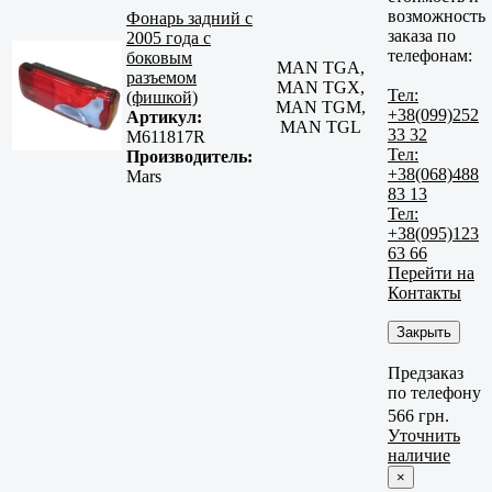
возможность
Фонарь задний с
заказа по
2005 года с
телефонам:
боковым
MAN TGA,
разъемом
MAN TGX,
Тел:
(фишкой)
MAN TGM,
+38(099)252
Артикул:
MAN TGL
33 32
M611817R
Тел:
Производитель:
+38(068)488
Mars
83 13
Тел:
+38(095)123
63 66
Перейти на
Контакты
Закрыть
Предзаказ
по телефону
566 грн.
Уточнить
наличие
×