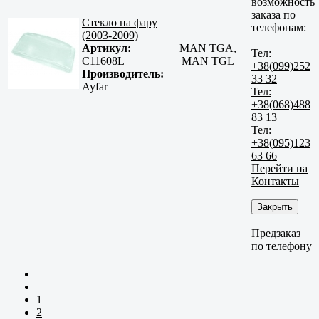
возможность
заказа по
Стекло на фару
телефонам:
(2003-2009)
Артикул:
MAN TGA,
Тел:
C11608L
MAN TGL
+38(099)252
Производитель:
33 32
Ayfar
Тел:
+38(068)488
83 13
Тел:
+38(095)123
63 66
Перейти на
Контакты
Закрыть
Предзаказ
по телефону
1
2