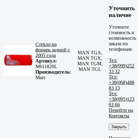
Уточнить
наличие
Уточните
стоимость и
возможность
заказа по
Стекло на
телефонам:
фонарь задний с
MAN TGA,
2005 года
MAN TGX,
Тел:
Артикул:
MAN TGM,
+38(099)252
M611820L
MAN TGL
33 32
Производитель:
Тел:
Mars
+38(068)488
83 13
Тел:
+38(095)123
63 66
Перейти на
Контакты
Закрыть