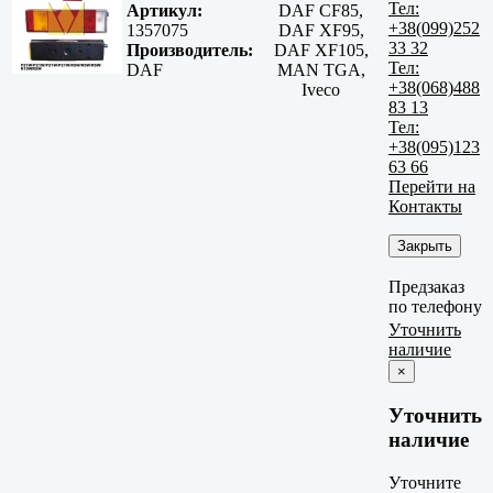
Тел:
Артикул:
DAF CF85,
+38(099)252
1357075
DAF XF95,
33 32
Производитель:
DAF XF105,
Тел:
DAF
MAN TGA,
+38(068)488
Iveco
83 13
Тел:
+38(095)123
63 66
Перейти на
Контакты
Закрыть
Предзаказ
по телефону
Уточнить
наличие
×
Уточнить
наличие
Уточните