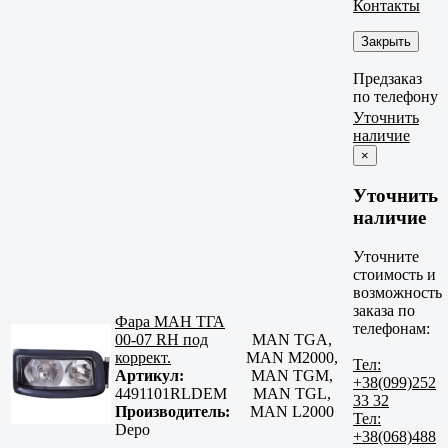
Контакты
Закрыть
Предзаказ
по телефону
Уточнить
наличие
×
Уточнить
наличие
Уточните
стоимость и
возможность
заказа по
Фара МАН ТГА
телефонам:
00-07 RH под
MAN TGA,
коррект.
MAN M2000,
Тел:
Артикул:
MAN TGM,
+38(099)252
4491101RLDEM
MAN TGL,
33 32
Производитель:
MAN L2000
Тел:
Depo
+38(068)488