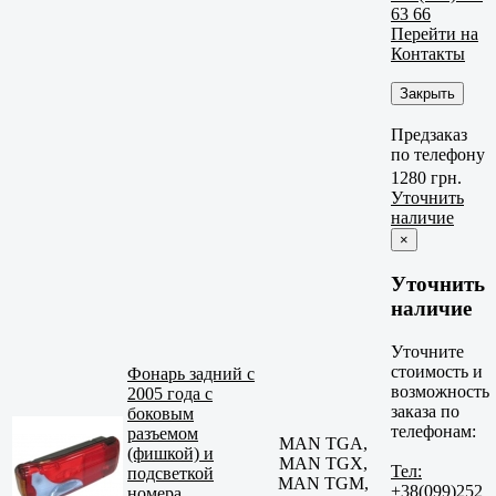
63 66
Перейти на
Контакты
Закрыть
Предзаказ
по телефону
1280 грн.
Уточнить
наличие
×
Уточнить
наличие
Уточните
стоимость и
Фонарь задний с
возможность
2005 года с
заказа по
боковым
телефонам:
разъемом
MAN TGA,
(фишкой) и
MAN TGX,
Тел:
подсветкой
MAN TGM,
+38(099)252
номера