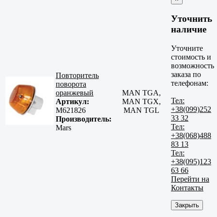
Уточнить
наличие
Уточните
стоимость и
возможность
заказа по
Повторитель
телефонам:
поворота
оранжевый
MAN TGA,
Тел:
Артикул:
MAN TGX,
+38(099)252
M621826
MAN TGL
33 32
Производитель:
Тел:
Mars
+38(068)488
83 13
Тел:
+38(095)123
63 66
Перейти на
Контакты
Закрыть