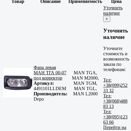
Товар
Описание
Применяемость
Цена
Уточнить
наличие
×
Уточнить
наличие
Уточните
стоимость и
возможность
заказа по
Фара левая
телефонам:
МАН ТГА 00-07
MAN TGA,
под корректор
MAN M2000,
Тел:
Артикул:
MAN TGM,
+38(099)252
4491101LLDEM
MAN TGL,
33 32
Производитель:
MAN L2000
Тел:
Depo
+38(068)488
83 13
Тел:
+38(095)123
63 66
Перейти на