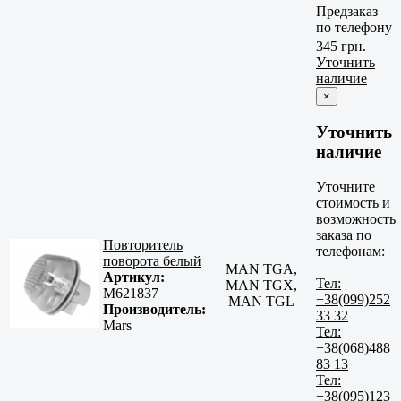
Предзаказ
по телефону
345 грн.
Уточнить
наличие
×
Уточнить
наличие
Уточните
стоимость и
возможность
заказа по
Повторитель
телефонам:
поворота белый
MAN TGA,
Артикул:
Тел:
MAN TGX,
M621837
+38(099)252
MAN TGL
Производитель:
33 32
Mars
Тел:
+38(068)488
83 13
Тел:
+38(095)123