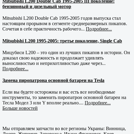
Mitsubishi L200 Double Cab 1995-2005 III поколение:
бензиновый и дизельный мотор
Mitsubishi L200 Double Cab 1995-2005 годов выпуска стал
настоящим прорывом в сегменте среднеразмерных пикапов.
Сочетая в себе практичность рабочего...
Подробнее...
Mitsubishi L200 1995-2005: третье поколение, Single Cab
Мицубиси L200 – это один из лучших пикапов в истории. Он
доказал свою надежность и продолжает удивлять
выносливостью и неприхотливостью даже через...
Подробнее...
Замена пиропатрона основной батареи на Tesla
Если вы будете осторожны и вас есть все необходимые
инструменты, то заменить пиропатрон основной батареи на
Тесла Модел 3 или Y вполне реально....
Подробнее...
Больше новостей
Мы отправляем запчасти во все регионы Украны: Винница,
Днепр, Житомир, Запорожье, Ивано-Франковск, Киев,