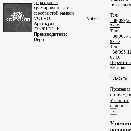
фара правая
телефонам
хромированная, с
серебристой рамкой
Тел:
VOLVO
Volvo
+38(099)2
Артикул:
33 32
7732017RUE
Тел:
Производитель:
+38(068)4
Depo
83 13
Тел:
+38(095)1
63 66
Перейти н
Контакты
Закрыть
Предзаказ
по телефо
Уточнить
наличие
×
Уточни
наличи