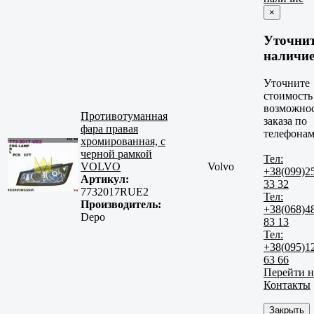
×
Уточни
наличи
Уточните
стоимость
возможно
Противотуманная
заказа по
фара правая
телефонам
хромированная, с
черной рамкой
Тел:
VOLVO
Volvo
+38(099)2
Артикул:
33 32
7732017RUE2
Тел:
Производитель:
+38(068)4
Depo
83 13
Тел:
+38(095)1
63 66
Перейти н
Контакты
Закрыть