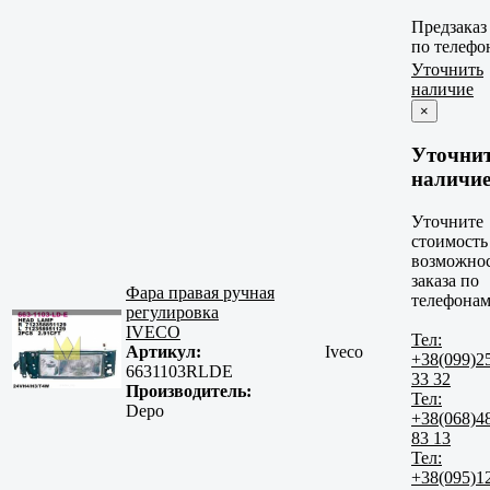
Предзаказ
по телефо
Уточнить
наличие
×
Уточни
наличи
Уточните
стоимость
возможно
заказа по
Фара правая ручная
телефонам
регулировка
IVECO
Тел:
Артикул:
Iveco
+38(099)2
6631103RLDE
33 32
Производитель:
Тел:
Depo
+38(068)4
83 13
Тел:
+38(095)1