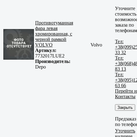
Уточните
стоимость
возможно
Противотуманная
заказа по
фара левая
телефонам
хромированная, с
черной рамкой
Тел:
VOLVO
Volvo
+38(099)2
Артикул:
33 32
7732017LUE2
Тел:
Производитель:
+38(068)4
Depo
83 13
Тел:
+38(095)1
63 66
Перейти н
Контакты
Закрыть
Предзаказ
по телефо
Уточнить
наличие