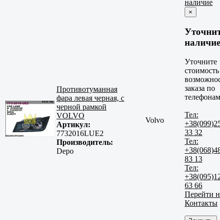
наличие
×
Уточни
наличи
Уточните
стоимость
возможно
заказа по
Противотуманная
телефонам
фара левая черная, с
черной рамкой
Тел:
VOLVO
Volvo
+38(099)2
Артикул:
33 32
7732016LUE2
Тел:
Производитель:
+38(068)4
Depo
83 13
Тел:
+38(095)1
63 66
Перейти н
Контакты