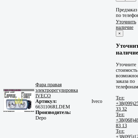
Предзаказ
по телефо
Уточнить
наличие
×
Уточни
наличи
Уточните
стоимость
возможно
заказа по
Фара правая
телефонам
электрорегулировка
IVECO
Тел:
Артикул:
Iveco
+38(099)2
6631106RLDEM
33 32
Производитель:
Тел:
Depo
+38(068)4
83 13
Тел:
+38(095)1