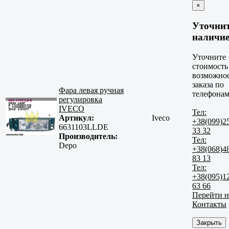
×
Уточни
наличи
Уточните
стоимость
возможно
заказа по
Фара левая ручная
телефонам
регулировка
IVECO
Тел:
Артикул:
Iveco
+38(099)2
6631103LLDE
33 32
Производитель:
Тел:
Depo
+38(068)4
83 13
Тел:
+38(095)1
63 66
Перейти н
Контакты
Закрыть