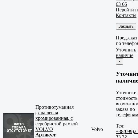
63 66
Перейти н
Контакты
Закрыть
Предзаказ
по телефо
Уточнить
наличие
×
Уточни
наличи
Уточните
стоимость
возможно
Противотуманная
заказа по
фара левая
телефонам
хромированная, с
серебристой рамкой
Тел:
VOLVO
Volvo
+38(099)2
Артикул:
33 32