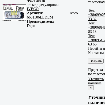
Фара левая
телефонам
электрорегулировка
IVECO
Тел:
Артикул:
Iveco
+38(099)2
6631106LLDEM
33 32
Производитель:
Тел:
Depo
+38(068)4
83 13
Тел:
+38(095)1
63 66
Перейти н
Контакты
Закрыть
Предзаказ
по телефо
Уточнить
наличие
×
Уточни
наличи