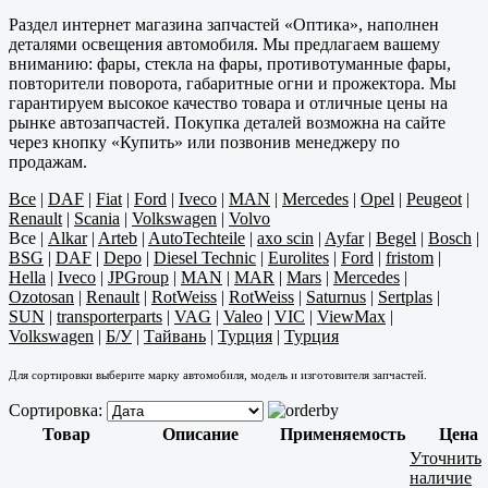
Раздел интернет магазина запчастей «Оптика», наполнен
деталями освещения автомобиля. Мы предлагаем вашему
вниманию: фары, стекла на фары, противотуманные фары,
повторители поворота, габаритные огни и прожектора. Мы
гарантируем высокое качество товара и отличные цены на
рынке автозапчастей. Покупка деталей возможна на сайте
через кнопку «Купить» или позвонив менеджеру по
продажам.
Все
|
DAF
|
Fiat
|
Ford
|
Iveco
|
MAN
|
Mercedes
|
Opel
|
Peugeot
|
Renault
|
Scania
|
Volkswagen
|
Volvo
Все
|
Alkar
|
Arteb
|
AutoTechteile
|
axo scin
|
Ayfar
|
Begel
|
Bosch
|
BSG
|
DAF
|
Depo
|
Diesel Technic
|
Eurolites
|
Ford
|
fristom
|
Hella
|
Iveco
|
JPGroup
|
MAN
|
MAR
|
Mars
|
Mercedes
|
Ozotosan
|
Renault
|
RotWeiss
|
RotWeiss
|
Saturnus
|
Sertplas
|
SUN
|
transporterparts
|
VAG
|
Valeo
|
VIC
|
ViewMax
|
Volkswagen
|
Б/У
|
Тайвань
|
Турция
|
Турция
Для сортировки выберите марку автомобиля, модель и изготовителя запчастей.
Сортировка:
Товар
Описание
Применяемость
Цена
Уточнить
наличие