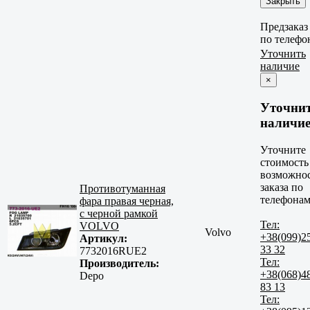
Закрыть
Предзаказ
по телефо
Уточнить
наличие
×
Уточни
наличи
Уточните
стоимость
возможно
заказа по
Противотуманная
телефонам
фара правая черная,
с черной рамкой
Тел:
VOLVO
Volvo
+38(099)2
Артикул:
33 32
7732016RUE2
Тел:
Производитель:
+38(068)4
Depo
83 13
Тел: