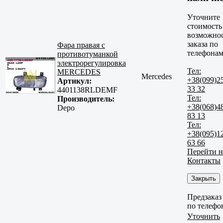
Уточните
стоимость
возможно
заказа по
Фара правая с
телефонам
противотуманкой
электрорегулировка
Тел:
MERCEDES
Mercedes
+38(099)2
Артикул:
33 32
4401138RLDEMF
Тел:
Производитель:
+38(068)4
Depo
83 13
Тел:
+38(095)1
63 66
Перейти н
Контакты
Закрыть
Предзаказ
по телефо
Уточнить