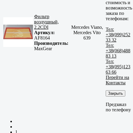
стоимость и
возможность
заказа по
Фильтр
телефонам:
воздушный,
2.2CDI
Mercedes Viano,
Тел:
Артикул:
Mercedes Vito
+38(099)252
AF8164
639
33 32
Производитель:
Тел:
MaxGear
+38(068)488
83 13
Тел:
+38(095)123
63 66
Перейти на
Контакты
Закрыть
Предзаказ
по телефону
1