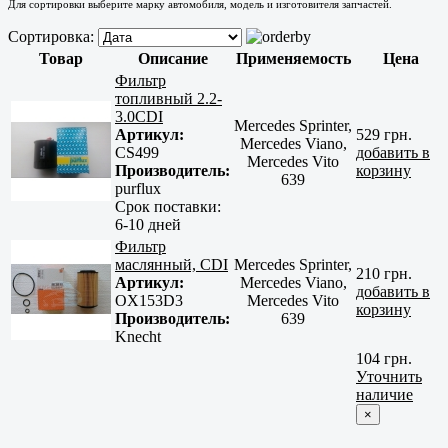
Для сортировки выберите марку автомобиля, модель и изготовителя запчастей.
Сортировка:
Товар
Описание
Применяемость
Цена
Фильтр
топливный 2.2-
3.0CDI
Mercedes Sprinter,
Артикул:
529 грн.
Mercedes Viano,
CS499
добавить в
Mercedes Vito
Производитель:
корзину
639
purflux
Срок поставки:
6-10 дней
Фильтр
маслянный, CDI
Mercedes Sprinter,
210 грн.
Артикул:
Mercedes Viano,
добавить в
OX153D3
Mercedes Vito
корзину
Производитель:
639
Knecht
104 грн.
Уточнить
наличие
×