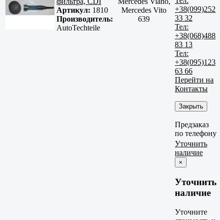
Тел:
фильтра, CDI
Mercedes Viano,
+38(099)252
Артикул:
1810
Mercedes Vito
33 32
Производитель:
639
Тел:
AutoTechteile
+38(068)488
83 13
Тел:
+38(095)123
63 66
Перейти на
Контакты
Закрыть
Предзаказ
по телефону
Уточнить
наличие
×
Уточнить
наличие
Уточните