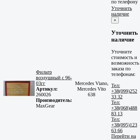
по телефону
Уточнить
наличие
×
Уточнить
наличие
Уточните
стоимость и
возможность
заказа по
Фильтр
телефонам:
воздушный с 96-
03гг
Mercedes Viano,
Тел:
Артикул:
Mercedes Vito
+38(099)252
260026
638
33 32
Производитель:
Тел:
MaxGear
+38(068)488
83 13
Тел:
+38(095)123
63 66
Перейти на