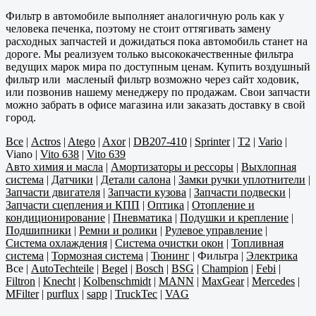
Фильтр в автомобиле выполняет аналогичную роль как у
человека печенка, поэтому не стоит оттягивать замену
расходных запчастей и дожидаться пока автомобиль станет на
дороге. Мы реализуем только высококачественные фильтра
ведущих марок мира по доступным ценам. Купить воздушный
фильтр или масленый фильтр возможно через сайт ходовик,
или позвонив нашему менеджеру по продажам. Свои запчасти
можно забрать в офисе магазина или заказать доставку в свой
город.
Все
|
Actros
|
Atego
|
Axor
|
DB207-410
|
Sprinter
|
T2
|
Vario
|
Viano
|
Vito 638
|
Vito 639
Авто химия и масла
|
Амортизаторы и рессоры
|
Выхлопная
система
|
Датчики
|
Детали салона
|
Замки ручки уплотнители
|
Запчасти двигателя
|
Запчасти кузова
|
Запчасти подвески
|
Запчасти сцепления и КПП
|
Оптика
|
Отопление и
кондиционирование
|
Пневматика
|
Подушки и крепление
|
Подшипники
|
Ремни и ролики
|
Рулевое управление
|
Система охлаждения
|
Система очистки окон
|
Топливная
система
|
Тормозная система
|
Тюнинг
|
Фильтра
|
Электрика
Все
|
AutoTechteile
|
Begel
|
Bosch
|
BSG
|
Champion
|
Febi
|
Filtron
|
Knecht
|
Kolbenschmidt
|
MANN
|
MaxGear
|
Mercedes
|
MFilter
|
purflux
|
sapp
|
TruckTec
|
VAG