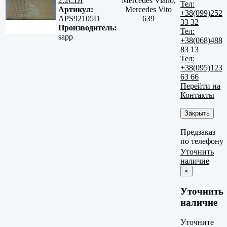
2.2CDI
Mercedes Viano,
Тел:
Артикул:
Mercedes Vito
+38(099)252
APS92105D
639
33 32
Производитель:
Тел:
sapp
+38(068)488
83 13
Тел:
+38(095)123
63 66
Перейти на
Контакты
Закрыть
Предзаказ
по телефону
Уточнить
наличие
×
Уточнить
наличие
Уточните