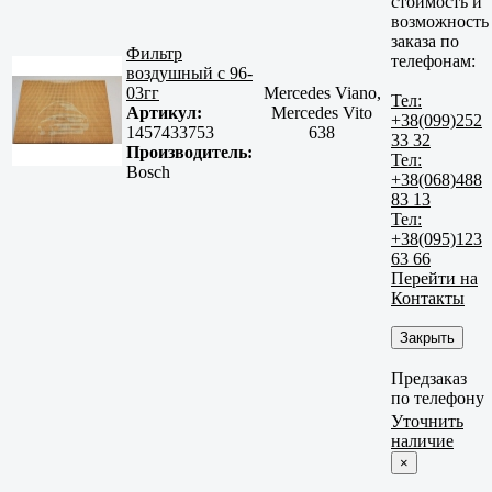
стоимость и
возможность
заказа по
Фильтр
телефонам:
воздушный с 96-
03гг
Mercedes Viano,
Тел:
Артикул:
Mercedes Vito
+38(099)252
1457433753
638
33 32
Производитель:
Тел:
Bosch
+38(068)488
83 13
Тел:
+38(095)123
63 66
Перейти на
Контакты
Закрыть
Предзаказ
по телефону
Уточнить
наличие
×