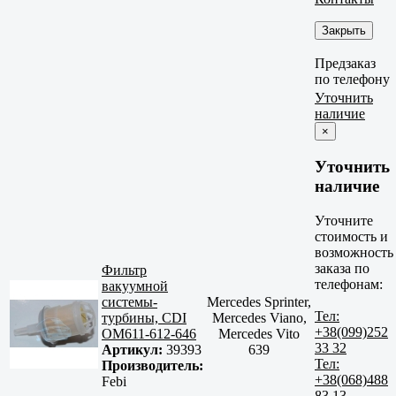
Закрыть
Предзаказ
по телефону
Уточнить
наличие
×
Уточнить
наличие
Уточните
стоимость и
возможность
заказа по
Фильтр
телефонам:
вакуумной
системы-
Mercedes Sprinter,
Тел:
турбины, CDI
Mercedes Viano,
+38(099)252
OM611-612-646
Mercedes Vito
33 32
Артикул:
39393
639
Тел:
Производитель:
+38(068)488
Febi
83 13