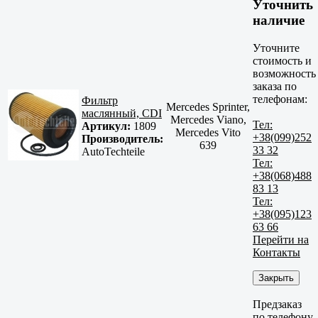
Уточнить
наличие
Уточните
стоимость и
возможность
заказа по
телефонам:
Фильтр
Mercedes Sprinter,
маслянный, CDI
Mercedes Viano,
Тел:
Артикул:
1809
Mercedes Vito
+38(099)252
Производитель:
639
33 32
AutoTechteile
Тел:
+38(068)488
83 13
Тел:
+38(095)123
63 66
Перейти на
Контакты
Закрыть
Предзаказ
по телефону