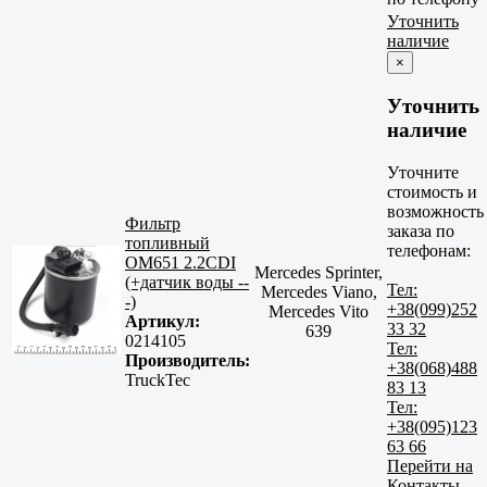
Уточнить
наличие
×
Уточнить
наличие
Уточните
стоимость и
возможность
Фильтр
заказа по
топливный
телефонам:
OM651 2.2CDI
Mercedes Sprinter,
(+датчик воды --
Тел:
Mercedes Viano,
-)
+38(099)252
Mercedes Vito
Артикул:
33 32
639
0214105
Тел:
Производитель:
+38(068)488
TruckTec
83 13
Тел:
+38(095)123
63 66
Перейти на
Контакты