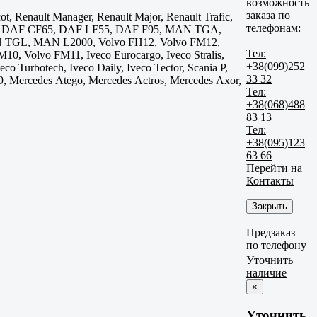
возможность
заказа по
, Renault Manager, Renault Major, Renault Trafic,
телефонам:
45, DAF CF65, DAF LF55, DAF F95, MAN TGA,
L, MAN L2000, Volvo FH12, Volvo FM12,
Тел:
0, Volvo FM11, Iveco Eurocargo, Iveco Stralis,
+38(099)252
eco Turbotech, Iveco Daily, Iveco Tector, Scania P,
33 32
39, Mercedes Atego, Mercedes Actros, Mercedes Axor,
Тел:
+38(068)488
83 13
Тел:
+38(095)123
63 66
Перейти на
Контакты
Закрыть
Предзаказ
по телефону
Уточнить
наличие
×
Уточнить