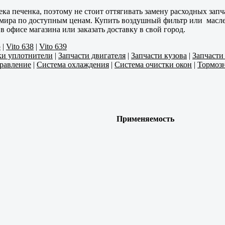
ка печенка, поэтому не стоит оттягивать замену расходных запч
 мира по доступным ценам. Купить воздушный фильтр или масле
 офисе магазина или заказать доставку в свой город.
o
|
Vito 638
|
Vito 639
ки уплотнители
|
Запчасти двигателя
|
Запчасти кузова
|
Запчасти
правление
|
Система охлаждения
|
Система очистки окон
|
Тормозн
Применяемость