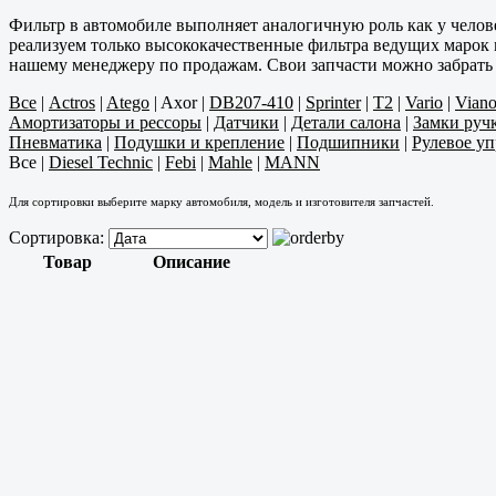
Фильтр в автомобиле выполняет аналогичную роль как у челове
реализуем только высококачественные фильтра ведущих марок
нашему менеджеру по продажам. Свои запчасти можно забрать в
Все
|
Actros
|
Atego
|
Axor
|
DB207-410
|
Sprinter
|
T2
|
Vario
|
Vian
Амортизаторы и рессоры
|
Датчики
|
Детали салона
|
Замки руч
Пневматика
|
Подушки и крепление
|
Подшипники
|
Рулевое у
Все
|
Diesel Technic
|
Febi
|
Mahle
|
MANN
Для сортировки выберите марку автомобиля, модель и изготовителя запчастей.
Сортировка:
Товар
Описание