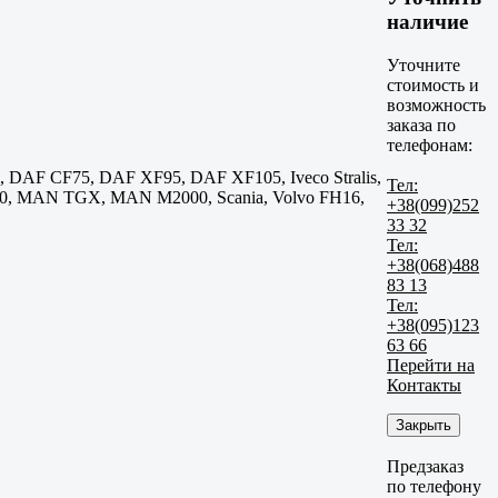
наличие
Уточните
стоимость и
возможность
заказа по
телефонам:
um, DAF CF75, DAF XF95, DAF XF105, Iveco Stralis,
Тел:
M90, MAN TGX, MAN M2000, Scania, Volvo FH16,
+38(099)252
33 32
Тел:
+38(068)488
83 13
Тел:
+38(095)123
63 66
Перейти на
Контакты
Закрыть
Предзаказ
по телефону