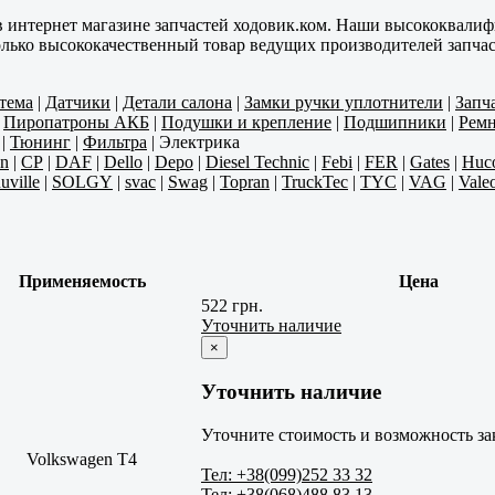
в интернет магазине запчастей ходовик.ком. Наши высококвали
олько высококачественный товар ведущих производителей запчас
тема
|
Датчики
|
Детали салона
|
Замки ручки уплотнители
|
Запч
|
Пиропатроны АКБ
|
Подушки и крепление
|
Подшипники
|
Ремн
|
Тюнинг
|
Фильтра
|
Электрика
n
|
CP
|
DAF
|
Dello
|
Depo
|
Diesel Technic
|
Febi
|
FER
|
Gates
|
Huc
uville
|
SOLGY
|
svac
|
Swag
|
Topran
|
TruckTec
|
TYC
|
VAG
|
Vale
Применяемость
Цена
522 грн.
Уточнить наличие
×
Уточнить наличие
Уточните стоимость и возможность за
Volkswagen T4
Тел: +38(099)252 33 32
Тел: +38(068)488 83 13