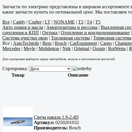
Запчасти по электрике представлены в широком ассортименте 
какие запчасти купить по оптимальной цене. Мы поставляем т
Все
|
Caddy
|
Crafter
|
LT
|
NONAME
|
T2
|
T4
|
T5
Авто химия и масла
|
Амортизаторы и рессоры
|
Выхлопная сис
сцепления и КПП
|
Оптика
|
Отопление и кондиционирование
Система очистки окон
|
Топливная система
|
Тормозная система
Все
|
AutoTechteile
|
Beru
|
Bosch
|
CarEquipment
|
Cargo
|
Champio
Mercedes
|
Meyle
|
Mobiletron
|
Ngk
|
Original
|
Osram
|
RotWeiss
|
R
Для сортировки выберите марку автомобиля, модель и изготовителя запчастей.
Сортировка:
Товар
Описание
Свеча накала 1.9-2.4D
Артикул:
0250201032
Производитель:
Bosch