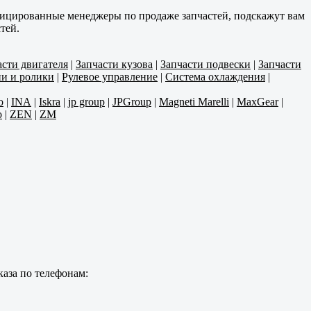
фицированные менеджеры по продаже запчастей, подскажут вам
тей.
асти двигателя
|
Запчасти кузова
|
Запчасти подвески
|
Запчасти
и и ролики
|
Рулевое управление
|
Система охлаждения
|
o
|
INA
|
Iskra
|
jp group
|
JPGroup
|
Magneti Marelli
|
MaxGear
|
o
|
ZEN
|
ZM
каза по телефонам: