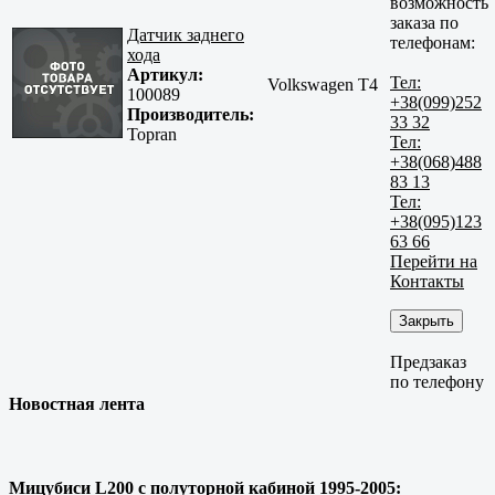
возможность
заказа по
Датчик заднего
телефонам:
хода
Артикул:
Тел:
Volkswagen T4
100089
+38(099)252
Производитель:
33 32
Topran
Тел:
+38(068)488
83 13
Тел:
+38(095)123
63 66
Перейти на
Контакты
Закрыть
Предзаказ
по телефону
Новостная лента
Мицубиси L200 с полуторной кабиной 1995-2005: