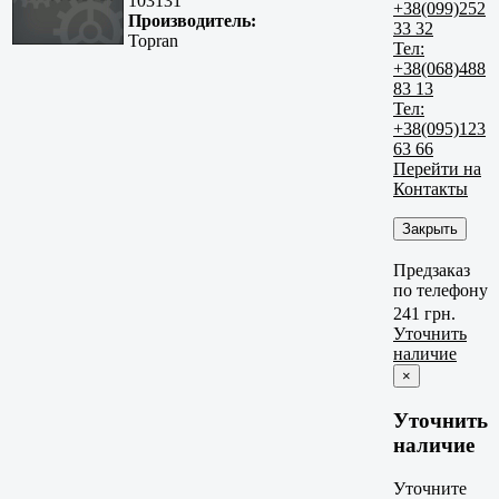
103131
+38(099)252
Производитель:
33 32
Topran
Тел:
+38(068)488
83 13
Тел:
+38(095)123
63 66
Перейти на
Контакты
Закрыть
Предзаказ
по телефону
241 грн.
Уточнить
наличие
×
Уточнить
наличие
Уточните