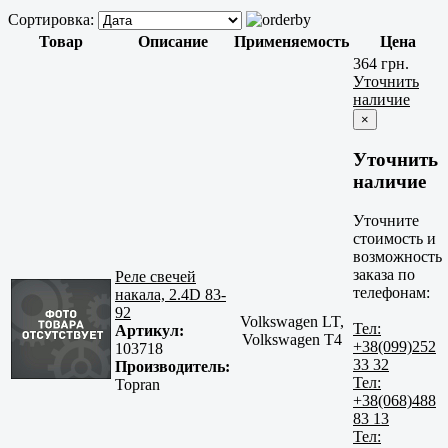
Сортировка:
Товар
Описание
Применяемость
Цена
364 грн.
Уточнить
наличие
×
Уточнить
наличие
Уточните
стоимость и
возможность
заказа по
Реле свечей
телефонам:
накала, 2.4D 83-
92
Volkswagen LT,
Тел:
Артикул:
Volkswagen T4
+38(099)252
103718
33 32
Производитель:
Тел:
Topran
+38(068)488
83 13
Тел: