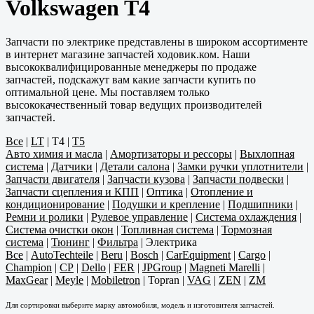
Volkswagen T4
Запчасти по электрике представлены в широком ассортименте
в интернет магазине запчастей ходовик.ком. Наши
высококвалифицированные менеджеры по продаже
запчастей, подскажут вам какие запчасти купить по
оптимальной цене. Мы поставляем только
высококачественный товар ведущих производителей
запчастей.
Все
|
LT
|
T4
|
T5
Авто химия и масла
|
Амортизаторы и рессоры
|
Выхлопная
система
|
Датчики
|
Детали салона
|
Замки ручки уплотнители
|
Запчасти двигателя
|
Запчасти кузова
|
Запчасти подвески
|
Запчасти сцепления и КПП
|
Оптика
|
Отопление и
кондиционирование
|
Подушки и крепление
|
Подшипники
|
Ремни и ролики
|
Рулевое управление
|
Система охлаждения
|
Система очистки окон
|
Топливная система
|
Тормозная
система
|
Тюнинг
|
Фильтра
|
Электрика
Все
|
AutoTechteile
|
Beru
|
Bosch
|
CarEquipment
|
Cargo
|
Champion
|
CP
|
Dello
|
FER
|
JPGroup
|
Magneti Marelli
|
MaxGear
|
Meyle
|
Mobiletron
|
Topran
|
VAG
|
ZEN
|
ZM
Для сортировки выберите марку автомобиля, модель и изготовителя запчастей.