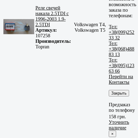
возможность
Реле свечей
заказа по
накала 2.5TDI с
телефонам:
1996-2003 1.9-
2.5TDI
Volkswagen T4,
Тел:
Артикул:
Volkswagen T5
+38(099)252
107258
33 32
Производитель:
Тел:
Topran
+38(068)488
83 13
Тел:
+38(095)123
63 66
Перейти на
Контакты
Закрыть
Предзаказ
по телефону
158 грн.
Уточнить
наличие
×