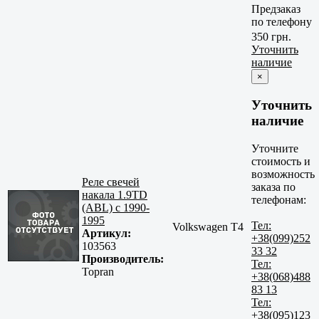
Предзаказ
по телефону
350 грн.
Уточнить
наличие
×
Уточнить
наличие
Уточните
стоимость и
возможность
Реле свечей
заказа по
накала 1.9TD
телефонам:
(ABL) c 1990-
1995
Тел:
Volkswagen T4
Артикул:
+38(099)252
103563
33 32
Производитель:
Тел:
Topran
+38(068)488
83 13
Тел:
+38(095)123