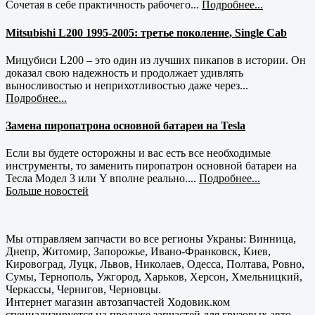
Сочетая в себе практичность рабочего...
Подробнее...
Mitsubishi L200 1995-2005: третье поколение, Single Cab
Мицубиси L200 – это один из лучших пикапов в истории. Он
доказал свою надежность и продолжает удивлять
выносливостью и неприхотливостью даже через...
Подробнее...
Замена пиропатрона основной батареи на Tesla
Если вы будете осторожны и вас есть все необходимые
инструменты, то заменить пиропатрон основной батареи на
Тесла Модел 3 или Y вполне реально....
Подробнее...
Больше новостей
Мы отправляем запчасти во все регионы Украны: Винница,
Днепр, Житомир, Запорожье, Ивано-Франковск, Киев,
Кировоград, Луцк, Львов, Николаев, Одесса, Полтава, Ровно,
Сумы, Тернополь, Ужгород, Харьков, Херсон, Хмельницкий,
Черкассы, Чернигов, Черновцы.
Интернет магазин автозапчастей Ходовик.ком
специализируется на продаже запчастей для грузовых авто,