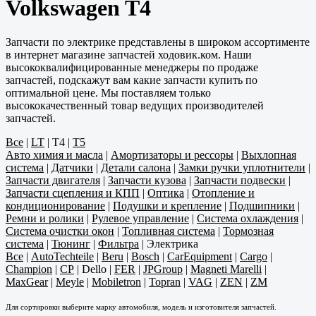
Volkswagen T4
Запчасти по электрике представлены в широком ассортименте
в интернет магазине запчастей ходовик.ком. Наши
высококвалифицированные менеджеры по продаже
запчастей, подскажут вам какие запчасти купить по
оптимальной цене. Мы поставляем только
высококачественный товар ведущих производителей
запчастей.
Все
|
LT
|
T4
|
T5
Авто химия и масла
|
Амортизаторы и рессоры
|
Выхлопная
система
|
Датчики
|
Детали салона
|
Замки ручки уплотнители
|
Запчасти двигателя
|
Запчасти кузова
|
Запчасти подвески
|
Запчасти сцепления и КПП
|
Оптика
|
Отопление и
кондиционирование
|
Подушки и крепление
|
Подшипники
|
Ремни и ролики
|
Рулевое управление
|
Система охлаждения
|
Система очистки окон
|
Топливная система
|
Тормозная
система
|
Тюнинг
|
Фильтра
|
Электрика
Все
|
AutoTechteile
|
Beru
|
Bosch
|
CarEquipment
|
Cargo
|
Champion
|
CP
|
Dello
|
FER
|
JPGroup
|
Magneti Marelli
|
MaxGear
|
Meyle
|
Mobiletron
|
Topran
|
VAG
|
ZEN
|
ZM
Для сортировки выберите марку автомобиля, модель и изготовителя запчастей.