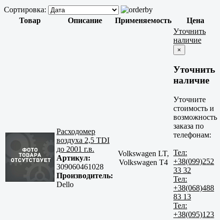
Сортировка:
Товар
Описание
Применяемость
Цена
Уточнить
наличие
×
Уточнить
наличие
Уточните
стоимость и
возможность
заказа по
Расходомер
телефонам:
воздуха 2,5 TDI
до 2001 г.в.
Тел:
Volkswagen LT,
Артикул:
+38(099)252
Volkswagen T4
309060461028
33 32
Производитель:
Тел:
Dello
+38(068)488
83 13
Тел:
+38(095)123