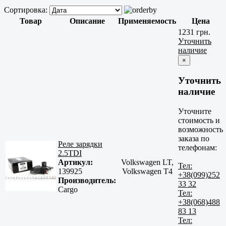
Сортировка:
Товар
Описание
Применяемость
Цена
1231 грн.
Уточнить
наличие
×
Уточнить
наличие
Уточните
стоимость и
возможность
заказа по
Реле зарядки
телефонам:
2.5TDI
Артикул:
Volkswagen LT,
Тел:
139925
Volkswagen T4
+38(099)252
Производитель:
33 32
Cargo
Тел:
+38(068)488
83 13
Тел: