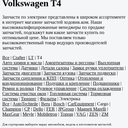
Volkswagen T4
Запчасти по электрике представлены в широком ассортименте
в интернет магазине запчастей ходовик.ком. Наши
высококвалифицированные менеджеры по продаже
запчастей, подскажут вам какие запчасти купить по
оптимальной цене. Мы поставляем только
высококачественный товар ведущих производителей
запчастей.
Все
|
Crafter
|
LT
|
T4
Авто химия и масла
|
Амортизаторы и рессоры
|
Выхлопная
система
|
Датчики
|
Детали салона
|
Замки ручки уплотнители
|
Запчасти двигателя
|
Запчасти кузова
|
Запчасти подвески
|
Запчасти сцепления и КПП
|
Оптика
|
Отопление и
кондиционирование
|
Подушки и крепление
|
Подшипники
|
Ремни и ролики
|
Рулевое управление
|
Система охлаждения
|
Система очистки окон
|
Топливная система
|
Тормозная
система
|
Тюнинг
|
Фильтра
|
Электрика
Все
|
AutoTechteile
|
Beru
|
Bosch
|
CarEquipment
|
Cargo
|
Champion
|
CP
|
Dello
|
FER
|
JPGroup
|
Magneti Marelli
|
MaxGear
|
Meyle
|
Mobiletron
|
Topran
|
VAG
|
ZEN
|
ZM
Для сортировки выберите марку автомобиля, модель и изготовителя запчастей.