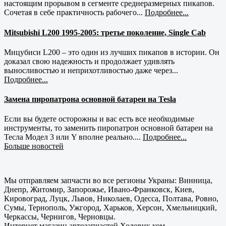
настоящим прорывом в сегменте среднеразмерных пикапов.
Сочетая в себе практичность рабочего...
Подробнее...
Mitsubishi L200 1995-2005: третье поколение, Single Cab
Мицубиси L200 – это один из лучших пикапов в истории. Он
доказал свою надежность и продолжает удивлять
выносливостью и неприхотливостью даже через...
Подробнее...
Замена пиропатрона основной батареи на Tesla
Если вы будете осторожны и вас есть все необходимые
инструменты, то заменить пиропатрон основной батареи на
Тесла Модел 3 или Y вполне реально....
Подробнее...
Больше новостей
Мы отправляем запчасти во все регионы Украны: Винница,
Днепр, Житомир, Запорожье, Ивано-Франковск, Киев,
Кировоград, Луцк, Львов, Николаев, Одесса, Полтава, Ровно,
Сумы, Тернополь, Ужгород, Харьков, Херсон, Хмельницкий,
Черкассы, Чернигов, Черновцы.
Интернет магазин автозапчастей Ходовик.ком