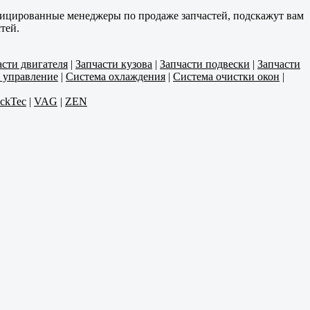
фицированные менеджеры по продаже запчастей, подскажут вам
тей.
асти двигателя
|
Запчасти кузова
|
Запчасти подвески
|
Запчасти
 управление
|
Система охлаждения
|
Система очистки окон
|
uckTec
|
VAG
|
ZEN