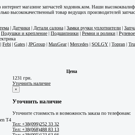
в интернет магазине запчастей ходовик.ком. Наши высококвали
олько высококачественный товар ведущих производителей запчас
тема
|
Датчики
|
Детали салона
|
Замки ручки уплотнители
|
Запч
|
Подушки и крепление
|
Подшипники
|
Ремни и ролики
|
Рулевое
ектрика
|
Febi
|
Gates
|
JPGroup
|
MaxGear
|
Mercedes
|
SOLGY
|
Topran
|
Tr
Цена
1231 грн.
Уточнить наличие
×
Уточнить наличие
Уточните стоимость и возможность заказа по телефонам:
en T4
Тел: +38(099)252 33 32
Тел: +38(068)488 83 13
Тел: +38(095)123 63 66