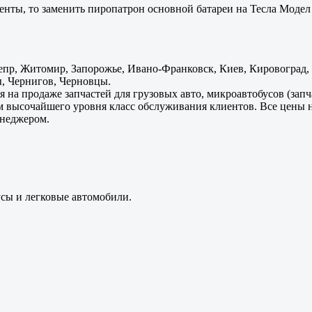
енты, то заменить пиропатрон основной батареи на Тесла Модел 
пр, Житомир, Запорожье, Ивано-Франковск, Киев, Кировоград, Л
, Чернигов, Черновцы.
 на продаже запчастей для грузовых авто, микроавтобусов (зап
м высочайшего уровня класс обслуживания клиентов. Все цены 
енеджером.
усы и легковые автомобили.