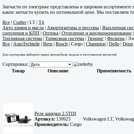
Запчасти по электрике представлены в широком ассортименте 
какие запчасти купить по оптимальной цене. Мы поставляем т
Все
|
Crafter
|
LT
|
T4
Авто химия и масла
|
Амортизаторы и рессоры
|
Выхлопная сис
сцепления и КПП
|
Оптика
|
Отопление и кондиционирование
Топливная система
|
Тормозная система
|
Тюнинг
|
Фильтра
|
Эл
Все
|
AutoTechteile
|
Beru
|
Bosch
|
Cargo
|
Champion
|
Dello
|
Depo
Для сортировки выберите марку автомобиля, модель и изготовителя запчастей.
Сортировка:
Товар
Описание
Применяемость
Реле зарядки 2.5TDI
Артикул:
139925
Volkswagen LT, Volkswag
Производитель:
Cargo