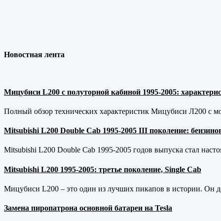
Новостная лента
Мицубиси L200 с полуторной кабиной 1995-2005: характерис
Полный обзор технических характеристик Мицубиси Л200 с мот
Mitsubishi L200 Double Cab 1995-2005 III поколение: бензи
Mitsubishi L200 Double Cab 1995-2005 годов выпуска стал наст
Mitsubishi L200 1995-2005: третье поколение, Single Cab
Мицубиси L200 – это один из лучших пикапов в истории. Он д
Замена пиропатрона основной батареи на Tesla