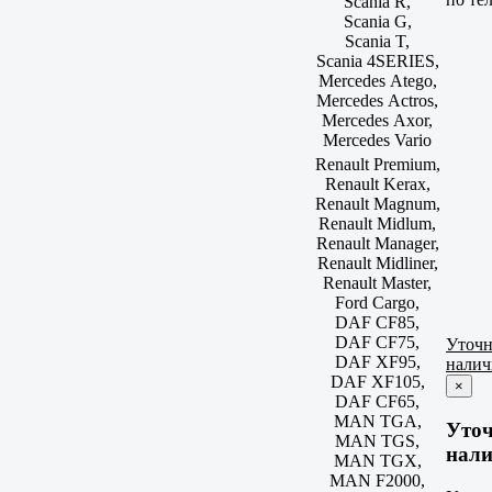
Scania R,
Scania G,
Scania T,
Scania 4SERIES,
Mercedes Atego,
Mercedes Actros,
Mercedes Axor,
Mercedes Vario
Renault Premium,
Renault Kerax,
Renault Magnum,
Renault Midlum,
Renault Manager,
Renault Midliner,
Renault Master,
Ford Cargo,
DAF CF85,
DAF CF75,
Уточн
DAF XF95,
налич
DAF XF105,
×
DAF CF65,
MAN TGA,
Уто
MAN TGS,
нали
MAN TGX,
MAN F2000,