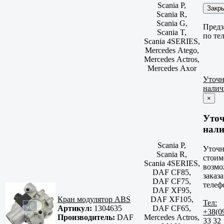
Scania P,
Закр
Scania R,
Scania G,
Предз
Scania T,
по те
Scania 4SERIES,
Mercedes Atego,
Mercedes Actros,
Mercedes Axor
Уточн
налич
×
Уто
нали
Scania P,
Уточн
Scania R,
стоим
Scania 4SERIES,
возмо
DAF CF85,
заказа
DAF CF75,
телеф
DAF XF95,
Кран модулятор ABS
DAF XF105,
Тел:
Артикул:
1304635
DAF CF65,
+38(0
Производитель:
DAF
Mercedes Actros,
33 32