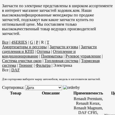
Запчасти по электрике представлены в широком ассортименте
в интернет магазине запчастей ходовик.ком. Наши
высококвалифицированные менеджеры по продаже
запчастей, подскажут вам какие запчасти купить по
оптимальной цене. Мы поставляем только
высококачественный товар ведущих производителей
запчастей.
Все
|
4SERIES
|
G
|
P
|
R
|
T
Амортизаторы и рессоры
|
Запчасти кузова
|
Запчасти
сцепления и КПП
|
Оптика
|
Отопление и
кондиционирование
|
Пневматика
|
Рулевое управление
|
Система очистки окон
|
Топливная система
|
Тормозная
система
|
Тюнинг
|
Фильтра
|
Электрика
Все
|
DAF
Для сортировки выберите марку автомобиля, модель и изготовителя запчастей.
Сортировка:
Товар
Описание
Применяемость
Ц
Renault Premium,
Renault Kerax,
Renault Magnum,
DAF CF85,