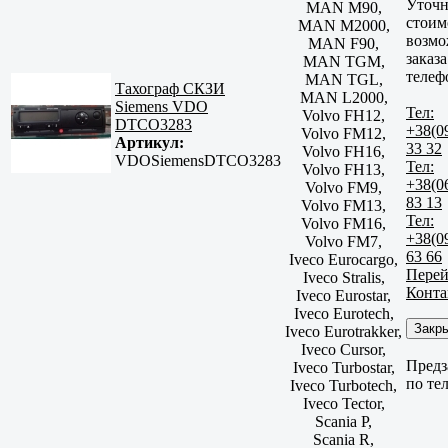
Уточн
MAN M90,
стоим
MAN M2000,
возмо
MAN F90,
заказа
MAN TGM,
телеф
MAN TGL,
Тахограф СКЗИ
MAN L2000,
Siemens VDO
Тел:
Volvo FH12,
DTCO3283
+38(0
Volvo FM12,
Артикул:
33 32
Volvo FH16,
VDOSiemensDTCO3283
Тел:
Volvo FH13,
+38(0
Volvo FM9,
83 13
Volvo FM13,
Тел:
Volvo FM16,
+38(0
Volvo FM7,
63 66
Iveco Eurocargo,
Перей
Iveco Stralis,
Конта
Iveco Eurostar,
Iveco Eurotech,
Закр
Iveco Eurotrakker,
Iveco Cursor,
Предз
Iveco Turbostar,
по те
Iveco Turbotech,
Iveco Tector,
Scania P,
Scania R,