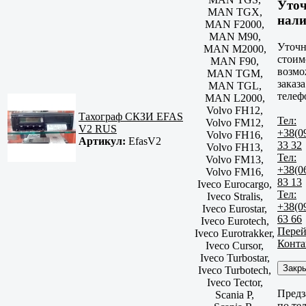
Уто
MAN TGX,
нали
MAN F2000,
MAN M90,
Уточн
MAN M2000,
стоим
MAN F90,
возмо
MAN TGM,
заказа
MAN TGL,
телеф
MAN L2000,
Volvo FH12,
Тахограф СКЗИ EFAS
Тел:
Volvo FM12,
V2 RUS
+38(0
Volvo FH16,
Артикул:
EfasV2
33 32
Volvo FH13,
Тел:
Volvo FM13,
+38(0
Volvo FM16,
83 13
Iveco Eurocargo,
Тел:
Iveco Stralis,
+38(0
Iveco Eurostar,
63 66
Iveco Eurotech,
Перей
Iveco Eurotrakker,
Конта
Iveco Cursor,
Iveco Turbostar,
Закр
Iveco Turbotech,
Iveco Tector,
Предз
Scania P,
по те