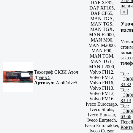
Уточн
DAF XF95,
налич
DAF XF105,
×
DAF CF65,
MAN TGA,
Уто
MAN TGS,
MAN TGX,
нали
MAN F2000,
MAN M90,
Уточн
MAN M2000,
стоим
MAN F90,
возмо
MAN TGM,
заказа
MAN TGL,
телеф
MAN L2000,
Тахограф СКЗИ Атол
Volvo FH12,
Тел:
Драйв 5
Volvo FM12,
+38(0
Артикул:
AtolDrive5
Volvo FH16,
33 32
Volvo FH13,
Тел:
Volvo FM13,
+38(0
Volvo FM16,
83 13
Iveco Eurocargo,
Тел:
Iveco Stralis,
+38(0
Iveco Eurostar,
63 66
Iveco Eurotech,
Перей
Iveco Eurotrakker,
Конта
Iveco Cursor,