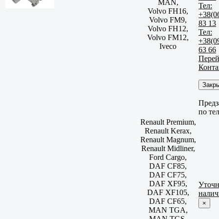
MAN,
Тел:
Volvo FH16,
+38(0
Volvo FM9,
83 13
Volvo FH12,
Тел:
Volvo FM12,
+38(0
Iveco
63 66
Перей
Конта
Закр
Предз
по те
Renault Premium,
Renault Kerax,
Renault Magnum,
Renault Midliner,
Ford Cargo,
DAF CF85,
DAF CF75,
DAF XF95,
Уточн
DAF XF105,
налич
DAF CF65,
×
MAN TGA,
MAN TGS,