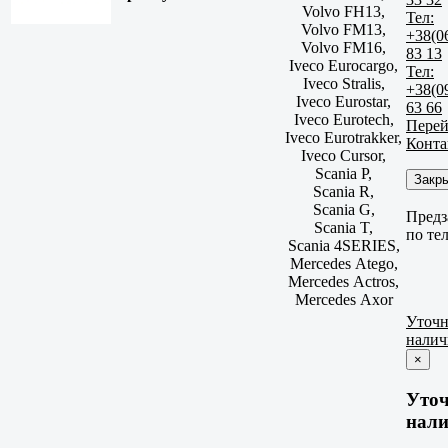
Volvo FH13,
Тел:
Volvo FM13,
+38(0
Volvo FM16,
83 13
Iveco Eurocargo,
Тел:
Iveco Stralis,
+38(0
Iveco Eurostar,
63 66
Iveco Eurotech,
Перей
Iveco Eurotrakker,
Конта
Iveco Cursor,
Scania P,
Закр
Scania R,
Scania G,
Предз
Scania T,
по те
Scania 4SERIES,
Mercedes Atego,
Mercedes Actros,
Mercedes Axor
Уточн
налич
×
Уто
нали