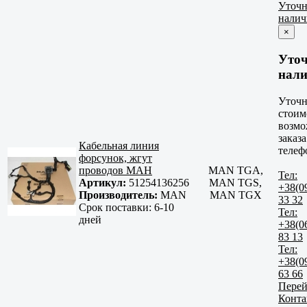
Уточн
налич
×
Уто
нали
Уточн
стоим
возмо
заказа
Кабельная линия
телеф
форсунок, жгут
проводов МАН
MAN TGA,
Тел:
Артикул:
51254136256
MAN TGS,
+38(0
Производитель:
MAN
MAN TGX
33 32
Срок поставки:
6-10
Тел:
дней
+38(0
83 13
Тел:
+38(0
63 66
Перей
Конта