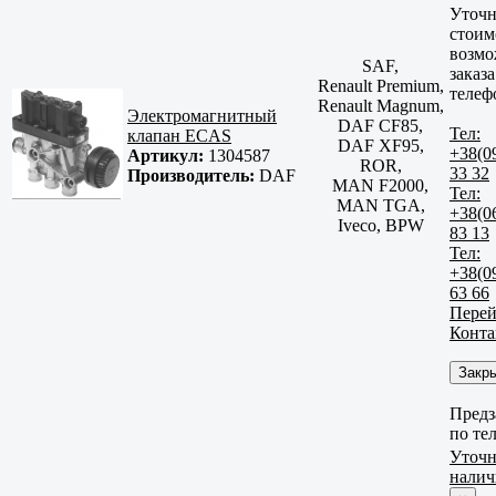
Уточн
стоим
возмо
SAF,
заказа
Renault Premium,
телеф
Renault Magnum,
Электромагнитный
DAF CF85,
Тел:
клапан ECAS
DAF XF95,
+38(0
Артикул:
1304587
ROR,
33 32
Производитель:
DAF
MAN F2000,
Тел:
MAN TGA,
+38(0
Iveco, BPW
83 13
Тел:
+38(0
63 66
Перей
Конта
Закр
Предз
по те
Уточн
налич