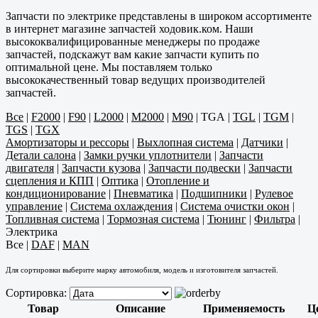
Запчасти по электрике представлены в широком ассортименте
в интернет магазине запчастей ходовик.ком. Наши
высококвалифицированные менеджеры по продаже
запчастей, подскажут вам какие запчасти купить по
оптимальной цене. Мы поставляем только
высококачественный товар ведущих производителей
запчастей.
Все
|
F2000
|
F90
|
L2000
|
M2000
|
M90
|
TGA
|
TGL
|
TGM
|
TGS
|
TGX
Амортизаторы и рессоры
|
Выхлопная система
|
Датчики
|
Детали салона
|
Замки ручки уплотнители
|
Запчасти
двигателя
|
Запчасти кузова
|
Запчасти подвески
|
Запчасти
сцепления и КПП
|
Оптика
|
Отопление и
кондиционирование
|
Пневматика
|
Подшипники
|
Рулевое
управление
|
Система охлаждения
|
Система очистки окон
|
Топливная система
|
Тормозная система
|
Тюнинг
|
Фильтра
|
Электрика
Все
|
DAF
|
MAN
Для сортировки выберите марку автомобиля, модель и изготовителя запчастей.
Сортировка:
Товар
Описание
Применяемость
Ц