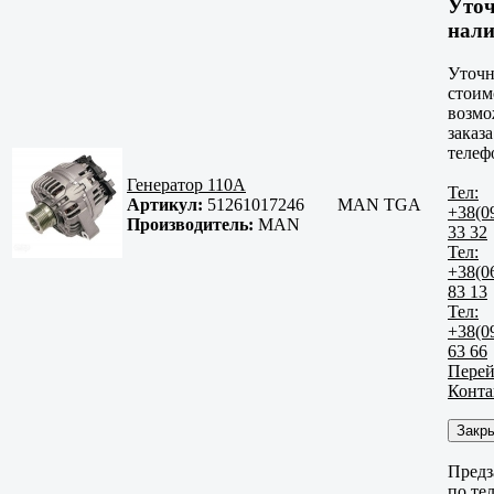
Уто
нали
Уточн
стоим
возмо
заказа
телеф
Генератор 110A
Тел:
Артикул:
51261017246
MAN TGA
+38(0
Производитель:
MAN
33 32
Тел:
+38(0
83 13
Тел:
+38(0
63 66
Перей
Конта
Закр
Предз
по те