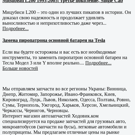
Mitsubishi L200 1995-2005: третье поколение, Single Cab
Мицубиси L200 – это один из лучших пикапов в истории. Он
доказал свою надежность и продолжает удивлять
выносливостью и неприхотливостью даже через...
Подробнее...
Замена пиропатрона основной батареи на Tesla
Если вы будете осторожны и вас есть все необходимые
инструменты, то заменить пиропатрон основной батареи на
Тесла Модел 3 или Y вполне реально....
Подробнее...
Больше новостей
Мы отправляем запчасти во все регионы Украны: Винница,
Днепр, Житомир, Запорожье, Ивано-Франковск, Киев,
Кировоград, Луцк, Львов, Николаев, Одесса, Полтава, Ровно,
Сумы, Тернополь, Ужгород, Харьков, Херсон, Хмельницкий,
Черкассы, Чернигов, Черновцы.
Интернет магазин автозапчастей Ходовик.ком
специализируется на продаже запчастей для грузовых авто,
микроавтобусов (запчасти на бусы), легковые автомобили и
полуприцепы. Мы предлагаем отличные цены на рынке