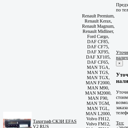
Предз
по те
Renault Premium,
Renault Kerax,
Renault Magnum,
Renault Midliner,
Ford Cargo,
DAF CF85,
DAF CF75,
DAF XF95,
Уточн
DAF XF105,
налич
DAF CF65,
×
MAN TGA,
MAN TGS,
Уто
MAN TGX,
нали
MAN F2000,
MAN M90,
Уточн
MAN M2000,
стоим
MAN F90,
возмо
MAN TGM,
заказа
MAN TGL,
телеф
MAN L2000,
Volvo FH12,
Тахограф СКЗИ EFAS
Тел:
Volvo FM12,
V2 RUS