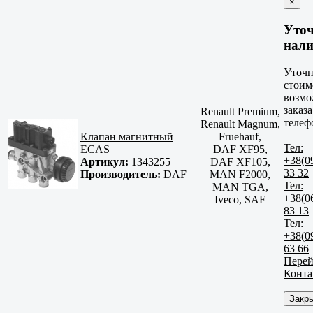
×
Уто
нали
Уточн
стоим
возмо
заказа
Renault Premium,
телеф
Renault Magnum,
Клапан магнитный
Fruehauf,
Тел:
ECAS
DAF XF95,
+38(0
Артикул:
1343255
DAF XF105,
33 32
Производитель:
DAF
MAN F2000,
Тел:
MAN TGA,
+38(0
Iveco, SAF
83 13
Тел:
+38(0
63 66
Перей
Конта
Закр