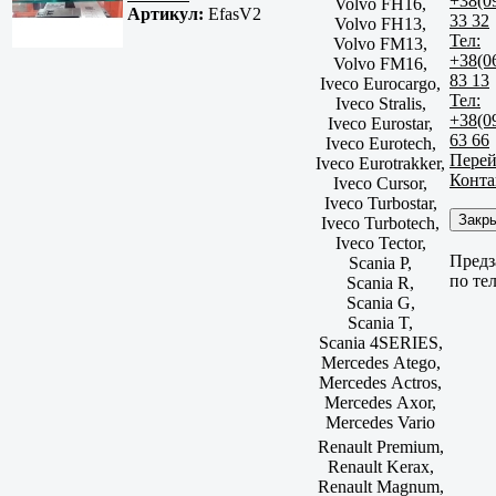
+38(0
Volvo FH16,
Артикул:
EfasV2
33 32
Volvo FH13,
Тел:
Volvo FM13,
+38(0
Volvo FM16,
83 13
Iveco Eurocargo,
Тел:
Iveco Stralis,
+38(0
Iveco Eurostar,
63 66
Iveco Eurotech,
Перей
Iveco Eurotrakker,
Конта
Iveco Cursor,
Iveco Turbostar,
Закр
Iveco Turbotech,
Iveco Tector,
Предз
Scania P,
по те
Scania R,
Scania G,
Scania T,
Scania 4SERIES,
Mercedes Atego,
Mercedes Actros,
Mercedes Axor,
Mercedes Vario
Renault Premium,
Renault Kerax,
Renault Magnum,