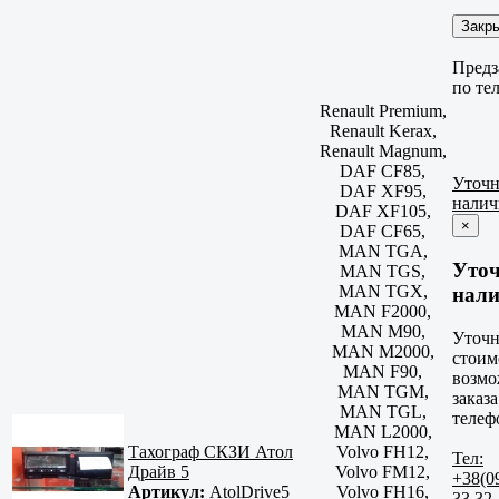
Закр
Предз
по те
Renault Premium,
Renault Kerax,
Renault Magnum,
DAF CF85,
Уточн
DAF XF95,
налич
DAF XF105,
×
DAF CF65,
MAN TGA,
Уто
MAN TGS,
MAN TGX,
нали
MAN F2000,
MAN M90,
Уточн
MAN M2000,
стоим
MAN F90,
возмо
MAN TGM,
заказа
MAN TGL,
телеф
MAN L2000,
Тахограф СКЗИ Атол
Volvo FH12,
Тел:
Драйв 5
Volvo FM12,
+38(0
Артикул:
AtolDrive5
Volvo FH16,
33 32