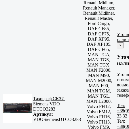
Renault Midlum,
Renault Manager,
Renault Midliner,
Renault Master,
Ford Cargo,
DAF CF85,
DAF CF75,
Уточн
DAF XF95,
налич
DAF XF105,
×
DAF CF65,
MAN TGA,
Уто
MAN TGS,
нали
MAN TGX,
MAN F2000,
Уточн
MAN M90,
стоим
MAN M2000,
возмо
MAN F90,
заказа
MAN TGM,
телеф
MAN TGL,
Тахограф СКЗИ
MAN L2000,
Siemens VDO
Тел:
Volvo FH12,
DTCO3283
+38(0
Volvo FM12,
Артикул:
33 32
Volvo FH16,
VDOSiemensDTCO3283
Тел:
Volvo FH13,
+38(0
Volvo FM9,