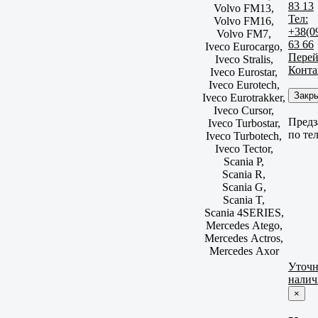
83 13
Volvo FM13,
Тел:
Volvo FM16,
+38(0
Volvo FM7,
63 66
Iveco Eurocargo,
Перей
Iveco Stralis,
Конта
Iveco Eurostar,
Iveco Eurotech,
Закр
Iveco Eurotrakker,
Iveco Cursor,
Предз
Iveco Turbostar,
по те
Iveco Turbotech,
Iveco Tector,
Scania P,
Scania R,
Scania G,
Scania T,
Scania 4SERIES,
Mercedes Atego,
Mercedes Actros,
Mercedes Axor
Уточн
налич
×