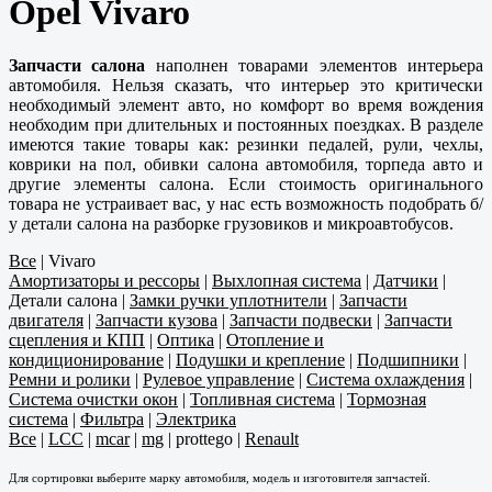
Opel Vivaro
Запчасти салона
наполнен товарами элементов интерьера
автомобиля. Нельзя сказать, что интерьер это критически
необходимый элемент авто, но комфорт во время вождения
необходим при длительных и постоянных поездках. В разделе
имеются такие товары как: резинки педалей, рули, чехлы,
коврики на пол, обивки салона автомобиля, торпеда авто и
другие элементы салона. Если стоимость оригинального
товара не устраивает вас, у нас есть возможность подобрать б/
у детали салона на разборке грузовиков и микроавтобусов.
Все
|
Vivaro
Амортизаторы и рессоры
|
Выхлопная система
|
Датчики
|
Детали салона
|
Замки ручки уплотнители
|
Запчасти
двигателя
|
Запчасти кузова
|
Запчасти подвески
|
Запчасти
сцепления и КПП
|
Оптика
|
Отопление и
кондиционирование
|
Подушки и крепление
|
Подшипники
|
Ремни и ролики
|
Рулевое управление
|
Система охлаждения
|
Система очистки окон
|
Топливная система
|
Тормозная
система
|
Фильтра
|
Электрика
Все
|
LCC
|
mcar
|
mg
|
prottego
|
Renault
Для сортировки выберите марку автомобиля, модель и изготовителя запчастей.