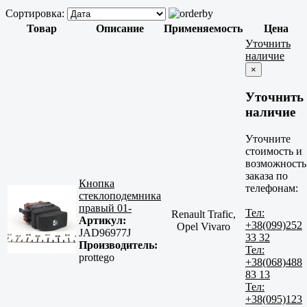
Сортировка:
Товар
Описание
Применяемость
Цена
Уточнить
наличие
×
Уточнить
наличие
Уточните
стоимость и
возможность
заказа по
Кнопка
телефонам:
стеклоподемника
правый 01-
Тел:
Renault Trafic,
Артикул:
+38(099)252
Opel Vivaro
JAD96977J
33 32
Производитель:
Тел:
prottego
+38(068)488
83 13
Тел:
+38(095)123