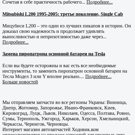
Сочетая в себе практичность рабочего...
Подробнее...
Mitsubishi L200 1995-2005: третье поколение, Single Cab
Мицубиси L200 – это один из лучших пикапов в истории. Он
доказал свою надежность и продолжает удивлять
выносливостью и неприхотливостью даже через...
Подробнее...
Замена пиропатрона основной батареи на Tesla
Если вы будете осторожны и вас есть все необходимые
инструменты, то заменить пиропатрон основной батареи на
Тесла Модел 3 или Y вполне реально....
Подробнее...
Больше новостей
Мы отправляем запчасти во все регионы Украны: Винница,
Днепр, Житомир, Запорожье, Ивано-Франковск, Киев,
Кировоград, Луцк, Львов, Николаев, Одесса, Полтава, Ровно,
Сумы, Тернополь, Ужгород, Харьков, Херсон, Хмельницкий,
Черкассы, Чернигов, Черновцы.
Интернет магазин автозапчастей Ходовик.ком
специализируется на продаже запчастей для грузовых авто,