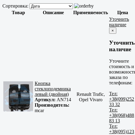
Сортировка:
Товар
Описание
Применяемость
Цена
Уточнить
наличие
×
Уточнить
наличие
Уточните
стоимость и
возможност
заказа по
телефонам:
Кнопка
стеклоподемника
Тел:
левый (двойная)
Renault Trafic,
+38(099)252
Артикул:
AN714
Opel Vivaro
33 32
Производитель:
Тел:
mcar
+38(068)488
83 13
Тел:
+38(095)123