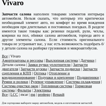
Vivaro
Запчасти салона
наполнен товарами элементов интерьера
автомобиля. Нельзя сказать, что интерьер это критически
необходимый элемент авто, но комфорт во время вождения
необходим при длительных и постоянных поездках. В разделе
имеются такие товары как: резинки педалей, рули, чехлы,
коврики на пол, обивки салона автомобиля, торпеда авто и
другие элементы салона. Если стоимость оригинального
товара не устраивает вас, у нас есть возможность подобрать б/
у детали салона на разборке грузовиков и микроавтобусов.
Все
|
Vivaro
Амортизаторы и рессоры
|
Выхлопная система
|
Датчики
|
Детали салона
|
Замки ручки уплотнители
|
Запчасти
двигателя
|
Запчасти кузова
|
Запчасти подвески
|
Запчасти
сцепления и КПП
|
Оптика
|
Отопление и
кондиционирование
|
Подушки и крепление
|
Подшипники
|
Ремни и ролики
|
Рулевое управление
|
Система охлаждения
|
Система очистки окон
|
Топливная система
|
Тормозная
система
|
Фильтра
|
Электрика
Все
|
LCC
|
mcar
|
mg
|
prottego
|
Renault
Для сортировки выберите марку автомобиля, модель и изготовителя запчастей.