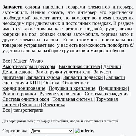
Запчасти салона
наполнен товарами элементов интерьера
автомобиля. Нельзя сказать, что интерьер это критически
необходимый элемент авто, но комфорт во время вождения
необходим при длительных и постоянных поездках. В разделе
имеются такие товары как: резинки педалей, рули, чехлы,
коврики на пол, обивки салона автомобиля, торпеда авто и
другие элементы салона. Если стоимость оригинального
товара не устраивает вас, у нас есть возможность подобрать б/
у детали салона на разборке грузовиков и микроавтобусов.
Все
|
Master
|
Vivaro
Амортизаторы и рессоры
|
Выхлопная система
|
Датчики
|
Детали салона
|
Замки ручки уплотнители
|
Запчасти
двигателя
|
Запчасти кузова
|
Запчасти подвески
|
Запчасти
сцепления и КПП
|
Оптика
|
Отопление и
кондиционирование
|
Подушки и крепление
|
Подшипники
|
Ремни и ролики
|
Рулевое управление
|
Система охлаждения
|
Система очистки окон
|
Топливная система
|
Тормозная
система
|
Фильтра
|
Электрика
Все
|
transporterparts
Для сортировки выберите марку автомобиля, модель и изготовителя запчастей.
Сортировка: