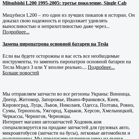
Mitsubishi L200 1995-2005: третье поколение, Single Cab
Мицубиси L200 – это один из лучших пикапов в истории. Он
доказал свою надежность и продолжает удивлять
выносливостью и неприхотливостью даже через...
Подробнее...
Замена пиропатрона основной батареи на Tesla
Если вы будете осторожны и вас есть все необходимые
инструменты, то заменить пиропатрон основной батареи на
Тесла Модел 3 или Y вполне реально....
Подробнее...
Больше новостей
Мы отправляем запчасти во все регионы Украны: Винница,
Днепр, Житомир, Запорожье, Ивано-Франковск, Киев,
Кировоград, Луцк, Львов, Николаев, Одесса, Полтава, Ровно,
Сумы, Тернополь, Ужгород, Харьков, Херсон, Хмельницкий,
Черкассы, Чернигов, Черновцы.
Интернет магазин автозапчастей Ходовик.ком
специализируется на продаже запчастей для грузовых авто,
микроавтобусов (запчасти на бусы), легковые автомобили и
полуприцепы. Мы предлагаем отличные цены на рынке