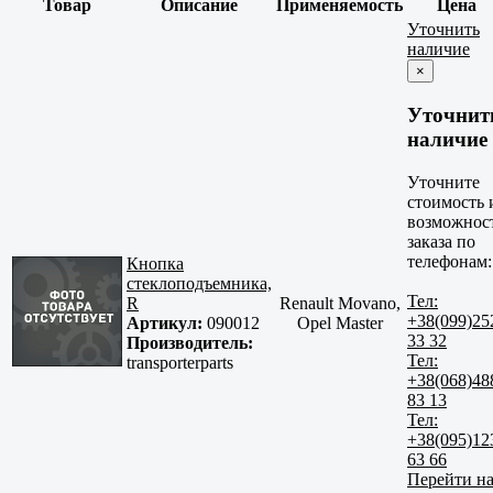
Товар
Описание
Применяемость
Цена
Уточнить
наличие
×
Уточнит
наличие
Уточните
стоимость 
возможнос
заказа по
телефонам:
Кнопка
стеклоподъемника,
Тел:
R
Renault Movano,
+38(099)25
Артикул:
090012
Opel Master
33 32
Производитель:
Тел:
transporterparts
+38(068)48
83 13
Тел:
+38(095)12
63 66
Перейти н