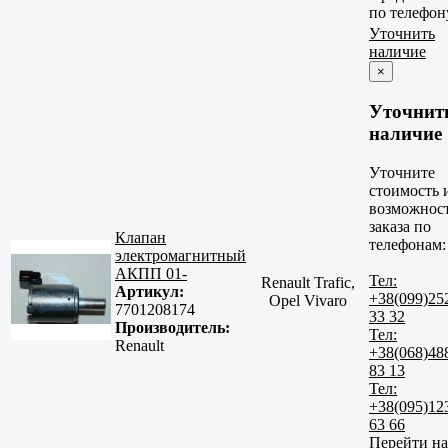
по телефон
Уточнить
наличие
×
Уточнит
наличие
Уточните
стоимость 
возможнос
заказа по
Клапан
телефонам:
электромагнитный
АКПП 01-
Тел:
Renault Trafic,
Артикул:
+38(099)25
Opel Vivaro
7701208174
33 32
Производитель:
Тел:
Renault
+38(068)48
83 13
Тел:
+38(095)12
63 66
Перейти на