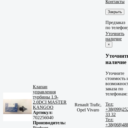
Контакты
Закрыть
Предзаказ
по телефон
Уточнить
наличие
×
Уточнит
наличие
Уточните
стоимость 
возможнос
Клапан
заказа по
управления
телефонам:
турбины 1.9-
2.0DCI MASTER
Тел:
Renault Trafic,
KANGOO
+38(099)25
Opel Vivaro
Артикул:
33 32
702256040
Тел:
Производитель:
+38(068)48
Pierburg