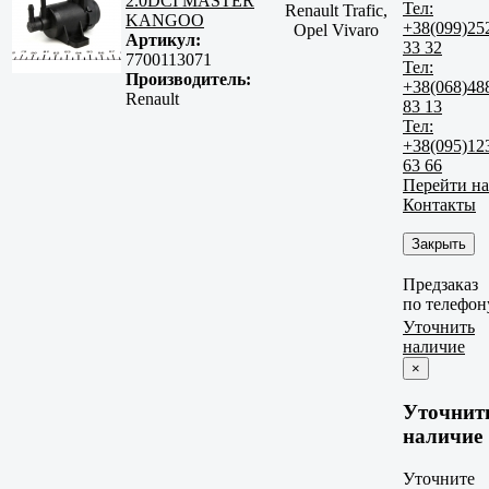
2.0DCI MASTER
Тел:
Renault Trafic,
KANGOO
+38(099)25
Opel Vivaro
Артикул:
33 32
7700113071
Тел:
Производитель:
+38(068)48
Renault
83 13
Тел:
+38(095)12
63 66
Перейти на
Контакты
Закрыть
Предзаказ
по телефон
Уточнить
наличие
×
Уточнит
наличие
Уточните