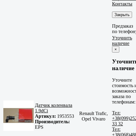
Контакты
Закрыть
Предзаказ
по телефон
Уточнить
наличие
×
Уточнит
наличие
Уточните
стоимость 
возможнос
заказа по
телефонам:
Датчик коленвала
1.9dCi
Тел:
Renault Trafic,
Артикул:
1953553
+38(099)25
Opel Vivaro
Производитель:
33 32
EPS
Тел:
+38(068)48