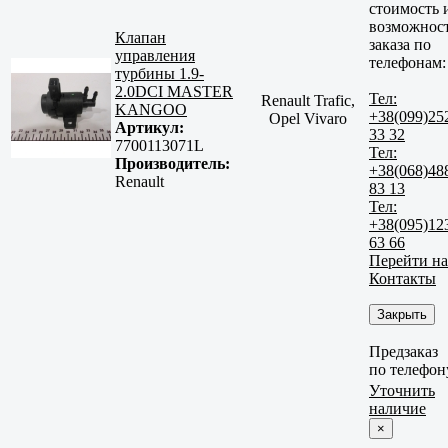
стоимость 
возможнос
Клапан
заказа по
управления
телефонам:
турбины 1.9-
2.0DCI MASTER
Тел:
Renault Trafic,
KANGOO
+38(099)25
Opel Vivaro
Артикул:
33 32
7700113071L
Тел:
Производитель:
+38(068)48
Renault
83 13
Тел:
+38(095)12
63 66
Перейти на
Контакты
Закрыть
Предзаказ
по телефон
Уточнить
наличие
×