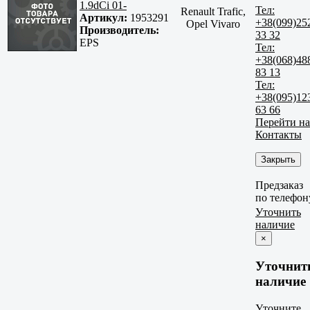
1.9dCi 01-
Тел:
Renault Trafic,
Артикул:
1953291
+38(099)25
Opel Vivaro
Производитель:
33 32
EPS
Тел:
+38(068)48
83 13
Тел:
+38(095)12
63 66
Перейти на
Контакты
Закрыть
Предзаказ
по телефон
Уточнить
наличие
×
Уточнит
наличие
Уточните