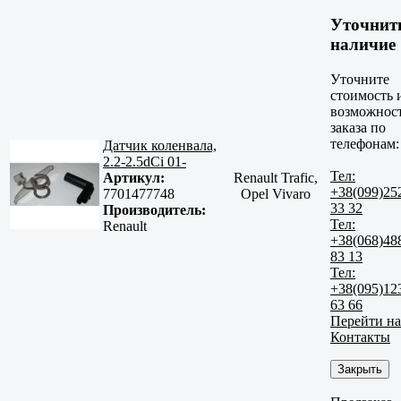
Уточнит
наличие
Уточните
стоимость 
возможнос
заказа по
телефонам:
Датчик коленвала,
2.2-2.5dCi 01-
Тел:
Артикул:
Renault Trafic,
+38(099)25
7701477748
Opel Vivaro
33 32
Производитель:
Тел:
Renault
+38(068)48
83 13
Тел:
+38(095)12
63 66
Перейти на
Контакты
Закрыть