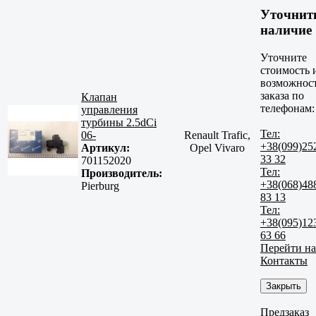
Уточнит
наличие
Уточните
стоимость 
возможнос
заказа по
Клапан
телефонам:
управления
турбины 2.5dCi
Тел:
06-
Renault Trafic,
+38(099)25
Артикул:
Opel Vivaro
33 32
701152020
Тел:
Производитель:
+38(068)48
Pierburg
83 13
Тел:
+38(095)12
63 66
Перейти на
Контакты
Закрыть
Предзаказ