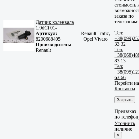
стоимость 
возможнос
заказа по
телефонам:
Датчик коленвала
1.9dCi 01-
Тел:
Артикул:
Renault Trafic,
+38(099)25
8200688405
Opel Vivaro
33 32
Производитель:
Тел:
Renault
+38(068)48
83 13
Тел:
+38(095)12
63 66
Перейти на
Контакты
Закрыть
Предзаказ
по телефон
Уточнить
наличие
×