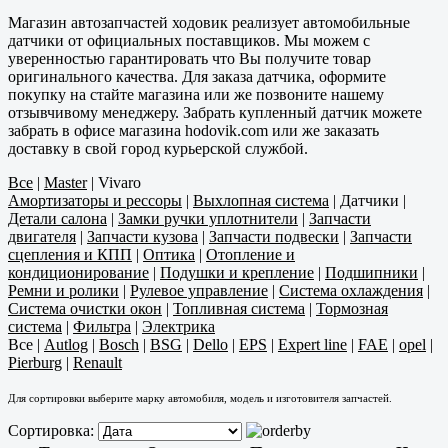
Магазин автозапчастей ходовик реализует автомобильные
датчики от официальных поставщиков. Мы можем с
уверенностью гарантировать что Вы получите товар
оригинального качества. Для заказа датчика, оформите
покупку на стайте магазина или же позвоните нашему
отзывчивому менеджеру. Забрать купленный датчик можете
забрать в офисе магазина hodovik.com или же заказать
доставку в свой город курьерской службой.
Все
|
Master
|
Vivaro
Амортизаторы и рессоры
|
Выхлопная система
|
Датчики
|
Детали салона
|
Замки ручки уплотнители
|
Запчасти
двигателя
|
Запчасти кузова
|
Запчасти подвески
|
Запчасти
сцепления и КПП
|
Оптика
|
Отопление и
кондиционирование
|
Подушки и крепление
|
Подшипники
|
Ремни и ролики
|
Рулевое управление
|
Система охлаждения
|
Система очистки окон
|
Топливная система
|
Тормозная
система
|
Фильтра
|
Электрика
Все
|
Autlog
|
Bosch
|
BSG
|
Dello
|
EPS
|
Expert line
|
FAE
|
opel
|
Pierburg
|
Renault
Для сортировки выберите марку автомобиля, модель и изготовителя запчастей.
Сортировка: