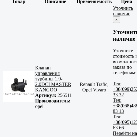
Товар
Описание
Применяемость
Цена
Уточнить
наличие
×
Уточнит
наличие
Уточните
стоимость 
возможнос
заказа по
Клапан
телефонам:
управления
турбины 1.9-
Тел:
2.0DCI MASTER
Renault Trafic,
+38(099)25
KANGOO
Opel Vivaro
33 32
Артикул:
256511
Тел:
Производитель:
+38(068)48
opel
83 13
Тел:
+38(095)12
63 66
Перейти на