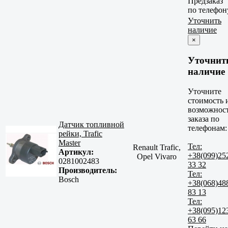
Предзаказ
по телефон
Уточнить
наличие
×
Уточнит
наличие
Уточните
стоимость 
возможнос
заказа по
Датчик топливной
телефонам:
рейки, Trafic
Master
Тел:
Renault Trafic,
Артикул:
+38(099)25
Opel Vivaro
0281002483
33 32
Производитель:
Тел:
Bosch
+38(068)48
83 13
Тел:
+38(095)12
63 66