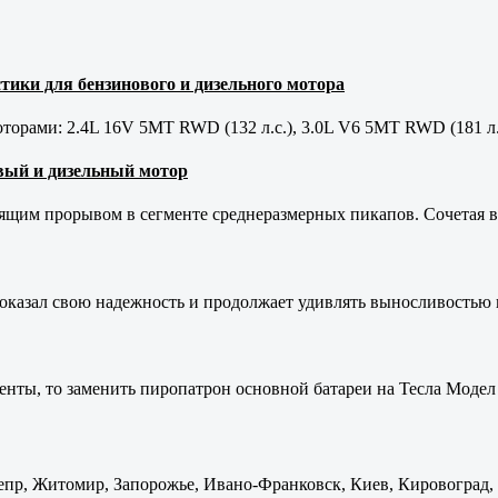
тики для бензинового и дизельного мотора
орами: 2.4L 16V 5MT RWD (132 л.с.), 3.0L V6 5MT RWD (181 л.
новый и дизельный мотор
оящим прорывом в сегменте среднеразмерных пикапов. Сочетая в 
оказал свою надежность и продолжает удивлять выносливостью 
енты, то заменить пиропатрон основной батареи на Тесла Модел 
пр, Житомир, Запорожье, Ивано-Франковск, Киев, Кировоград, Л