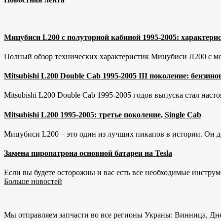
Мицубиси L200 с полуторной кабиной 1995-2005: характерис
Полный обзор технических характеристик Мицубиси Л200 с мот
Mitsubishi L200 Double Cab 1995-2005 III поколение: бензи
Mitsubishi L200 Double Cab 1995-2005 годов выпуска стал наст
Mitsubishi L200 1995-2005: третье поколение, Single Cab
Мицубиси L200 – это один из лучших пикапов в истории. Он д
Замена пиропатрона основной батареи на Tesla
Если вы будете осторожны и вас есть все необходимые инструм
Больше новостей
Мы отправляем запчасти во все регионы Украны: Винница, Дне