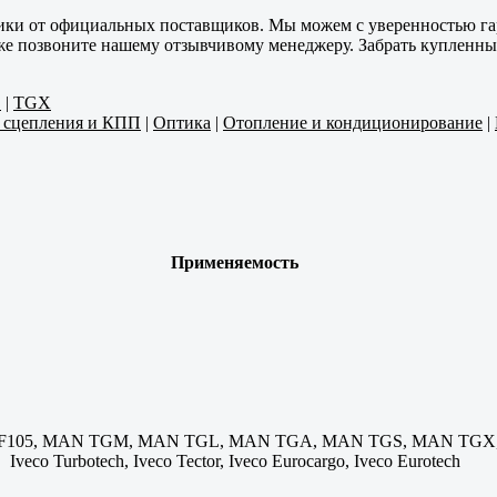
ики от официальных поставщиков. Мы можем с уверенностью гар
 же позвоните нашему отзывчивому менеджеру. Забрать купленны
S
|
TGX
и сцепления и КПП
|
Оптика
|
Отопление и кондиционирование
|
Применяемость
F105, MAN TGM, MAN TGL, MAN TGA, MAN TGS, MAN TGX, Ive
Iveco Turbotech, Iveco Tector, Iveco Eurocargo, Iveco Eurotech