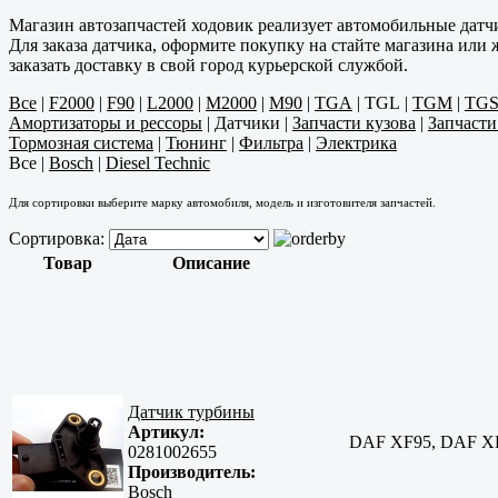
Магазин автозапчастей ходовик реализует автомобильные датч
Для заказа датчика, оформите покупку на стайте магазина или
заказать доставку в свой город курьерской службой.
Все
|
F2000
|
F90
|
L2000
|
M2000
|
M90
|
TGA
|
TGL
|
TGM
|
TG
Амортизаторы и рессоры
|
Датчики
|
Запчасти кузова
|
Запчаст
Тормозная система
|
Тюнинг
|
Фильтра
|
Электрика
Все
|
Bosch
|
Diesel Technic
Для сортировки выберите марку автомобиля, модель и изготовителя запчастей.
Сортировка:
Товар
Описание
Датчик турбины
Артикул:
DAF XF95, DAF X
0281002655
Производитель:
Bosch