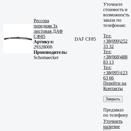
Уточните
стоимость и
возможность
заказа по
Рессора
телефонам:
передняя 3х
листовая ДАФ
Тел:
СФ85
DAF CF85
+38(099)252
Артикул:
33 32
29328000
Тел:
Производитель:
+38(068)488
Schomaecker
83 13
Тел:
+38(095)123
63 66
Перейти на
Контакты
Закрыть
Предзаказ
по телефону
Уточнить
наличие