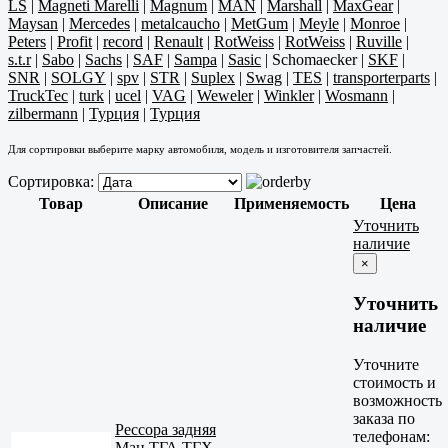
LS
|
Magneti Marelli
|
Magnum
|
MAN
|
Marshall
|
MaxGear
|
Maysan
|
Mercedes
|
metalcaucho
|
MetGum
|
Meyle
|
Monroe
|
Peters
|
Profit
|
record
|
Renault
|
RotWeiss
|
RotWeiss
|
Ruville
|
s.t.r
|
Sabo
|
Sachs
|
SAF
|
Sampa
|
Sasic
|
Schomaecker
|
SKF
|
SNR
|
SOLGY
|
spv
|
STR
|
Suplex
|
Swag
|
TES
|
transporterparts
|
TruckTec
|
turk
|
ucel
|
VAG
|
Weweler
|
Winkler
|
Wosmann
|
zilbermann
|
Турция
|
Турция
Для сортировки выберите марку автомобиля, модель и изготовителя запчастей.
Сортировка:
Товар
Описание
Применяемость
Цена
Уточнить
наличие
×
Уточнить
наличие
Уточните
стоимость и
возможность
заказа по
Рессора задняя
телефонам:
Ман ТГА ТГХ