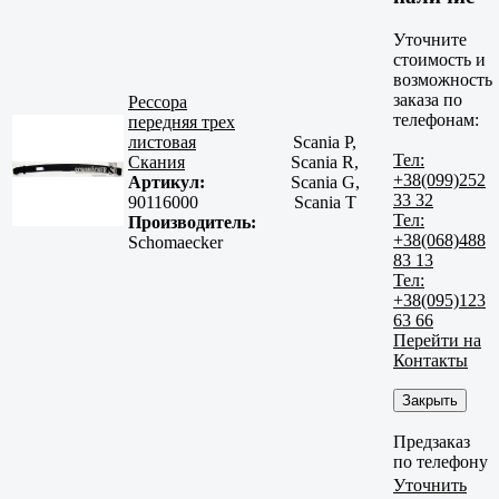
Уточните
стоимость и
возможность
заказа по
Рессора
телефонам:
передняя трех
листовая
Scania P,
Тел:
Скания
Scania R,
+38(099)252
Артикул:
Scania G,
33 32
90116000
Scania T
Тел:
Производитель:
+38(068)488
Schomaecker
83 13
Тел:
+38(095)123
63 66
Перейти на
Контакты
Закрыть
Предзаказ
по телефону
Уточнить