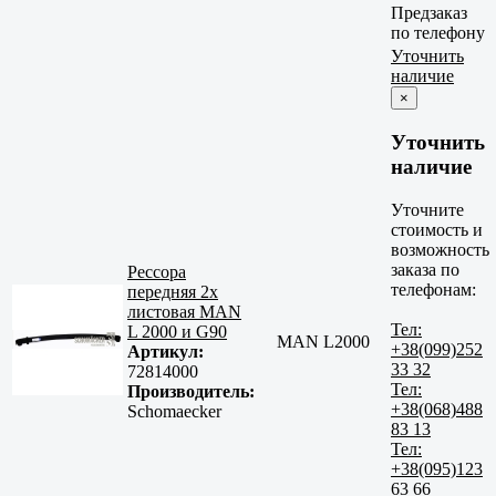
Предзаказ
по телефону
Уточнить
наличие
×
Уточнить
наличие
Уточните
стоимость и
возможность
заказа по
Рессора
телефонам:
передняя 2х
листовая MAN
Тел:
L 2000 и G90
MAN L2000
+38(099)252
Артикул:
33 32
72814000
Тел:
Производитель:
+38(068)488
Schomaecker
83 13
Тел:
+38(095)123
63 66