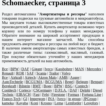
Schomaecker, страница 3
Раздел автомагазина "
Амортизаторы и рессоры
" наполнен
товарами подвески на грузовые автомобили и микроавтобусы.
Мы закупаем только высококачественные товары известных
производителей деталей. Купить амортизатор возможно через
корзину или по номеру телефона у наших менеджеров.
Обратите внимание на широкий ассортимент продукции в
нашем интернет магазине запчастей. Мы способны
предложить амортизаторы и рессоры на любой вкус и бюджет.
В наличии имеем амортизаторы самых известных брендов, а
также различные типы: газомасляный, масляный, газовый.
При покупке обязательно уточняйте у наших менеджеров
применяемость деталей на ваш автомобиль.
Все
|
BPW
|
DAF
|
Gigant
|
Iveco
|
Kassbohrer
|
MAN
|
Mercedes
|
Renault
|
ROR
|
SAF
|
Scania
|
Trailor
|
Volvo
Все
|
Airkraft
|
Airtech
|
Akron Malo
|
AMB
|
Auger
|
AutoTechteile
|
BCGUMA
|
BCGUMA
|
Begel
|
Belgum
|
Benpart
|
Bergkraft
|
Bilstein
|
BMT
|
Boge
|
BPW
|
BSG
|
Contech
|
Contitech
|
Corteco
|
CSGermany
|
D.P.I.A.
|
DAF
|
Delphi
|
Diesel
Technic
|
EIBACH
|
Fast
|
Febi
|
Firestone
|
Formax
|
Fortuna Line
|
France-Tech
|
GI
|
Impergom
|
INA
|
Iveco
|
jp group
|
JPGroup
|
kamoka
|
Kayaba
|
Koni
|
Krosno
|
Lema
|
Lemforder
|
Lesjofors
|