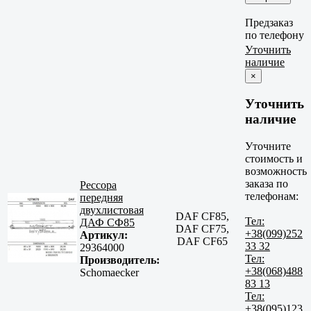
Предзаказ
по телефону
Уточнить
наличие
×
Уточнить
наличие
Уточните
стоимость и
возможность
заказа по
Рессора
телефонам:
передняя
двухлистовая
DAF CF85,
Тел:
ДАФ СФ85
DAF CF75,
+38(099)252
Артикул:
DAF CF65
33 32
29364000
Тел:
Производитель:
+38(068)488
Schomaecker
83 13
Тел:
+38(095)123