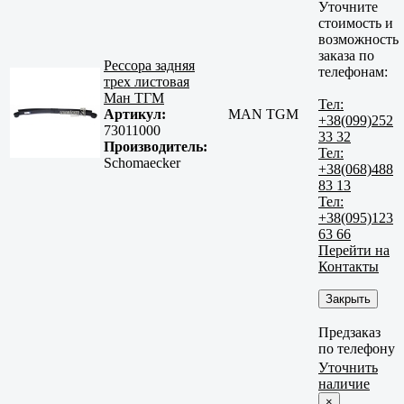
Уточните
стоимость и
возможность
заказа по
Рессора задняя
телефонам:
трех листовая
Ман ТГМ
Тел:
Артикул:
MAN TGM
+38(099)252
73011000
33 32
Производитель:
Тел:
Schomaecker
+38(068)488
83 13
Тел:
+38(095)123
63 66
Перейти на
Контакты
Закрыть
Предзаказ
по телефону
Уточнить
наличие
×