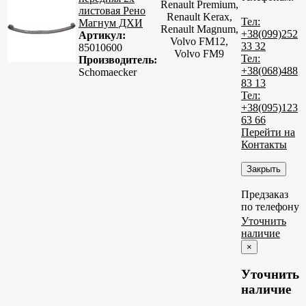
Renault Premium,
листовая Рено
Renault Kerax,
Тел:
Магнум ДХИ
Renault Magnum,
+38(099)252
Артикул:
Volvo FM12,
33 32
85010600
Volvo FM9
Тел:
Производитель:
+38(068)488
Schomaecker
83 13
Тел:
+38(095)123
63 66
Перейти на
Контакты
Закрыть
Предзаказ
по телефону
Уточнить
наличие
×
Уточнить
наличие