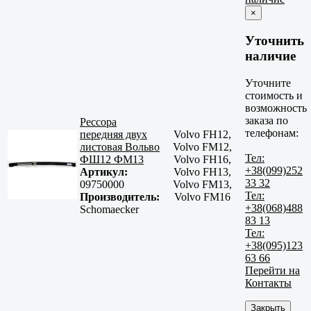
×
Уточнить
наличие
Уточните
стоимость и
возможность
заказа по
Рессора
телефонам:
передняя двух
Volvo FH12,
листовая Вольво
Volvo FM12,
Тел:
ФШ12 ФМ13
Volvo FH16,
+38(099)252
Артикул:
Volvo FH13,
33 32
09750000
Volvo FM13,
Тел:
Производитель:
Volvo FM16
+38(068)488
Schomaecker
83 13
Тел:
+38(095)123
63 66
Перейти на
Контакты
Закрыть