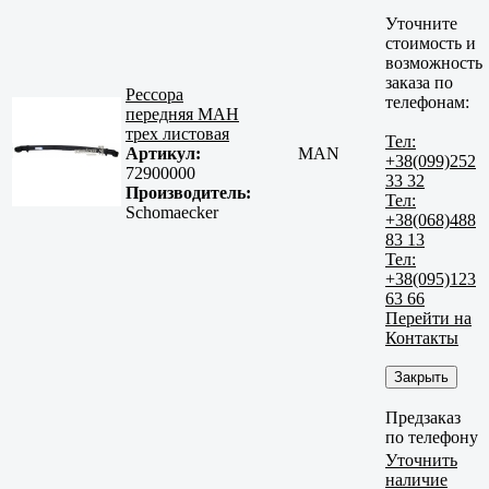
Уточните
стоимость и
возможность
заказа по
Рессора
телефонам:
передняя МАН
трех листовая
Тел:
Артикул:
MAN
+38(099)252
72900000
33 32
Производитель:
Тел:
Schomaecker
+38(068)488
83 13
Тел:
+38(095)123
63 66
Перейти на
Контакты
Закрыть
Предзаказ
по телефону
Уточнить
наличие