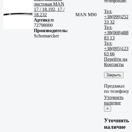
телефонам:
листовая MAN
17 / 18.192, 17 /
Тел:
18.232
MAN M90
+38(099)252
Артикул:
33 32
72798000
Тел:
Производитель:
+38(068)488
Schomaecker
83 13
Тел:
+38(095)123
63 66
Перейти на
Контакты
Закрыть
Предзаказ
по телефону
Уточнить
наличие
×
Уточнить
наличие