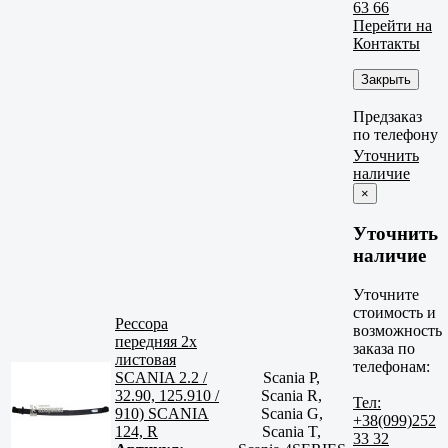
63 66
Перейти на
Контакты
Закрыть
Предзаказ
по телефону
Уточнить
наличие
×
Уточнить
наличие
Уточните
стоимость и
Рессора
возможность
передняя 2х
заказа по
листовая
телефонам:
SCANIA 2.2 /
Scania P,
32.90, 125.910 /
Scania R,
Тел:
910) SCANIA
Scania G,
+38(099)252
124, R
Scania T,
33 32