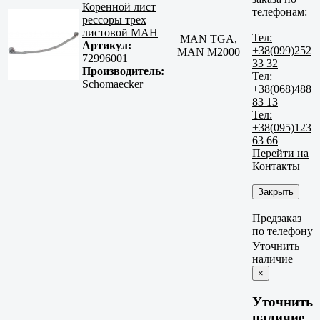
Коренной лист
телефонам:
рессоры трех
листовой МАН
Тел:
MAN TGA,
Артикул:
+38(099)252
MAN M2000
72996001
33 32
Производитель:
Тел:
Schomaecker
+38(068)488
83 13
Тел:
+38(095)123
63 66
Перейти на
Контакты
Закрыть
Предзаказ
по телефону
Уточнить
наличие
×
Уточнить
наличие