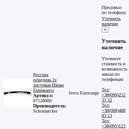
Предзаказ
по телефону
Уточнить
наличие
×
Уточнить
наличие
Уточните
стоимость и
возможность
заказа по
Рессора
телефонам:
передняя 2х
листовая Ивеко
Тел:
Еврокарго
Iveco Eurocargo
+38(099)252
Артикул:
33 32
67128000
Тел:
Производитель:
+38(068)488
Schomaecker
83 13
Тел:
+38(095)123