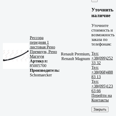
Уточнить
наличие
Уточните
стоимость и
возможность
Рессора
заказа по
передняя 1
телефонам:
листовая Рено
Премиум, Рено
Тел:
Renault Premium,
Магнум
+38(099)252
Renault Magnum
Артикул:
33 32
85005700
Тел:
Производитель:
+38(068)488
Schomaecker
83 13
Тел:
+38(095)123
63 66
Перейти на
Контакты
Закрыть