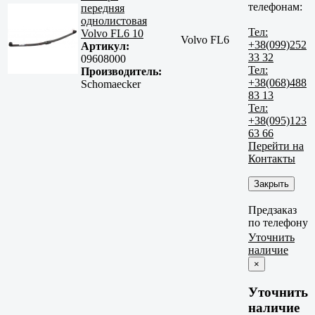
телефонам:
передняя
однолистовая
Тел:
Volvo FL6 10
Volvo FL6
+38(099)252
Артикул:
33 32
09608000
Тел:
Производитель:
+38(068)488
Schomaecker
83 13
Тел:
+38(095)123
63 66
Перейти на
Контакты
Закрыть
Предзаказ
по телефону
Уточнить
наличие
×
Уточнить
наличие