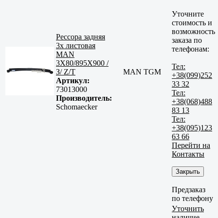
Уточните
стоимость и
возможность
Рессора задняя
заказа по
3х листовая
телефонам:
MAN
3X80/895X900 /
Тел:
З/ Z/T
MAN TGM
+38(099)252
Артикул:
33 32
73013000
Тел:
Производитель:
+38(068)488
Schomaecker
83 13
Тел:
+38(095)123
63 66
Перейти на
Контакты
Закрыть
Предзаказ
по телефону
Уточнить
наличие