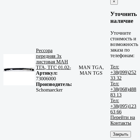
×
Уточнить
наличие
Уточните
стоимость и
возможность
заказа по
Рессора
телефонам:
передняя 3х
листовая МАН
Тел:
ТГА, ТГС 01.02-
MAN TGA,
+38(099)252
Артикул:
MAN TGS
33 32
73006000
Тел:
Производитель:
+38(068)488
Schomaecker
83 13
Тел:
+38(095)123
63 66
Перейти на
Контакты
Закрыть