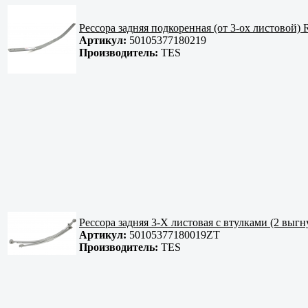
Рессора задняя подкоренная (от 3-ох листовой) R
Артикул:
50105377180219
Производитель:
TES
Рессора задняя 3-Х листовая с втулками (2 
Артикул:
50105377180019ZT
Производитель:
TES