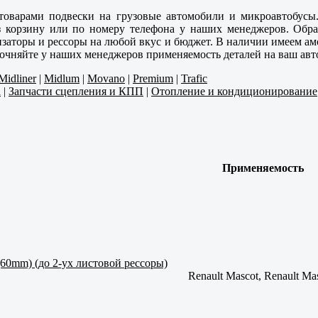
товарами подвески на грузовые автомобили и микроавтобусы
ез корзину или по номеру телефона у наших менеджеров. Об
заторы и рессоры на любой вкус и бюджет. В наличии имеем ам
точняйте у наших менеджеров применяемость деталей на ваш авт
Midliner
|
Midlum
|
Movano
|
Premium
|
Trafic
а
|
Запчасти сцепления и КПП
|
Отопление и кондиционирование
Применяемость
 (60mm) (до 2-ух листовой рессоры)
Renault Mascot, Renault Mas