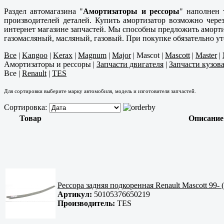
Раздел автомагазина "
Амортизаторы и рессоры
" наполнен 
производителей деталей. Купить амортизатор возможно чер
интернет магазине запчастей. Мы способны предложить аморти
газомасляный, масляный, газовый. При покупке обязательно у
Все
|
Kangoo
|
Kerax
|
Magnum
|
Major
|
Mascot
|
Mascott
|
Master
|
Амортизаторы и рессоры
|
Запчасти двигателя
|
Запчасти кузов
Все
|
Renault
|
TES
Для сортировки выберите марку автомобиля, модель и изготовителя запчастей.
Сортировка:
Товар
Описание
Рессора задняя подкоренная Renault Mascott 99-
Артикул:
50105376650219
Производитель:
TES